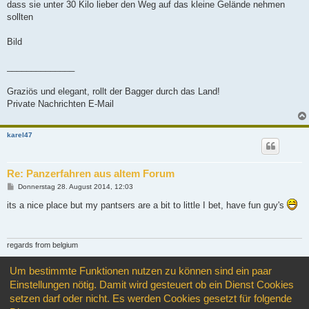
dass sie unter 30 Kilo lieber den Weg auf das kleine Gelände nehmen
sollten
Bild
______________
Graziös und elegant, rollt der Bagger durch das Land!
Private Nachrichten E-Mail
karel47
Re: Panzerfahren aus altem Forum
B
Donnerstag 28. August 2014, 12:03
e
i
its a nice place but my pantsers are a bit to little I bet, have fun guy's
t
r
a
g
regards from belgium
karel47
Um bestimmte Funktionen nutzen zu können sind ein paar
Einstellungen nötig. Damit wird gesteuert ob ein Dienst Cookies
Antworten
setzen darf oder nicht. Es werden Cookies gesetzt für folgende