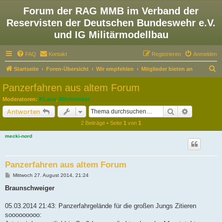
Forum der RAG MMB im Verband der
Reservisten der Deutschen Bundeswehr e.V.
und IG Militärmodellbau
FAQ
Kontakt
Registrieren
Anmelden
S
Startseite
Foren-Übersicht
Wir empfehlen
Mitglieder bieten an
u
Panzerfahren aus altem Forum
c
Moderatoren:
KLaus
,
Milchtrinker
h
Suche
Erweiterte
Antworten
e
2 Beiträge • Seite
1
von
1
mecki-nord
Panzerfahren aus altem Forum
B
Mittwoch 27. August 2014, 21:24
e
i
Braunschweiger
t
r
a
05.03.2014 21:43: Panzerfahrgelände für die großen Jungs Zitieren
g
sooooooooo: