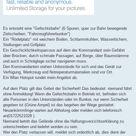
Es entsteht eine "Gefechtsbahn" (6 Spuren, quer zur Bahn bewegende
Zielscheiben, "Fahrzeugführerbunker")
Ein "Rödelplatz" mit weichem Boden, Schlammkuhlen, Wasserlöchern,
Stellungen und Grillplatz
Ein Geschicklichkeitsparcous auf dem der Kommandant sein Gefährt
über Brücken, durch schmale Passagen, auf Berge, über Baumstämme
und auch in Schräglage sicher navigieren muss.
Den Kommandanten stehen Unterstände für sich und das Gerät zur
Verfügung, Werkzeug und Notreperaturmaterialien sind vor Ort.
Ein Wlan Hotspot rundet mein Angebot ab.
Auf dem Platz gilt das Gebot der Sicherheit! Das bedeutet: niemand fährt
ohne Anmeldung! Wenn die Gefechtsbahn in Betrieb ist, befinden sich
alle Personen in den Unterständen oder im Bunker, nur wenn Sicherheit
gegeben ist (Grüne Ampel) ist das begehen der Wege gestattet.
Neuankömmlinge warten auf Abholung oder melden sich telefonisch
an(01722521028 ).
Niemand betritt das Gelände ohne die Haftungsverzichtserklärung zu
unterschreiben und belehrt worden zu sein.
Wer den Platz verlassen will, meldet sich ordentlich ab, dies dient der