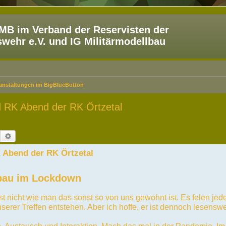
B im Verband der Reservisten der
ehr e.V. und IG Militärmodellbau
ranstaltungen im BigBlueButton
 RK Abend der RK Örtzetal
Suche
Erweiterte Suche
 Abend der RK Örtzetal
lbau im Lockdown
st nicht wie man das sonst so von uns gewohnt ist. Es felen je
serer Treffen entstehen. Aber ich hoffe, er ist dennoch lesenswe