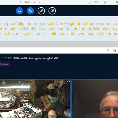
ein paar Mitgliedern getestet. Den Mitgliedern haben wir noch e
er Schritt für Schritt erklärt, wie man da reinkommt. Wir müssen
t nicht ganz so fit sind. Es sollen so vielen wie möglich teilne