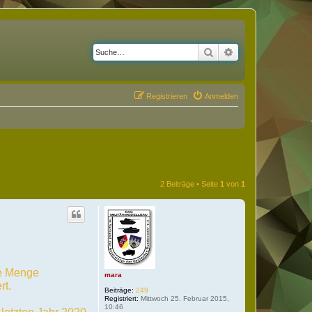
Suche
Erweiterte Suche
Registrieren
Anmelden
2 Beiträge • Seite
1
von
1
de Menge
mara
rt.
Beiträge:
249
Registriert:
Mittwoch 25. Februar 2015,
10:46