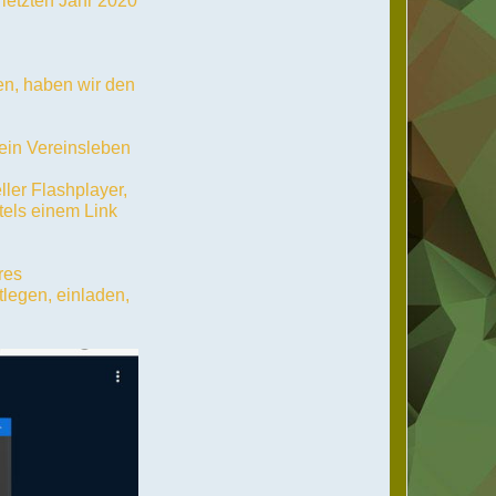
 letzten Jahr 2020
en, haben wir den
 ein Vereinsleben
ller Flashplayer,
tels einem Link
res
tlegen, einladen,