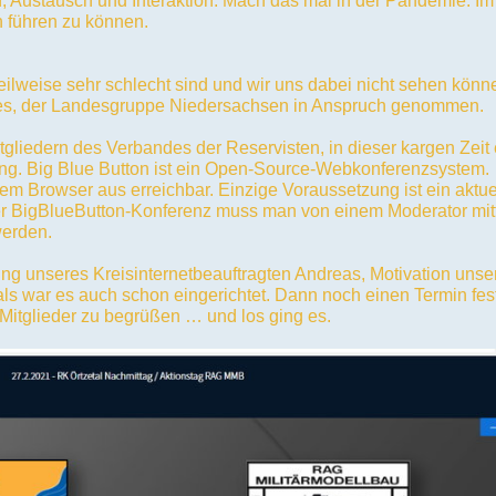
n, Austausch und Interaktion. Mach das mal in der Pandemie. Im
h führen zu können.
eilweise sehr schlecht sind und wir uns dabei nicht sehen könn
des, der Landesgruppe Niedersachsen in Anspruch genommen.
gliedern des Verbandes der Reservisten, in dieser kargen Zeit
ung. Big Blue Button ist ein Open-Source-Webkonferenzsystem.
dem Browser aus erreichbar. Einzige Voraussetzung ist ein aktue
ner BigBlueButton-Konferenz muss man von einem Moderator mit
werden.
ung unseres Kreisinternetbeauftragten Andreas, Motivation unse
als war es auch schon eingerichtet. Dann noch einen Termin fes
 Mitglieder zu begrüßen … und los ging es.