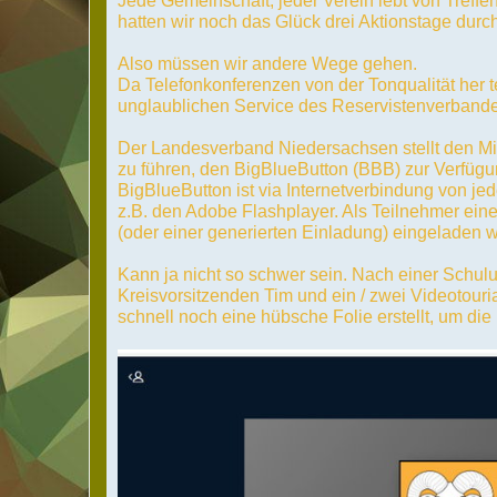
Jede Gemeinschaft, jeder Verein lebt von Treffe
hatten wir noch das Glück drei Aktionstage durc
Also müssen wir andere Wege gehen.
Da Telefonkonferenzen von der Tonqualität her t
unglaublichen Service des Reservistenverban
Der Landesverband Niedersachsen stellt den Mit
zu führen, den BigBlueButton (BBB) zur Verfüg
BigBlueButton ist via Internetverbindung von je
z.B. den Adobe Flashplayer. Als Teilnehmer ei
(oder einer generierten Einladung) eingeladen 
Kann ja nicht so schwer sein. Nach einer Schul
Kreisvorsitzenden Tim und ein / zwei Videotouri
schnell noch eine hübsche Folie erstellt, um die