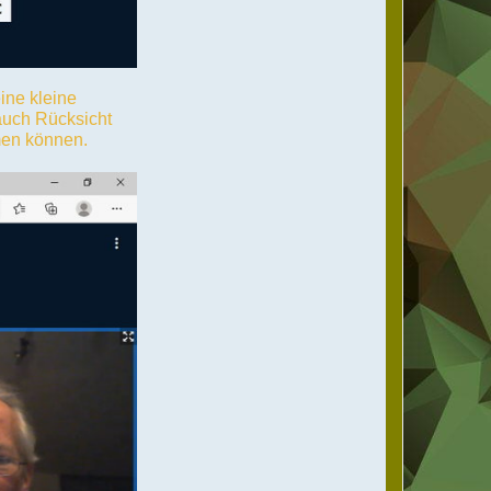
ine kleine
 auch Rücksicht
hmen können.