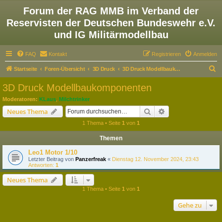
Forum der RAG MMB im Verband der
Reservisten der Deutschen Bundeswehr e.V.
und IG Militärmodellbau
FAQ
Kontakt
Registrieren
Anmelden
S
Startseite
Foren-Übersicht
3D Druck
3D Druck Modellbaukomponenten
u
3D Druck Modellbaukomponenten
c
Moderatoren:
KLaus
,
Milchtrinker
h
Suche
Erweiterte Suche
Neues Thema
e
1 Thema • Seite
1
von
1
Themen
Leo1 Motor 1/10
Letzter Beitrag von
Panzerfreak
«
Dienstag 12. November 2024, 23:43
Antworten:
1
Neues Thema
1 Thema • Seite
1
von
1
Gehe zu