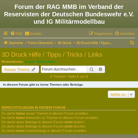
Forum der RAG MMB im Verband der
Reservisten der Deutschen Bundeswehr e.V.
und IG Militärmodellbau
FAQ
Kontakt
Registrieren
Anmelden
S
Startseite
Foren-Übersicht
3D Druck
3D Druck Hilfe / Tipps / Tricks / Links
u
3D Druck Hilfe / Tipps / Tricks / Links
c
Moderatoren:
KLaus
,
Milchtrinker
h
Suche
Erweiterte Suche
Neues Thema
e
0 Themen • Seite
1
von
1
In diesem Forum gibt es keine Themen oder Beiträge.
Gehe zu
BERECHTIGUNGEN IN DIESEM FORUM
Du darfst
keine
neuen Themen in diesem Forum erstellen.
Du darfst
keine
Antworten zu Themen in diesem Forum erstellen.
Du darfst deine Beiträge in diesem Forum
nicht
ändern.
Du darfst deine Beiträge in diesem Forum
nicht
löschen.
Du darfst
keine
Dateianhänge in diesem Forum erstellen.