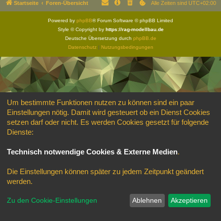
Startseite
Foren-Übersicht
Alle Zeiten sind
UTC+02:00
Powered by
phpBB
® Forum Software © phpBB Limited
Style © Copyright by
https://rag-modellbau.de
Deutsche Übersetzung durch
phpBB.de
Datenschutz
|
Nutzungsbedingungen
Um bestimmte Funktionen nutzen zu können sind ein paar
Einstellungen nötig. Damit wird gesteuert ob ein Dienst Cookies
setzen darf oder nicht. Es werden Cookies gesetzt für folgende
Dienste:
Technisch notwendige Cookies & Externe Medien
.
Die Einstellungen können später zu jedem Zeitpunkt geändert
werden.
Zu den Cookie-Einstellungen
Ablehnen
Akzeptieren