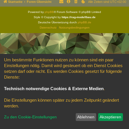
Startseite
Foren-Übersicht
Alle Zeiten sind
UTC+02:00
Powered by
phpBB
® Forum Software © phpBB Limited
Style © Copyright by
https://rag-modellbau.de
Deutsche Übersetzung durch
phpBB.de
Datenschutz
|
Nutzungsbedingungen
Um bestimmte Funktionen nutzen zu können sind ein paar
Einstellungen nötig. Damit wird gesteuert ob ein Dienst Cookies
setzen darf oder nicht. Es werden Cookies gesetzt für folgende
Dienste:
Technisch notwendige Cookies & Externe Medien
.
Die Einstellungen können später zu jedem Zeitpunkt geändert
werden.
Zu den Cookie-Einstellungen
Ablehnen
Akzeptieren