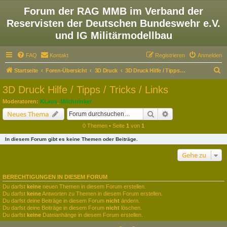
Forum der RAG MMB im Verband der
Reservisten der Deutschen Bundeswehr e.V.
und IG Militärmodellbau
FAQ
Kontakt
Registrieren
Anmelden
S
Startseite
Foren-Übersicht
3D Druck
3D Druck Hilfe / Tipps / Tricks / Links
u
3D Druck Hilfe / Tipps / Tricks / Links
c
Moderatoren:
KLaus
,
Milchtrinker
h
Suche
Erweiterte Suche
Neues Thema
e
0 Themen • Seite
1
von
1
In diesem Forum gibt es keine Themen oder Beiträge.
Gehe zu
BERECHTIGUNGEN IN DIESEM FORUM
Du darfst
keine
neuen Themen in diesem Forum erstellen.
Du darfst
keine
Antworten zu Themen in diesem Forum erstellen.
Du darfst deine Beiträge in diesem Forum
nicht
ändern.
Du darfst deine Beiträge in diesem Forum
nicht
löschen.
Du darfst
keine
Dateianhänge in diesem Forum erstellen.