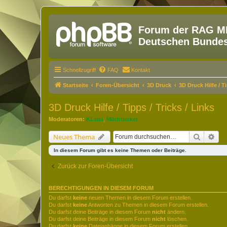
Forum der RAG MM
Deutschen Bundesw
Schnellzugriff
FAQ
Kontakt
Startseite
Foren-Übersicht
3D Druck
3D Druck Hilfe / Ti
3D Druck Hilfe / Tipps / Tricks / Links
Moderatoren:
KLaus
,
Milchtrinker
Suche
Erw
Neues Thema
In diesem Forum gibt es keine Themen oder Beiträge.
Zurück zur Foren-Übersicht
BERECHTIGUNGEN IN DIESEM FORUM
Du darfst
keine
neuen Themen in diesem Forum erstellen.
Du darfst
keine
Antworten zu Themen in diesem Forum erstellen.
Du darfst deine Beiträge in diesem Forum
nicht
ändern.
Du darfst deine Beiträge in diesem Forum
nicht
löschen.
Du darfst
keine
Dateianhänge in diesem Forum erstellen.