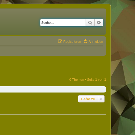
Suche
Erweiterte Suche
Registrieren
Anmelden
0 Themen • Seite
1
von
1
Gehe zu