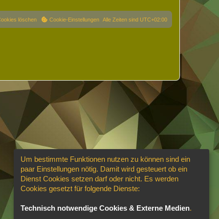
Cookies löschen
Cookie-Einstellungen
Alle Zeiten sind
UTC+02:00
Um bestimmte Funktionen nutzen zu können sind ein
paar Einstellungen nötig. Damit wird gesteuert ob ein
Dienst Cookies setzen darf oder nicht. Es werden
Cookies gesetzt für folgende Dienste:
Technisch notwendige Cookies & Externe Medien
.