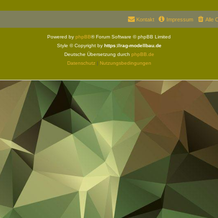
Kontakt
Impressum
Alle 
Powered by
phpBB
® Forum Software © phpBB Limited
Style © Copyright by
https://rag-modellbau.de
Deutsche Übersetzung durch
phpBB.de
Datenschutz
|
Nutzungsbedingungen