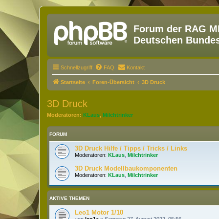
Forum der RAG MM
Deutschen Bundesw
Schnellzugriff
FAQ
Kontakt
Startseite
Foren-Übersicht
3D Druck
3D Druck
Moderatoren:
KLaus
,
Milchtrinker
FORUM
3D Druck Hilfe / Tipps / Tricks / Links
Moderatoren:
KLaus
,
Milchtrinker
3D Druck Modellbaukomponenten
Moderatoren:
KLaus
,
Milchtrinker
AKTIVE THEMEN
Leo1 Motor 1/10