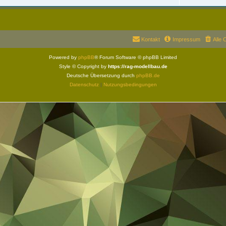
Kontakt
Impressum
Alle 
Powered by
phpBB
® Forum Software © phpBB Limited
Style © Copyright by
https://rag-modellbau.de
Deutsche Übersetzung durch
phpBB.de
Datenschutz
|
Nutzungsbedingungen