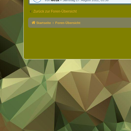
von
leo1a
»
Samstag 27. August 2022, 05:56
Zurück zur Foren-Übersicht
Startseite
Foren-Übersicht