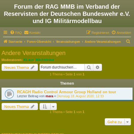
Forum der RAG MMB im Verband der
Reservisten der Deutschen Bundeswehr e.V.
und IG Militärmodellbau
FAQ
Kontakt
Registrieren
Anmelden
S
Startseite
Foren-Übersicht
Veranstaltungen
Andere Veranstaltungen
u
Andere Veranstaltungen
c
Moderatoren:
KLaus
,
Milchtrinker
h
Suche
Erweiterte Suche
Neues Thema
e
1 Thema • Seite
1
von
1
Themen
RCAGH Radio Control Armour Group Holland on tour
Letzter Beitrag von
mara
«
Dienstag 18. August 2020, 12:33
Neues Thema
1 Thema • Seite
1
von
1
Gehe zu