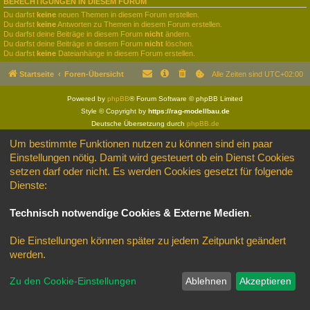
BERECHTIGUNGEN IN DIESEM FORUM
Du darfst
keine
neuen Themen in diesem Forum erstellen.
Du darfst
keine
Antworten zu Themen in diesem Forum erstellen.
Du darfst deine Beiträge in diesem Forum
nicht
ändern.
Du darfst deine Beiträge in diesem Forum
nicht
löschen.
Du darfst
keine
Dateianhänge in diesem Forum erstellen.
Startseite
Foren-Übersicht
Alle Zeiten sind
UTC+02:00
Powered by
phpBB
® Forum Software © phpBB Limited
Style © Copyright by
https://rag-modellbau.de
Deutsche Übersetzung durch
phpBB.de
Datenschutz
|
Nutzungsbedingungen
Um bestimmte Funktionen nutzen zu können sind ein paar
Einstellungen nötig. Damit wird gesteuert ob ein Dienst Cookies
setzen darf oder nicht. Es werden Cookies gesetzt für folgende
Dienste:
Technisch notwendige Cookies & Externe Medien
.
Die Einstellungen können später zu jedem Zeitpunkt geändert
werden.
Zu den Cookie-Einstellungen
Ablehnen
Akzeptieren