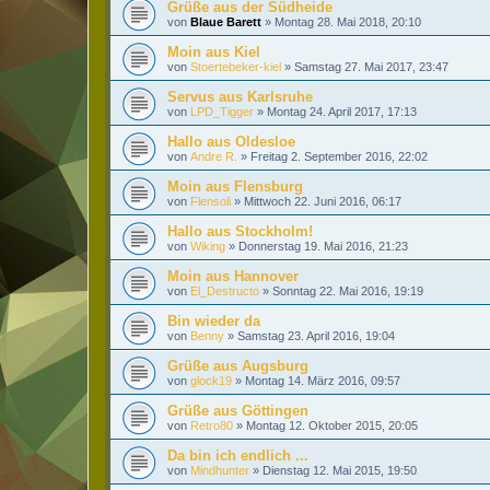
Grüße aus der Südheide
von
Blaue Barett
»
Montag 28. Mai 2018, 20:10
Moin aus Kiel
von
Stoertebeker-kiel
»
Samstag 27. Mai 2017, 23:47
Servus aus Karlsruhe
von
LPD_Tigger
»
Montag 24. April 2017, 17:13
Hallo aus Oldesloe
von
Andre R.
»
Freitag 2. September 2016, 22:02
Moin aus Flensburg
von
Flensoli
»
Mittwoch 22. Juni 2016, 06:17
Hallo aus Stockholm!
von
Wiking
»
Donnerstag 19. Mai 2016, 21:23
Moin aus Hannover
von
El_Destructo
»
Sonntag 22. Mai 2016, 19:19
Bin wieder da
von
Benny
»
Samstag 23. April 2016, 19:04
Grüße aus Augsburg
von
glock19
»
Montag 14. März 2016, 09:57
Grüße aus Göttingen
von
Retro80
»
Montag 12. Oktober 2015, 20:05
Da bin ich endlich ...
von
Mindhunter
»
Dienstag 12. Mai 2015, 19:50