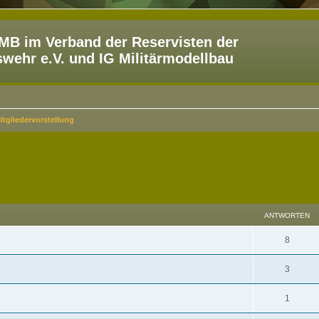
B im Verband der Reservisten der
ehr e.V. und IG Militärmodellbau
itgliedervorstellung
eiterte Suche
ANTWORTEN
8
3
1