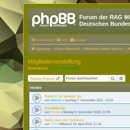
Forum der RAG MM
Deutschen Bundesw
Schnellzugriff
FAQ
Kontakt
Startseite
Foren-Übersicht
Mitglieder stellen sich vor
M
Mitgliedervorstellung
Moderatoren:
KLaus
,
Milchtrinker
Suche
Erw
Neues Thema
THEMEN
Xantrix ist wieder da
von
Xantrix
»
Sonntag 7. November 2021, 14:19
Vorstellung
von
Henrik
»
Montag 9. November 2020, 21:05
Hallo aus der Schweiz
von
T34
»
Mittwoch 18. April 2018, 21:18