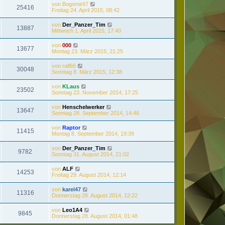
von
Bogomir67
25416
Freitag 24. April 2015, 08:42
von
Der_Panzer_Tim
13887
Mittwoch 1. April 2015, 17:40
von
000
13677
Montag 23. März 2015, 21:25
von
ralf66
30048
Sonntag 8. März 2015, 12:38
von
KLaus
23502
Sonntag 23. November 2014, 17:25
von
Henschelwerker
13647
Sonntag 28. September 2014, 14:46
von
Raptor
11415
Montag 8. September 2014, 19:39
von
Der_Panzer_Tim
9782
Sonntag 31. August 2014, 21:02
von
ALF
14253
Freitag 29. August 2014, 12:14
von
karel47
11316
Donnerstag 28. August 2014, 12:22
von
Leo1A4
9845
Donnerstag 28. August 2014, 01:48