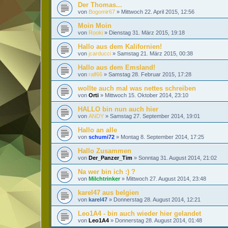
Der Thomas...
von
Bogomir67
»
Mittwoch 22. April 2015, 12:56
Moin Moin
von
Rooki
»
Dienstag 31. März 2015, 19:18
Hallo aus dem Kalifornien!
von
jcarducci
»
Samstag 21. März 2015, 00:38
Hallo aus dem Emsland!
von
ralf66
»
Samstag 28. Februar 2015, 17:28
wollte auch mal was nettes schreiben
von
Orti
»
Mittwoch 15. Oktober 2014, 23:10
HALLO bin nun auch hier
von
ANDY
»
Samstag 27. September 2014, 19:01
Hallo an alle
von
schumi72
»
Montag 8. September 2014, 17:25
Hallo Zusammen
von
Der_Panzer_Tim
»
Sonntag 31. August 2014, 21:02
Na wer bin ich :) ?
von
Milchtrinker
»
Mittwoch 27. August 2014, 23:48
karel47 aus belgien
von
karel47
»
Donnerstag 28. August 2014, 12:21
Leo1A4 - bin auch wieder hier gelandet
von
Leo1A4
»
Donnerstag 28. August 2014, 01:48