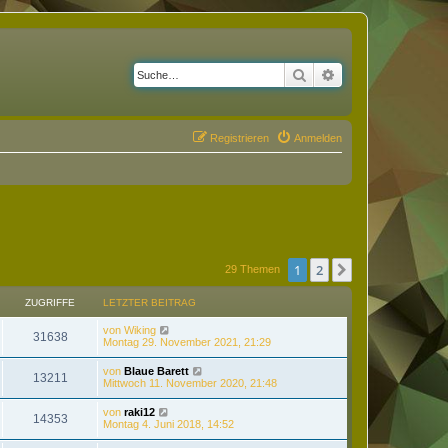
Suche
Erweiterte Suche
Registrieren
Anmelden
1
2
Nächste
29 Themen
ZUGRIFFE
LETZTER BEITRAG
von
Wiking
31638
Montag 29. November 2021, 21:29
von
Blaue Barett
13211
Mittwoch 11. November 2020, 21:48
von
raki12
14353
Montag 4. Juni 2018, 14:52