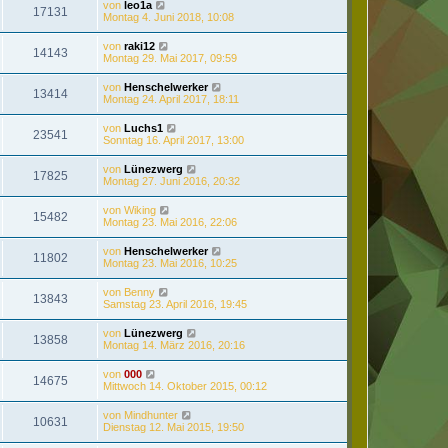
von
leo1a
17131
Montag 4. Juni 2018, 10:08
von
raki12
14143
Montag 29. Mai 2017, 09:59
von
Henschelwerker
13414
Montag 24. April 2017, 18:11
von
Luchs1
23541
Sonntag 16. April 2017, 13:00
von
Lünezwerg
17825
Montag 27. Juni 2016, 20:32
von
Wiking
15482
Montag 23. Mai 2016, 22:06
von
Henschelwerker
11802
Montag 23. Mai 2016, 10:25
von
Benny
13843
Samstag 23. April 2016, 19:45
von
Lünezwerg
13858
Montag 14. März 2016, 20:16
von
000
14675
Mittwoch 14. Oktober 2015, 00:12
von
Mindhunter
10631
Dienstag 12. Mai 2015, 19:50