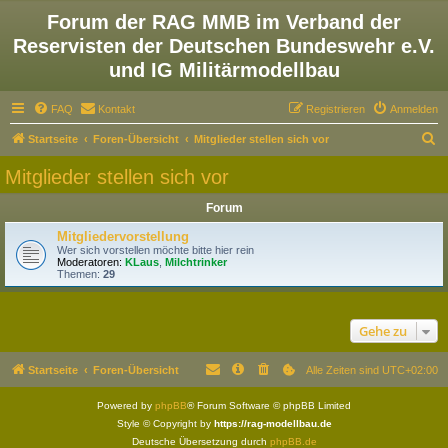
Forum der RAG MMB im Verband der
Reservisten der Deutschen Bundeswehr e.V.
und IG Militärmodellbau
FAQ
Kontakt
Registrieren
Anmelden
S
Startseite
Foren-Übersicht
Mitglieder stellen sich vor
u
Mitglieder stellen sich vor
c
Forum
h
e
Mitgliedervorstellung
Wer sich vorstellen möchte bitte hier rein
Moderatoren:
KLaus
,
Milchtrinker
Themen:
29
Gehe zu
Startseite
Foren-Übersicht
Alle Zeiten sind
UTC+02:00
Powered by
phpBB
® Forum Software © phpBB Limited
Style © Copyright by
https://rag-modellbau.de
Deutsche Übersetzung durch
phpBB.de