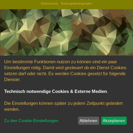
Datenschutz
|
Nutzungsbedingungen
Um bestimmte Funktionen nutzen zu können sind ein paar
Einstellungen nötig. Damit wird gesteuert ob ein Dienst Cookies
setzen darf oder nicht. Es werden Cookies gesetzt für folgende
Dienste:
Technisch notwendige Cookies & Externe Medien
.
Die Einstellungen können später zu jedem Zeitpunkt geändert
werden.
Zu den Cookie-Einstellungen
Ablehnen
Akzeptieren