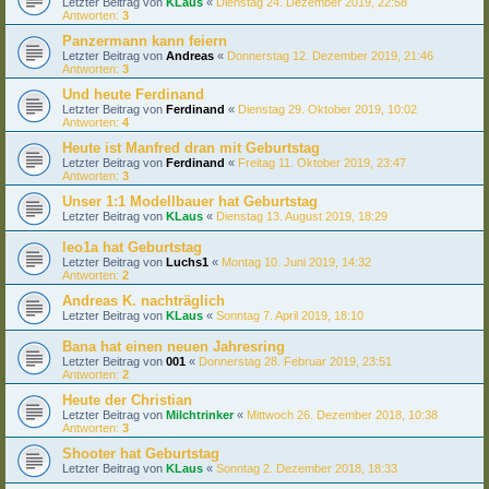
Letzter Beitrag von
KLaus
«
Dienstag 24. Dezember 2019, 22:58
Antworten:
3
Panzermann kann feiern
Letzter Beitrag von
Andreas
«
Donnerstag 12. Dezember 2019, 21:46
Antworten:
3
Und heute Ferdinand
Letzter Beitrag von
Ferdinand
«
Dienstag 29. Oktober 2019, 10:02
Antworten:
4
Heute ist Manfred dran mit Geburtstag
Letzter Beitrag von
Ferdinand
«
Freitag 11. Oktober 2019, 23:47
Antworten:
3
Unser 1:1 Modellbauer hat Geburtstag
Letzter Beitrag von
KLaus
«
Dienstag 13. August 2019, 18:29
leo1a hat Geburtstag
Letzter Beitrag von
Luchs1
«
Montag 10. Juni 2019, 14:32
Antworten:
2
Andreas K. nachträglich
Letzter Beitrag von
KLaus
«
Sonntag 7. April 2019, 18:10
Bana hat einen neuen Jahresring
Letzter Beitrag von
001
«
Donnerstag 28. Februar 2019, 23:51
Antworten:
2
Heute der Christian
Letzter Beitrag von
Milchtrinker
«
Mittwoch 26. Dezember 2018, 10:38
Antworten:
3
Shooter hat Geburtstag
Letzter Beitrag von
KLaus
«
Sonntag 2. Dezember 2018, 18:33