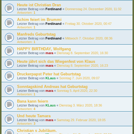
Heute ist Christian Dran
Letzter Beitrag von
Ferdinand
«
Donnerstag 24. Dezember 2020, 11:32
Antworten:
1
Achim feiert im Brummi
Letzter Beitrag von
Ferdinand
«
Freitag 30. Oktober 2020, 00:47
Antworten:
1
Manfreds Geburtstag
Letzter Beitrag von
Ferdinand
«
Mittwoch 7. Oktober 2020, 08:36
Antworten:
1
HAPPY BIRTHDAY, Wolfgang
Letzter Beitrag von
mara
«
Dienstag 8. September 2020, 16:30
Heute jährt sich das Wiegenfest von Klaus
Letzter Beitrag von
mara
«
Dienstag 8. September 2020, 16:23
Druckerpapst Peter hat Geburtstag
Letzter Beitrag von
KLaus
«
Sonntag 7. Juni 2020, 09:07
Sonntagskind Andreas hat Geburtstag
Letzter Beitrag von
mara
«
Sonntag 5. April 2020, 22:30
Antworten:
1
Bana kann feiern
Letzter Beitrag von
KLaus
«
Dienstag 3. März 2020, 18:36
Antworten:
4
Und heute Tamara
Letzter Beitrag von
mara
«
Samstag 29. Februar 2020, 18:05
Antworten:
3
Christian s Jubiläum.