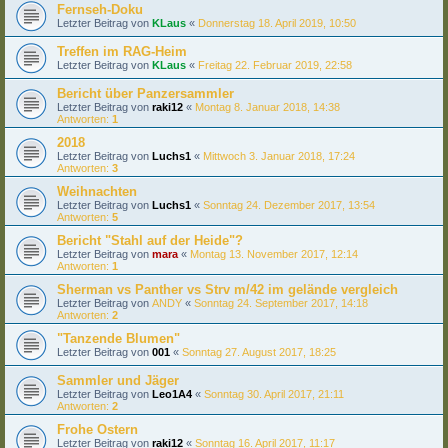
Fernseh-Doku
Letzter Beitrag von
KLaus
«
Donnerstag 18. April 2019, 10:50
Treffen im RAG-Heim
Letzter Beitrag von
KLaus
«
Freitag 22. Februar 2019, 22:58
Bericht über Panzersammler
Letzter Beitrag von
raki12
«
Montag 8. Januar 2018, 14:38
Antworten:
1
2018
Letzter Beitrag von
Luchs1
«
Mittwoch 3. Januar 2018, 17:24
Antworten:
3
Weihnachten
Letzter Beitrag von
Luchs1
«
Sonntag 24. Dezember 2017, 13:54
Antworten:
5
Bericht "Stahl auf der Heide"?
Letzter Beitrag von
mara
«
Montag 13. November 2017, 12:14
Antworten:
1
Sherman vs Panther vs Strv m/42 im gelände vergleich
Letzter Beitrag von
ANDY
«
Sonntag 24. September 2017, 14:18
Antworten:
2
"Tanzende Blumen"
Letzter Beitrag von
001
«
Sonntag 27. August 2017, 18:25
Sammler und Jäger
Letzter Beitrag von
Leo1A4
«
Sonntag 30. April 2017, 21:11
Antworten:
2
Frohe Ostern
Letzter Beitrag von
raki12
«
Sonntag 16. April 2017, 11:17