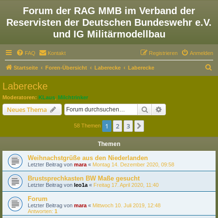
Forum der RAG MMB im Verband der
Reservisten der Deutschen Bundeswehr e.V.
und IG Militärmodellbau
FAQ
Kontakt
Registrieren
Anmelden
S
Startseite
Foren-Übersicht
Laberecke
Laberecke
u
Laberecke
c
Moderatoren:
KLaus
,
Milchtrinker
h
Suche
Erweiterte Suche
Neues Thema
e
1
2
3
Nächste
58 Themen
Themen
Weihnachstgrüße aus den Niederlanden
Letzter Beitrag von
mara
«
Montag 14. Dezember 2020, 09:58
Brustsprechkasten BW Maße gesucht
Letzter Beitrag von
leo1a
«
Freitag 17. April 2020, 11:40
Forum
Letzter Beitrag von
mara
«
Mittwoch 10. Juli 2019, 12:48
Antworten:
1