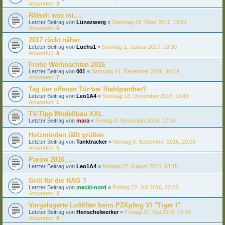
Antworten:
3
Rätsel: was ist.....
Letzter Beitrag von
Lünezwerg
«
Samstag 18. März 2017, 19:51
Antworten:
6
2017 rückt näher
Letzter Beitrag von
Luchs1
«
Sonntag 1. Januar 2017, 16:30
Antworten:
4
Frohe Weihnachten 2016
Letzter Beitrag von
001
«
Samstag 24. Dezember 2016, 16:19
Antworten:
7
Tag der offenen Tür bei Stahlpanther?
Letzter Beitrag von
Leo1A4
«
Sonntag 18. Dezember 2016, 11:43
Antworten:
1
TV-Tipp Modellbau XXL
Letzter Beitrag von
mara
«
Freitag 4. November 2016, 17:34
Holzminden läßt grüßen
Letzter Beitrag von
Tanktracker
«
Montag 5. September 2016, 20:09
Antworten:
5
Parow 2016.....
Letzter Beitrag von
Leo1A4
«
Montag 22. August 2016, 03:15
Grill für die RAG ?
Letzter Beitrag von
mecki-nord
«
Freitag 22. Juli 2016, 22:23
Antworten:
2
Vorgelagerte Luftfilter beim PZKpfwg VI "Tiger I"
Letzter Beitrag von
Henschelwerker
«
Freitag 27. Mai 2016, 19:43
Antworten:
6