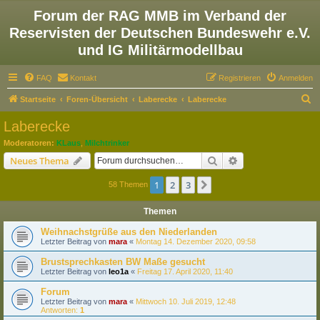
Forum der RAG MMB im Verband der
Reservisten der Deutschen Bundeswehr e.V.
und IG Militärmodellbau
FAQ
Kontakt
Registrieren
Anmelden
S
Startseite
Foren-Übersicht
Laberecke
Laberecke
u
Laberecke
c
Moderatoren:
KLaus
,
Milchtrinker
h
Suche
Erweiterte Suche
Neues Thema
e
1
2
3
Nächste
58 Themen
Themen
Weihnachstgrüße aus den Niederlanden
Letzter Beitrag von
mara
«
Montag 14. Dezember 2020, 09:58
Brustsprechkasten BW Maße gesucht
Letzter Beitrag von
leo1a
«
Freitag 17. April 2020, 11:40
Forum
Letzter Beitrag von
mara
«
Mittwoch 10. Juli 2019, 12:48
Antworten:
1