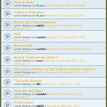
Fernseh-Doku
Letzter Beitrag von
KLaus
«
Donnerstag 18. April 2019, 10:50
Treffen im RAG-Heim
Letzter Beitrag von
KLaus
«
Freitag 22. Februar 2019, 22:58
Bericht über Panzersammler
Letzter Beitrag von
raki12
«
Montag 8. Januar 2018, 14:38
Antworten:
1
2018
Letzter Beitrag von
Luchs1
«
Mittwoch 3. Januar 2018, 17:24
Antworten:
3
Weihnachten
Letzter Beitrag von
Luchs1
«
Sonntag 24. Dezember 2017, 13:54
Antworten:
5
Bericht "Stahl auf der Heide"?
Letzter Beitrag von
mara
«
Montag 13. November 2017, 12:14
Antworten:
1
Sherman vs Panther vs Strv m/42 im gelände vergleich
Letzter Beitrag von
ANDY
«
Sonntag 24. September 2017, 14:18
Antworten:
2
"Tanzende Blumen"
Letzter Beitrag von
001
«
Sonntag 27. August 2017, 18:25
Sammler und Jäger
Letzter Beitrag von
Leo1A4
«
Sonntag 30. April 2017, 21:11
Antworten:
2
Frohe Ostern
Letzter Beitrag von
raki12
«
Sonntag 16. April 2017, 11:17