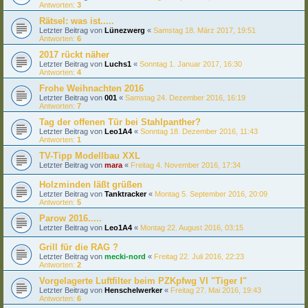
Antworten:
3
Rätsel: was ist.....
Letzter Beitrag von
Lünezwerg
«
Samstag 18. März 2017, 19:51
Antworten:
6
2017 rückt näher
Letzter Beitrag von
Luchs1
«
Sonntag 1. Januar 2017, 16:30
Antworten:
4
Frohe Weihnachten 2016
Letzter Beitrag von
001
«
Samstag 24. Dezember 2016, 16:19
Antworten:
7
Tag der offenen Tür bei Stahlpanther?
Letzter Beitrag von
Leo1A4
«
Sonntag 18. Dezember 2016, 11:43
Antworten:
1
TV-Tipp Modellbau XXL
Letzter Beitrag von
mara
«
Freitag 4. November 2016, 17:34
Holzminden läßt grüßen
Letzter Beitrag von
Tanktracker
«
Montag 5. September 2016, 20:09
Antworten:
5
Parow 2016.....
Letzter Beitrag von
Leo1A4
«
Montag 22. August 2016, 03:15
Grill für die RAG ?
Letzter Beitrag von
mecki-nord
«
Freitag 22. Juli 2016, 22:23
Antworten:
2
Vorgelagerte Luftfilter beim PZKpfwg VI "Tiger I"
Letzter Beitrag von
Henschelwerker
«
Freitag 27. Mai 2016, 19:43
Antworten:
6