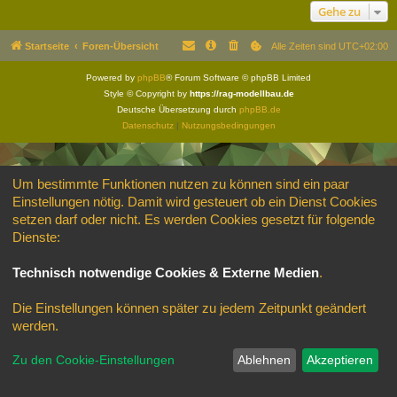
Gehe zu
Startseite
Foren-Übersicht
Alle Zeiten sind
UTC+02:00
Powered by
phpBB
® Forum Software © phpBB Limited
Style © Copyright by
https://rag-modellbau.de
Deutsche Übersetzung durch
phpBB.de
Datenschutz
|
Nutzungsbedingungen
Um bestimmte Funktionen nutzen zu können sind ein paar
Einstellungen nötig. Damit wird gesteuert ob ein Dienst Cookies
setzen darf oder nicht. Es werden Cookies gesetzt für folgende
Dienste:
Technisch notwendige Cookies & Externe Medien
.
Die Einstellungen können später zu jedem Zeitpunkt geändert
werden.
Zu den Cookie-Einstellungen
Ablehnen
Akzeptieren