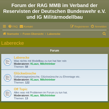
Forum der RAG MMB im Verband der
Reservisten der Deutschen Bundeswehr e.V.
und IG Militärmodellbau
FAQ
Kontakt
Registrieren
Anmelden
S
Startseite
Foren-Übersicht
Laberecke
u
Laberecke
c
Forum
h
e
Laberecke
Was nichts mit Modellbau zu tun hat hier rein
Moderatoren:
KLaus
,
Milchtrinker
Themen:
58
Glückwünsche
Geburtstagswünsche, Glückwünsche zu Ehrentage etc.
Moderatoren:
KLaus
,
Milchtrinker
Themen:
122
Off Topic
Alles was mit Problemen im Forum zu tun hat.
Moderatoren:
KLaus
,
Milchtrinker
Themen:
13