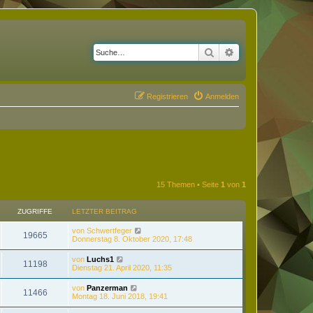
Suche
Erweiterte Suche
Registrieren
Anmelden
15 Themen • Seite
1
von
1
ZUGRIFFE
LETZTER BEITRAG
von
Schwertfeger
19665
Donnerstag 8. Oktober 2020, 17:48
von
Luchs1
11198
Dienstag 21. April 2020, 11:35
von
Panzerman
11466
Montag 18. Juni 2018, 19:41