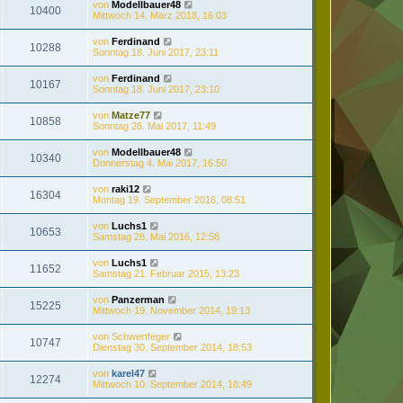
von
Modellbauer48
10400
Mittwoch 14. März 2018, 16:03
von
Ferdinand
10288
Sonntag 18. Juni 2017, 23:11
von
Ferdinand
10167
Sonntag 18. Juni 2017, 23:10
von
Matze77
10858
Sonntag 28. Mai 2017, 11:49
von
Modellbauer48
10340
Donnerstag 4. Mai 2017, 16:50
von
raki12
16304
Montag 19. September 2016, 08:51
von
Luchs1
10653
Samstag 28. Mai 2016, 12:58
von
Luchs1
11652
Samstag 21. Februar 2015, 13:23
von
Panzerman
15225
Mittwoch 19. November 2014, 19:13
von
Schwertfeger
10747
Dienstag 30. September 2014, 18:53
von
karel47
12274
Mittwoch 10. September 2014, 18:49