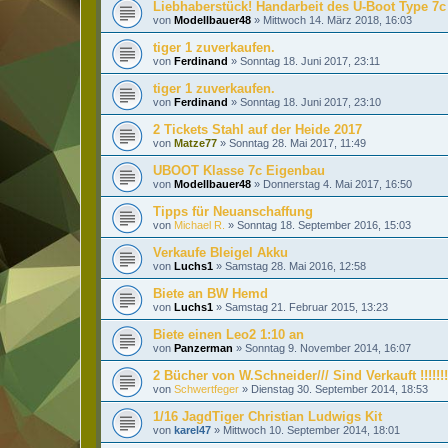
Liebhaberstück! Handarbeit des U-Boot Type 7
von
Modellbauer48
»
Mittwoch 14. März 2018, 16:03
tiger 1 zuverkaufen.
von
Ferdinand
»
Sonntag 18. Juni 2017, 23:11
tiger 1 zuverkaufen.
von
Ferdinand
»
Sonntag 18. Juni 2017, 23:10
2 Tickets Stahl auf der Heide 2017
von
Matze77
»
Sonntag 28. Mai 2017, 11:49
UBOOT Klasse 7c Eigenbau
von
Modellbauer48
»
Donnerstag 4. Mai 2017, 16:50
Tipps für Neuanschaffung
von
Michael R.
»
Sonntag 18. September 2016, 15:03
Verkaufe Bleigel Akku
von
Luchs1
»
Samstag 28. Mai 2016, 12:58
Biete an BW Hemd
von
Luchs1
»
Samstag 21. Februar 2015, 13:23
Biete einen Leo2 1:10 an
von
Panzerman
»
Sonntag 9. November 2014, 16:07
2 Bücher von W.Schneider/// Sind Verkauft !!!!!!!
von
Schwertfeger
»
Dienstag 30. September 2014, 18:53
1/16 JagdTiger Christian Ludwigs Kit
von
karel47
»
Mittwoch 10. September 2014, 18:01