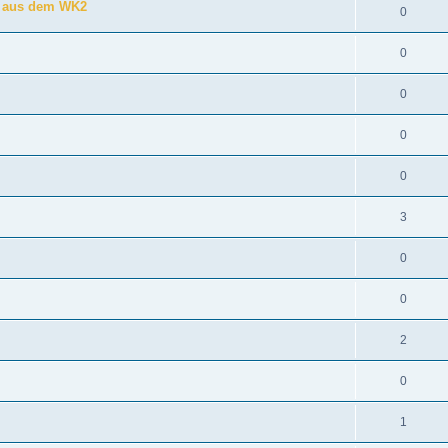
c aus dem WK2
0
0
0
0
0
3
0
0
2
0
1