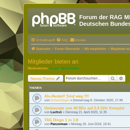
Forum der RAG MM
Deutschen Bundesw
Schnellzugriff
FAQ
Kontakt
Startseite
Foren-Übersicht
Wir empfehlen
Mitglieder b
Mitglieder bieten an
Moderatoren:
KLaus
,
Milchtrinker
Suche
Erw
Neues Thema
THEMEN
Alu-Reste/// Sind weg !!!!
von
Schwertfeger
»
Donnerstag 8. Oktober 2020, 17:48
Umbausatz von 40 Mhz auf 2,4 GHz Komplet
von
Luchs1
»
Dienstag 21. April 2020, 11:35
TAG Dingo 1 in 1:8
von
Panzerman
»
Montag 18. Juni 2018, 19:41