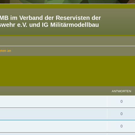
B im Verband der Reservisten der
ehr e.V. und IG Militärmodellbau
ieten an
eiterte Suche
ANTWORTEN
0
0
0