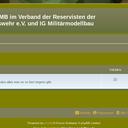
B im Verband der Reservisten der
ehr e.V. und IG Militärmodellbau
THEMEN
15
 also alles was es so fast nirgens gibt
Kontakt
Impressum
Alle 
Powered by
phpBB
® Forum Software © phpBB Limited