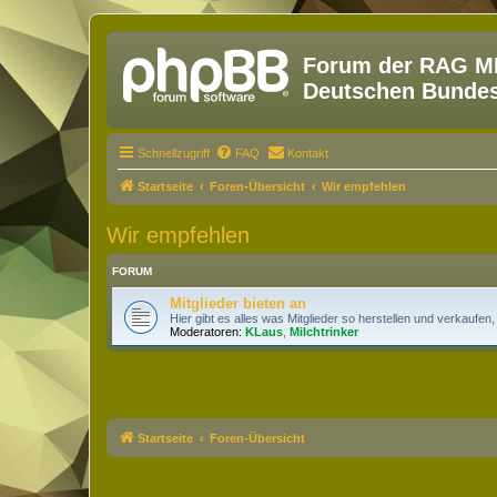
Forum der RAG MM
Deutschen Bundesw
Schnellzugriff
FAQ
Kontakt
Startseite
Foren-Übersicht
Wir empfehlen
Wir empfehlen
FORUM
Mitglieder bieten an
Hier gibt es alles was Mitglieder so herstellen und verkaufen,
Moderatoren:
KLaus
,
Milchtrinker
Startseite
Foren-Übersicht