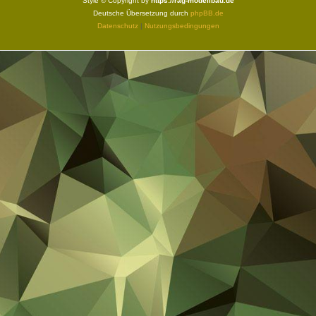
Style © Copyright by
https://rag-modellbau.de
Deutsche Übersetzung durch
phpBB.de
Datenschutz
|
Nutzungsbedingungen