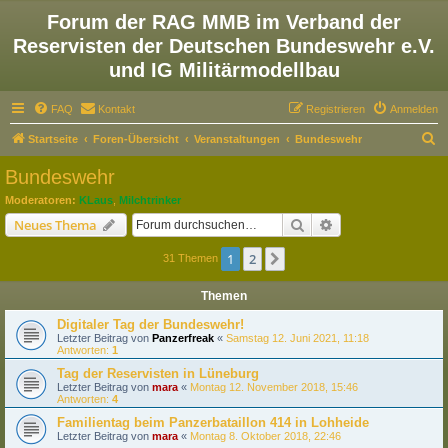
Forum der RAG MMB im Verband der
Reservisten der Deutschen Bundeswehr e.V.
und IG Militärmodellbau
FAQ
Kontakt
Registrieren
Anmelden
S
Startseite
Foren-Übersicht
Veranstaltungen
Bundeswehr
u
Bundeswehr
c
Moderatoren:
KLaus
,
Milchtrinker
h
Suche
Erweiterte Suche
Neues Thema
e
1
2
Nächste
31 Themen
Themen
Digitaler Tag der Bundeswehr!
Letzter Beitrag von
Panzerfreak
«
Samstag 12. Juni 2021, 11:18
Antworten:
1
Tag der Reservisten in Lüneburg
Letzter Beitrag von
mara
«
Montag 12. November 2018, 15:46
Antworten:
4
Familientag beim Panzerbataillon 414 in Lohheide
Letzter Beitrag von
mara
«
Montag 8. Oktober 2018, 22:46