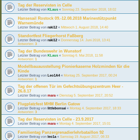
Tag der Reservisten in Celle
Letzter Beitrag von
KLaus
«
Sonntag 23. September 2018, 18:02
Hansesail Rostock 09.-12.08.2018 Marinestützpunkt
Warnemünde
Letzter Beitrag von
raki12
«
Mittwoch 1. August 2018, 14:40
Standortfest Fliegerhorst Faßberg
Letzter Beitrag von
raki12
«
Donnerstag 14. Juni 2018, 13:41
Antworten:
3
Tag der Bundeswehr in Wunstorf
Letzter Beitrag von
KLaus
«
Sonntag 6. Mai 2018, 11:58
Antworten:
1
Modellbauausstellung Pionierkaserne Holzminden für die
Kinde
Letzter Beitrag von
Leo1A4
«
Montag 25. September 2017, 00:24
Antworten:
1
Tag der offenen Tür im Gefechtsübungszentrum Heer -
26.8.17
Letzter Beitrag von
mara
«
Dienstag 5. September 2017, 20:52
Flugplatzfest MHM Berlin Gatow
Letzter Beitrag von
littlebonsai
«
Montag 4. September 2017, 18:33
Antworten:
3
Tag der Reservisten in Celle - 23.9.2017
Letzter Beitrag von
mara
«
Montag 4. September 2017, 15:01
Familientag Panzergrenadierlehrbataillon 92
Letzter Beitrag von
leo1a
«
Samstag 19. August 2017, 08:33