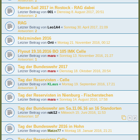
Antworten:
2
Hanse-Sail 2017 in Rostock - RAG dabei
Letzter Beitrag von
001
«
Dienstag 8. August 2017, 20:51
Antworten:
2
RAG
Letzter Beitrag von
Leo1A4
«
Sonntag 30. April 2017, 21:09
Antworten:
2
Holzminden 2016
Letzter Beitrag von
Orti
«
Montag 21. November 2016, 00:12
Flyout 19.10.2016 BO 105 IMK Celle
Letzter Beitrag von
mara
«
Sonntag 13. November 2016, 21:27
Antworten:
1
Tag der Bundeswehr 2017
Letzter Beitrag von
mara
«
Dienstag 18. Oktober 2016, 20:54
Tag der Reservisten - Celle
Letzter Beitrag von
KLaus
«
Montag 19. September 2016, 17:21
Antworten:
3
Tag der Reservisten in Nienburg - Fischerstechen
Letzter Beitrag von
mara
«
Sonntag 14. August 2016, 17:58
Tag der Bundeswehr am Sa.11.06.16 an 16 Standorten
Letzter Beitrag von
raki12
«
Mittwoch 15. Juni 2016, 11:53
Antworten:
17
1
2
Tag der Bundeswehr 2016 in Hohn
Letzter Beitrag von
Matze77
«
Montag 18. Januar 2016, 21:21
Tag der Reservisten Celle