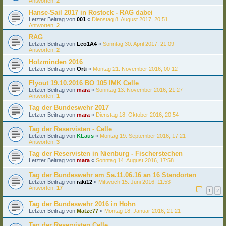
Antworten:
2
Hanse-Sail 2017 in Rostock - RAG dabei
Letzter Beitrag von
001
«
Dienstag 8. August 2017, 20:51
Antworten:
2
RAG
Letzter Beitrag von
Leo1A4
«
Sonntag 30. April 2017, 21:09
Antworten:
2
Holzminden 2016
Letzter Beitrag von
Orti
«
Montag 21. November 2016, 00:12
Flyout 19.10.2016 BO 105 IMK Celle
Letzter Beitrag von
mara
«
Sonntag 13. November 2016, 21:27
Antworten:
1
Tag der Bundeswehr 2017
Letzter Beitrag von
mara
«
Dienstag 18. Oktober 2016, 20:54
Tag der Reservisten - Celle
Letzter Beitrag von
KLaus
«
Montag 19. September 2016, 17:21
Antworten:
3
Tag der Reservisten in Nienburg - Fischerstechen
Letzter Beitrag von
mara
«
Sonntag 14. August 2016, 17:58
Tag der Bundeswehr am Sa.11.06.16 an 16 Standorten
Letzter Beitrag von
raki12
«
Mittwoch 15. Juni 2016, 11:53
Antworten:
17
1
2
Tag der Bundeswehr 2016 in Hohn
Letzter Beitrag von
Matze77
«
Montag 18. Januar 2016, 21:21
Tag der Reservisten Celle