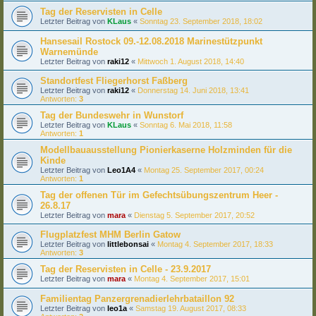
Tag der Reservisten in Celle
Letzter Beitrag von
KLaus
«
Sonntag 23. September 2018, 18:02
Hansesail Rostock 09.-12.08.2018 Marinestützpunkt
Warnemünde
Letzter Beitrag von
raki12
«
Mittwoch 1. August 2018, 14:40
Standortfest Fliegerhorst Faßberg
Letzter Beitrag von
raki12
«
Donnerstag 14. Juni 2018, 13:41
Antworten:
3
Tag der Bundeswehr in Wunstorf
Letzter Beitrag von
KLaus
«
Sonntag 6. Mai 2018, 11:58
Antworten:
1
Modellbauausstellung Pionierkaserne Holzminden für die
Kinde
Letzter Beitrag von
Leo1A4
«
Montag 25. September 2017, 00:24
Antworten:
1
Tag der offenen Tür im Gefechtsübungszentrum Heer -
26.8.17
Letzter Beitrag von
mara
«
Dienstag 5. September 2017, 20:52
Flugplatzfest MHM Berlin Gatow
Letzter Beitrag von
littlebonsai
«
Montag 4. September 2017, 18:33
Antworten:
3
Tag der Reservisten in Celle - 23.9.2017
Letzter Beitrag von
mara
«
Montag 4. September 2017, 15:01
Familientag Panzergrenadierlehrbataillon 92
Letzter Beitrag von
leo1a
«
Samstag 19. August 2017, 08:33