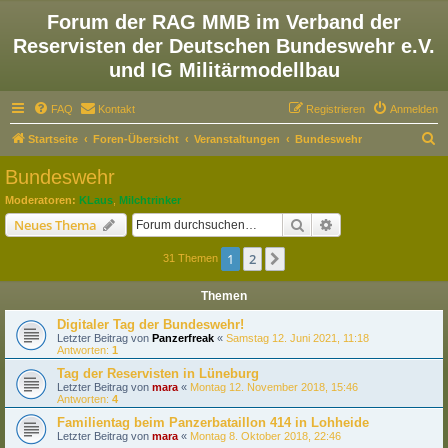
Forum der RAG MMB im Verband der
Reservisten der Deutschen Bundeswehr e.V.
und IG Militärmodellbau
FAQ
Kontakt
Registrieren
Anmelden
S
Startseite
Foren-Übersicht
Veranstaltungen
Bundeswehr
u
Bundeswehr
c
Moderatoren:
KLaus
,
Milchtrinker
h
Suche
Erweiterte Suche
Neues Thema
e
1
2
Nächste
31 Themen
Themen
Digitaler Tag der Bundeswehr!
Letzter Beitrag von
Panzerfreak
«
Samstag 12. Juni 2021, 11:18
Antworten:
1
Tag der Reservisten in Lüneburg
Letzter Beitrag von
mara
«
Montag 12. November 2018, 15:46
Antworten:
4
Familientag beim Panzerbataillon 414 in Lohheide
Letzter Beitrag von
mara
«
Montag 8. Oktober 2018, 22:46