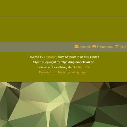
Kontakt
Impressum
Alle 
Powered by
phpBB
® Forum Software © phpBB Limited
Style © Copyright by
https://rag-modellbau.de
Deutsche Übersetzung durch
phpBB.de
Datenschutz
|
Nutzungsbedingungen