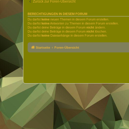
Zurück zur Foren-Übersicht
BERECHTIGUNGEN IN DIESEM FORUM
Du darfst
keine
neuen Themen in diesem Forum erstellen.
Du darfst
keine
Antworten zu Themen in diesem Forum erstellen.
Du darfst deine Beiträge in diesem Forum
nicht
ändern.
Du darfst deine Beiträge in diesem Forum
nicht
löschen.
Du darfst
keine
Dateianhänge in diesem Forum erstellen.
Startseite
Foren-Übersicht