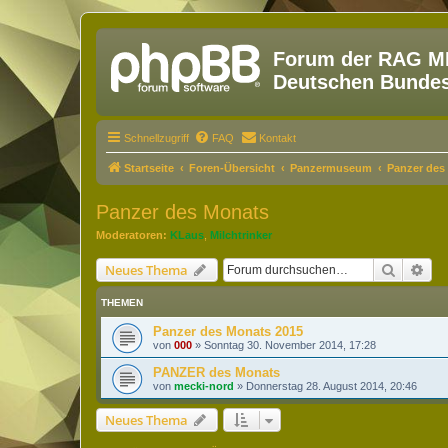
Forum der RAG MM
Deutschen Bundesw
Schnellzugriff
FAQ
Kontakt
Startseite
Foren-Übersicht
Panzermuseum
Panzer des
Panzer des Monats
Moderatoren:
KLaus
,
Milchtrinker
Suche
Erw
Neues Thema
THEMEN
Panzer des Monats 2015
von
000
»
Sonntag 30. November 2014, 17:28
PANZER des Monats
von
mecki-nord
»
Donnerstag 28. August 2014, 20:46
Neues Thema