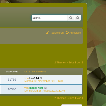
Suche
Erweiterte Suche
Registrieren
Anmelden
2 Themen • Seite
1
von
1
ZUGRIFFE
LETZTER BEITRAG
von
Leo1A4
31769
Montag 30. November 2015, 13:06
von
mecki-nord
10330
Donnerstag 28. August 2014, 20:46
2 Themen • Seite
1
von
1