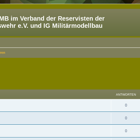
B im Verband der Reservisten der
ehr e.V. und IG Militärmodellbau
ren
eiterte Suche
ANTWORTEN
0
0
0