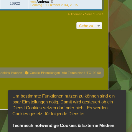
von
Andreas
16922
Sonntag 19. Oktober 2014, 20:15
4 Themen • Seite
1
von
1
Gehe zu
Cookies löschen
Cookie-Einstellungen
Alle Zeiten sind
UTC+02:00
Um bestimmte Funktionen nutzen zu können sind ein
paar Einstellungen nötig. Damit wird gesteuert ob ein
Dienst Cookies setzen darf oder nicht. Es werden
Cookies gesetzt für folgende Dienste:
Technisch notwendige Cookies & Externe Medien
.