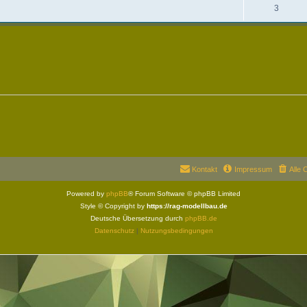
3
Kontakt
Impressum
Alle 
Powered by
phpBB
® Forum Software © phpBB Limited
Style © Copyright by
https://rag-modellbau.de
Deutsche Übersetzung durch
phpBB.de
Datenschutz
|
Nutzungsbedingungen