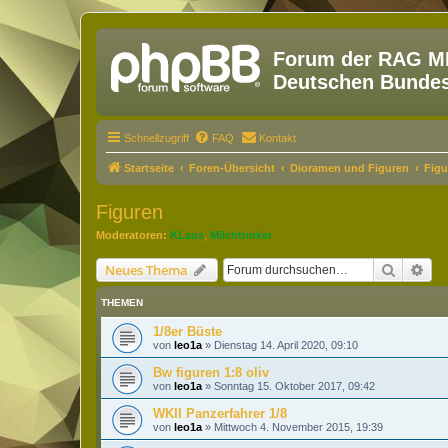
Forum der RAG MM
Deutschen Bundesw
Schnellzugriff
FAQ
Kontakt
Startseite
Foren-Übersicht
Dioramen und Figuren
Figu
Figuren
Moderatoren:
KLaus
,
Milchtrinker
Suche
Erw
Neues Thema
THEMEN
1/8er Büste
von
leo1a
»
Dienstag 14. April 2020, 09:10
Bw figuren 1:8 oliv
von
leo1a
»
Sonntag 15. Oktober 2017, 09:42
WKII Panzerfahrer 1/8
von
leo1a
»
Mittwoch 4. November 2015, 19:39