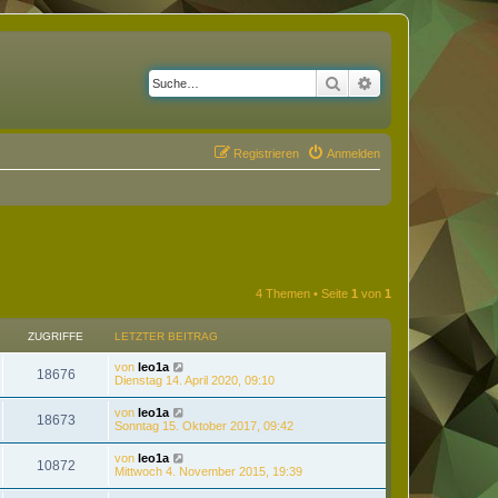
Suche
Erweiterte Suche
Registrieren
Anmelden
4 Themen • Seite
1
von
1
ZUGRIFFE
LETZTER BEITRAG
von
leo1a
18676
Dienstag 14. April 2020, 09:10
von
leo1a
18673
Sonntag 15. Oktober 2017, 09:42
von
leo1a
10872
Mittwoch 4. November 2015, 19:39