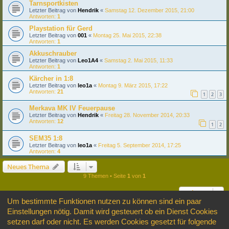
Tarnsportkisten
Letzter Beitrag von
Hendrik
«
Samstag 12. Dezember 2015, 21:00
Antworten:
1
Playstation für Gerd
Letzter Beitrag von
001
«
Montag 25. Mai 2015, 22:38
Antworten:
1
Akkuschrauber
Letzter Beitrag von
Leo1A4
«
Samstag 2. Mai 2015, 11:33
Antworten:
1
Kärcher in 1:8
Letzter Beitrag von
leo1a
«
Montag 9. März 2015, 17:22
Antworten:
21
1
2
3
Merkava MK IV Feuerpause
Letzter Beitrag von
Hendrik
«
Freitag 28. November 2014, 20:33
Antworten:
12
1
2
SEM35 1:8
Letzter Beitrag von
leo1a
«
Freitag 5. September 2014, 17:25
Antworten:
4
Neues Thema
9 Themen • Seite
1
von
1
Gehe zu
Um bestimmte Funktionen nutzen zu können sind ein paar
Einstellungen nötig. Damit wird gesteuert ob ein Dienst Cookies
BERECHTIGUNGEN IN DIESEM FORUM
setzen darf oder nicht. Es werden Cookies gesetzt für folgende
Du darfst
keine
neuen Themen in diesem Forum erstellen.