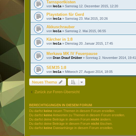
Tarnsportkisten
von
leo1a
»
Samstag 12. Dezember 2015, 12:20
Playstation für Gerd
von
leo1a
»
Samstag 23. Mai 2015, 20:26
Akkuschrauber
von
leo1a
»
Samstag 2. Mai 2015, 06:55
Kärcher in 1:8
von
leo1a
»
Dienstag 20. Januar 2015, 17:45
Merkava MK IV Feuerpause
von
Dran Drauf Drüber
»
Sonntag 2. November 2014, 19:41
SEM35 1:8
von
leo1a
»
Mittwoch 27. August 2014, 18:05
Neues Thema
Zurück zur Foren-Übersicht
BERECHTIGUNGEN IN DIESEM FORUM
Du darfst
keine
neuen Themen in diesem Forum erstellen.
Du darfst
keine
Antworten zu Themen in diesem Forum erstellen.
Du darfst deine Beiträge in diesem Forum
nicht
ändern.
Du darfst deine Beiträge in diesem Forum
nicht
löschen.
Du darfst
keine
Dateianhänge in diesem Forum erstellen.