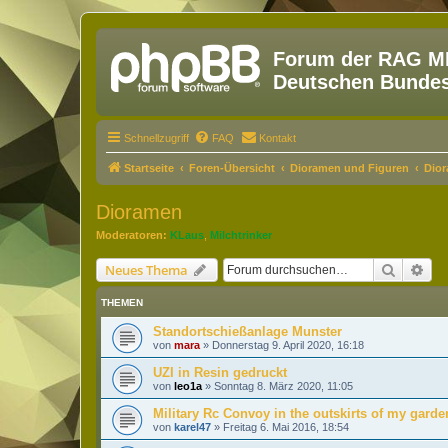
Forum der RAG MM
Deutschen Bundesw
Schnellzugriff
FAQ
Kontakt
Startseite
Foren-Übersicht
Dioramen und Figuren
Dio
Dioramen
Moderatoren:
KLaus
,
Milchtrinker
Suche
Erw
Neues Thema
THEMEN
Standortschießanlage Munster
von
mara
»
Donnerstag 9. April 2020, 16:18
UZI in Resin gedruckt
von
leo1a
»
Sonntag 8. März 2020, 11:05
Military Rc Convoy in the outskirts of my garde
von
karel47
»
Freitag 6. Mai 2016, 18:54