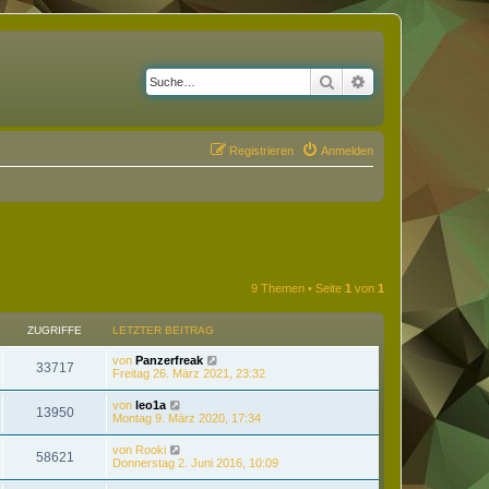
Suche
Erweiterte Suche
Registrieren
Anmelden
9 Themen • Seite
1
von
1
ZUGRIFFE
LETZTER BEITRAG
von
Panzerfreak
33717
Freitag 26. März 2021, 23:32
von
leo1a
13950
Montag 9. März 2020, 17:34
von
Rooki
58621
Donnerstag 2. Juni 2016, 10:09