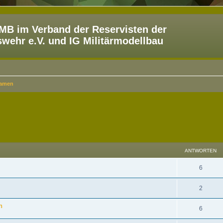
B im Verband der Reservisten der
ehr e.V. und IG Militärmodellbau
ramen
eiterte Suche
ANTWORTEN
6
2
n
6