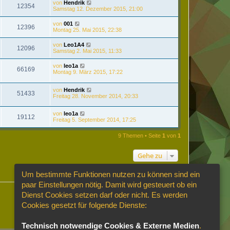
von
Hendrik
12354
Samstag 12. Dezember 2015, 21:00
von
001
12396
Montag 25. Mai 2015, 22:38
von
Leo1A4
12096
Samstag 2. Mai 2015, 11:33
von
leo1a
66169
Montag 9. März 2015, 17:22
von
Hendrik
51433
Freitag 28. November 2014, 20:33
von
leo1a
19112
Freitag 5. September 2014, 17:25
9 Themen • Seite
1
von
1
Gehe zu
Um bestimmte Funktionen nutzen zu können sind ein
paar Einstellungen nötig. Damit wird gesteuert ob ein
Dienst Cookies setzen darf oder nicht. Es werden
Cookies gesetzt für folgende Dienste:
Technisch notwendige Cookies & Externe Medien
.