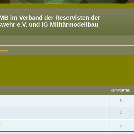
B im Verband der Reservisten der
ehr e.V. und IG Militärmodellbau
ramen
eiterte Suche
ANTWORTEN
6
2
n
6