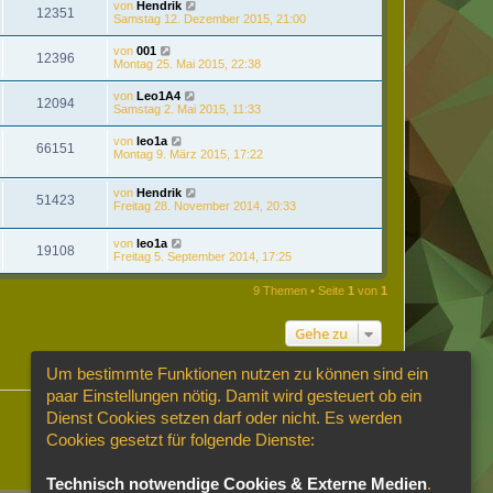
von
Hendrik
12351
Samstag 12. Dezember 2015, 21:00
von
001
12396
Montag 25. Mai 2015, 22:38
von
Leo1A4
12094
Samstag 2. Mai 2015, 11:33
von
leo1a
66151
Montag 9. März 2015, 17:22
von
Hendrik
51423
Freitag 28. November 2014, 20:33
von
leo1a
19108
Freitag 5. September 2014, 17:25
9 Themen • Seite
1
von
1
Gehe zu
Um bestimmte Funktionen nutzen zu können sind ein
paar Einstellungen nötig. Damit wird gesteuert ob ein
Dienst Cookies setzen darf oder nicht. Es werden
Cookies gesetzt für folgende Dienste:
Technisch notwendige Cookies & Externe Medien
.