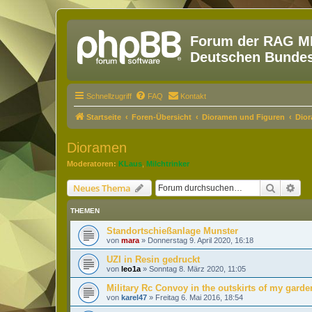
Forum der RAG MM
Deutschen Bundesw
Schnellzugriff
FAQ
Kontakt
Startseite
Foren-Übersicht
Dioramen und Figuren
Dio
Dioramen
Moderatoren:
KLaus
,
Milchtrinker
Suche
Erw
Neues Thema
THEMEN
Standortschießanlage Munster
von
mara
»
Donnerstag 9. April 2020, 16:18
UZI in Resin gedruckt
von
leo1a
»
Sonntag 8. März 2020, 11:05
Military Rc Convoy in the outskirts of my garde
von
karel47
»
Freitag 6. Mai 2016, 18:54