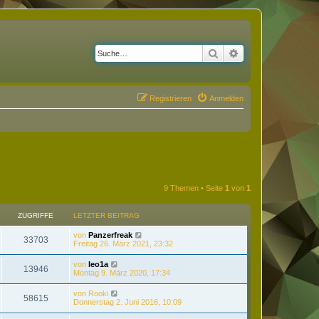
Suche
Erweiterte Suche
Registrieren
Anmelden
9 Themen • Seite
1
von
1
ZUGRIFFE
LETZTER BEITRAG
von
Panzerfreak
33703
Freitag 26. März 2021, 23:32
von
leo1a
13946
Montag 9. März 2020, 17:34
von
Rooki
58615
Donnerstag 2. Juni 2016, 10:09