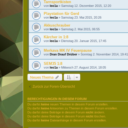
Tarnsportkisten
von
leo1a
»
Samstag 12. Dezember 2015, 12:20
Playstation für Gerd
von
leo1a
»
Samstag 23. Mai 2015, 20:26
Akkuschrauber
von
leo1a
»
Samstag 2. Mai 2015, 06:55
Kärcher in 1:8
von
leo1a
»
Dienstag 20. Januar 2015, 17:45
Merkava MK IV Feuerpause
von
Dran Drauf Drüber
»
Sonntag 2. November 2014, 19:41
SEM35 1:8
von
leo1a
»
Mittwoch 27. August 2014, 18:05
Neues Thema
Zurück zur Foren-Übersicht
BERECHTIGUNGEN IN DIESEM FORUM
Du darfst
keine
neuen Themen in diesem Forum erstellen.
Du darfst
keine
Antworten zu Themen in diesem Forum erstellen.
Du darfst deine Beiträge in diesem Forum
nicht
ändern.
Du darfst deine Beiträge in diesem Forum
nicht
löschen.
Du darfst
keine
Dateianhänge in diesem Forum erstellen.