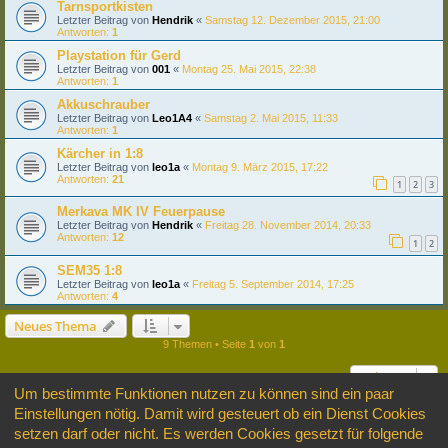
Tarnsportkisten
Letzter Beitrag von
Hendrik
«
Samstag 12. Dezember 2015, 21:00
Antworten:
1
Playstation für Gerd
Letzter Beitrag von
001
«
Montag 25. Mai 2015, 22:38
Antworten:
1
Akkuschrauber
Letzter Beitrag von
Leo1A4
«
Samstag 2. Mai 2015, 11:33
Antworten:
1
Kärcher in 1:8
Letzter Beitrag von
leo1a
«
Montag 9. März 2015, 17:22
Antworten:
21
1
2
3
Merkava MK IV Feuerpause
Letzter Beitrag von
Hendrik
«
Freitag 28. November 2014, 20:33
Antworten:
12
1
2
SEM35 1:8
Letzter Beitrag von
leo1a
«
Freitag 5. September 2014, 17:25
Antworten:
4
Neues Thema
9 Themen • Seite
1
von
1
Gehe zu
Um bestimmte Funktionen nutzen zu können sind ein paar
Einstellungen nötig. Damit wird gesteuert ob ein Dienst Cookies
BERECHTIGUNGEN IN DIESEM FORUM
setzen darf oder nicht. Es werden Cookies gesetzt für folgende
Du darfst
keine
neuen Themen in diesem Forum erstellen.