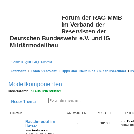
S
Forum der RAG MMB
im Verband der
Reservisten der
Deutschen Bundeswehr e.V. und IG
Militärmodellbau
Schnellzugriff
FAQ
Kontakt
Startseite
Foren-Übersicht
Tipps und Tricks rund um den Modellbau
M
Modellkomponenten
Moderatoren:
KLaus
,
Milchtrinker
Suche
Erweiterte Suche
Neues Thema
THEMEN
ANTWORTEN
ZUGRIFFE
LETZTER
Rauchmodul im
von
Fer
5
38531
Mittwoch
Hetzer
von
Andreas
»
Samstag 30. Januar