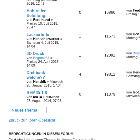
2016, 12:42
Hohlreifen
von
Fer
0
10866
Freitag 1
Befüllung.
von
Ferdinand
»
Freitag 10. Juli 2015,
23:47
Lackierhilfe
von
Hen
1
11573
Montag 6.
von
Henschelwerker
»
Samstag 4. Juli 2015,
14:04
3D-Druck
von
Bog
1
12092
Montag 2
von
Bogomir67
»
Freitag 24. April 2015,
14:09
Drehbank
von
Hen
4
19812
Samstag 
welche??
von
Hendrik
»
Mittwoch
28. Januar 2015, 17:34
SEM35 1:8
von
leo1
0
11379
Mittwoch
von
leo1a
»
Mittwoch
27. August 2014, 07:08
Neues Thema
Zurück zur Foren-Übersicht
BERECHTIGUNGEN IN DIESEM FORUM
Du darfst
keine
neuen Themen in diesem Forum erstellen.