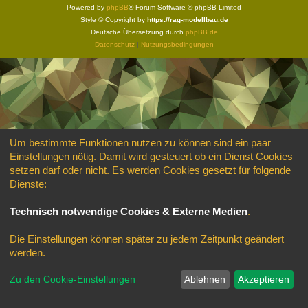
Powered by
phpBB
® Forum Software © phpBB Limited
Style © Copyright by
https://rag-modellbau.de
Deutsche Übersetzung durch
phpBB.de
Datenschutz
|
Nutzungsbedingungen
Um bestimmte Funktionen nutzen zu können sind ein paar
Einstellungen nötig. Damit wird gesteuert ob ein Dienst Cookies
setzen darf oder nicht. Es werden Cookies gesetzt für folgende
Dienste:
Technisch notwendige Cookies & Externe Medien
.
Die Einstellungen können später zu jedem Zeitpunkt geändert
werden.
Zu den Cookie-Einstellungen
Ablehnen
Akzeptieren