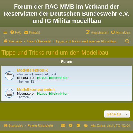
Forum der RAG MMB im Verband der
Reservisten der Deutschen Bundeswehr e.V.
und IG Militärmodellbau
FAQ
Kontakt
Registrieren
Anmelden
S
Startseite
Foren-Übersicht
Tipps und Tricks rund um den Modellbau
u
Tipps und Tricks rund um den Modellbau
c
Forum
h
e
Modellelektronik
alles zum Thema Elektronik
Moderatoren:
KLaus
,
Milchtrinker
Themen:
13
Modellkomponenten
Moderatoren:
KLaus
,
Milchtrinker
Themen:
6
Gehe zu
Startseite
Foren-Übersicht
Alle Zeiten sind
UTC+02:00