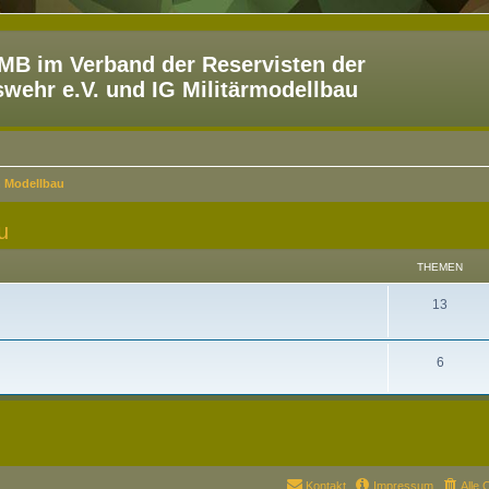
B im Verband der Reservisten der
ehr e.V. und IG Militärmodellbau
n Modellbau
u
THEMEN
13
6
Kontakt
Impressum
Alle 