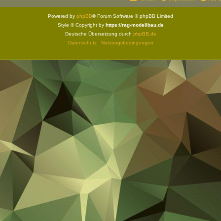
Powered by
phpBB
® Forum Software © phpBB Limited
Style © Copyright by
https://rag-modellbau.de
Deutsche Übersetzung durch
phpBB.de
Datenschutz
|
Nutzungsbedingungen