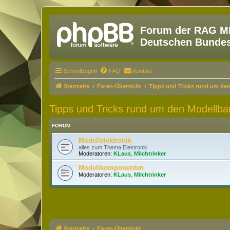
Forum der RAG MM
Deutschen Bundesw
Schnellzugriff
FAQ
Kontakt
Startseite
Foren-Übersicht
Tipps und Tricks rund um de
Tipps und Tricks rund um den Modellba
FORUM
Modellelektronik
alles zum Thema Elektronik
Moderatoren:
KLaus
,
Milchtrinker
Modellkomponenten
Moderatoren:
KLaus
,
Milchtrinker
Startseite
Foren-Übersicht