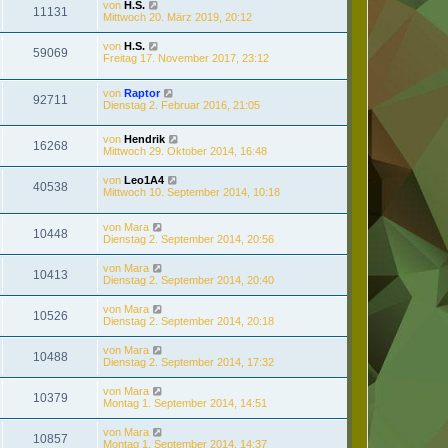
von
H.S.
11131
Mittwoch 20. März 2019, 20:12
von
H.S.
59069
Freitag 17. November 2017, 23:12
von
Raptor
92711
Dienstag 2. Februar 2016, 21:05
von
Hendrik
16268
Mittwoch 29. Oktober 2014, 16:48
von
Leo1A4
40538
Mittwoch 10. September 2014, 10:18
von
Mara
10448
Dienstag 2. September 2014, 20:56
von
Mara
10413
Dienstag 2. September 2014, 20:40
von
Mara
10526
Dienstag 2. September 2014, 20:18
von
Mara
10488
Dienstag 2. September 2014, 17:32
von
Mara
10379
Montag 1. September 2014, 14:51
von
Mara
10857
Montag 1. September 2014, 14:37