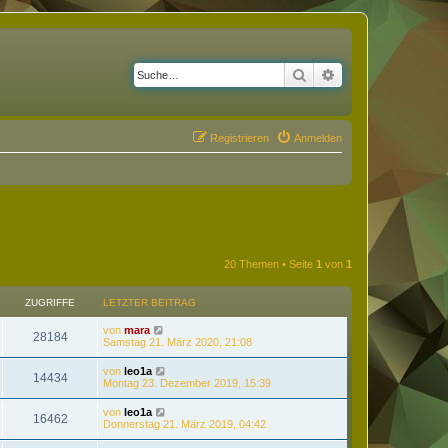
Suche
Erweiterte Suche
Registrieren
Anmelden
20 Themen • Seite
1
von
1
ZUGRIFFE
LETZTER BEITRAG
von
mara
28184
Samstag 21. März 2020, 21:08
von
leo1a
14434
Montag 23. Dezember 2019, 15:39
von
leo1a
16462
Donnerstag 21. März 2019, 04:42