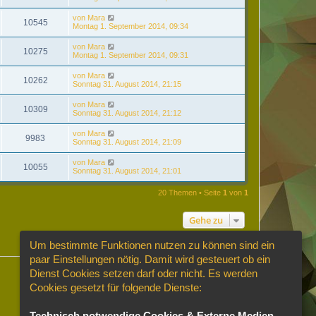
von
Mara
10545
Montag 1. September 2014, 09:34
von
Mara
10275
Montag 1. September 2014, 09:31
von
Mara
10262
Sonntag 31. August 2014, 21:15
von
Mara
10309
Sonntag 31. August 2014, 21:12
von
Mara
9983
Sonntag 31. August 2014, 21:09
von
Mara
10055
Sonntag 31. August 2014, 21:01
20 Themen • Seite
1
von
1
Gehe zu
Um bestimmte Funktionen nutzen zu können sind ein
paar Einstellungen nötig. Damit wird gesteuert ob ein
Dienst Cookies setzen darf oder nicht. Es werden
Cookies gesetzt für folgende Dienste:
Technisch notwendige Cookies & Externe Medien
.