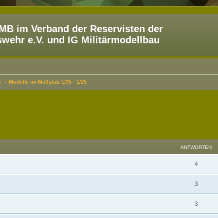
B im Verband der Reservisten der
ehr e.V. und IG Militärmodellbau
e
Modelle im Maßstab 1/35 - 1/25
eiterte Suche
ANTWORTEN
4
3
3