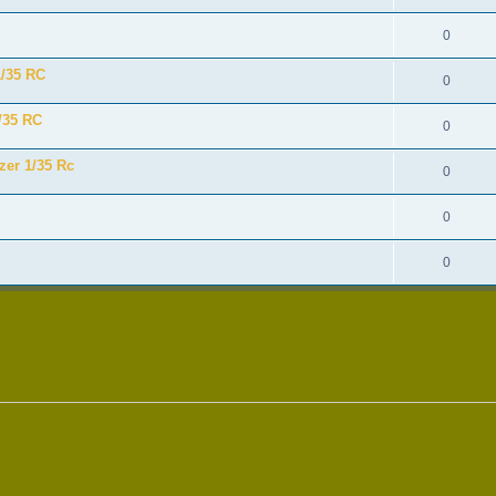
0
1/35 RC
0
/35 RC
0
er 1/35 Rc
0
0
0