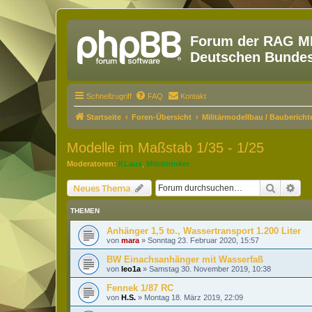
Forum der RAG MM
Deutschen Bundesw
Schnellzugriff
FAQ
Kontakt
Startseite
Foren-Übersicht
Militärmodellbau / Baubericht
Modelle im Maßstab 1/35 - 1/25
Moderatoren:
KLaus
,
Milchtrinker
Suche
Erw
Neues Thema
THEMEN
Anhänger 1,5 to., Wassertransport 1.200 Liter
von
mara
»
Sonntag 23. Februar 2020, 15:57
BW Einachsanhänger mit Wasserfaß
von
leo1a
»
Samstag 30. November 2019, 10:38
Fennek 1/87 RC
von
H.S.
»
Montag 18. März 2019, 22:09