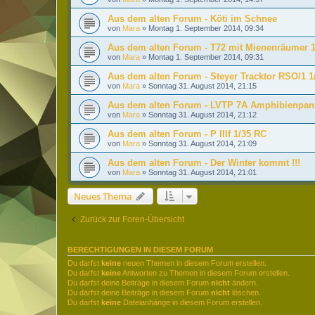
Aus dem alten Forum - Köti im Schnee
von
Mara
»
Montag 1. September 2014, 09:34
Aus dem alten Forum - T72 mit Mienenräumer 
von
Mara
»
Montag 1. September 2014, 09:31
Aus dem alten Forum - Steyer Tracktor RSO/1 1
von
Mara
»
Sonntag 31. August 2014, 21:15
Aus dem alten Forum - LVTP 7A Amphibienpanz
von
Mara
»
Sonntag 31. August 2014, 21:12
Aus dem alten Forum - P IIIf 1/35 RC
von
Mara
»
Sonntag 31. August 2014, 21:09
Aus dem alten Forum - Der Winter kommt !!!
von
Mara
»
Sonntag 31. August 2014, 21:01
Neues Thema
Zurück zur Foren-Übersicht
BERECHTIGUNGEN IN DIESEM FORUM
Du darfst
keine
neuen Themen in diesem Forum erstellen.
Du darfst
keine
Antworten zu Themen in diesem Forum erstellen.
Du darfst deine Beiträge in diesem Forum
nicht
ändern.
Du darfst deine Beiträge in diesem Forum
nicht
löschen.
Du darfst
keine
Dateianhänge in diesem Forum erstellen.