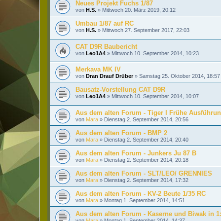
Neues Projekt Fuchs 1/87
von
H.S.
»
Mittwoch 20. März 2019, 20:12
Umbau 1/87 auf RC
von
H.S.
»
Mittwoch 27. September 2017, 22:03
CAT D9R Baubericht
von
Leo1A4
»
Mittwoch 10. September 2014, 10:23
Merkava MK IV
von
Dran Drauf Drüber
»
Samstag 25. Oktober 2014, 18:57
Bausatz-Vorstellung CAT D9R
von
Leo1A4
»
Mittwoch 10. September 2014, 10:07
Aus dem alten Forum - Tiger I Frühe Ausführun
von
Mara
»
Dienstag 2. September 2014, 20:56
Aus dem alten Forum - BMP 2
von
Mara
»
Dienstag 2. September 2014, 20:40
Aus dem alten Forum - Junkers Ju 87 B
von
Mara
»
Dienstag 2. September 2014, 20:18
Aus dem alten Forum - SLT/LEO/ GRENNIES
von
Mara
»
Dienstag 2. September 2014, 17:32
Aus dem alten Forum - KV-2 Beute 1/35 RC
von
Mara
»
Montag 1. September 2014, 14:51
Aus dem alten Forum - Kaserne und Biwak in 1
von
Mara
»
Montag 1. September 2014, 14:37