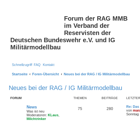
S
Forum der RAG MMB
im Verband der
Reservisten der
Deutschen Bundeswehr e.V. und IG
Militärmodellbau
Schnellzugriff
FAQ
Kontakt
Startseite
Foren-Übersicht
Neues bei der RAG / IG Militärmodellbau
Neues bei der RAG / IG Militärmodellbau
FORUM
THEMEN
BEITRÄGE
LETZTER
News
Re: Das
75
280
von
mar
Was ist neu
Sonntag 
Moderatoren:
KLaus
,
Milchtrinker