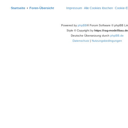
Startseite
Foren-Übersicht
Impressum
Alle Cookies löschen
Cookie-Ei
Powered by
phpBB
® Forum Software © phpBB Lim
Style © Copyright by
https://rag-modellbau.de
Deutsche Übersetzung durch
phpBB.de
Datenschutz
|
Nutzungsbedingungen