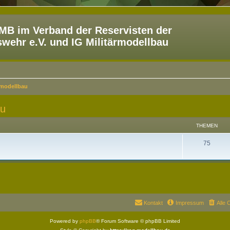
B im Verband der Reservisten der
ehr e.V. und IG Militärmodellbau
rmodellbau
au
THEMEN
75
Kontakt
Impressum
Alle 
Powered by
phpBB
® Forum Software © phpBB Limited