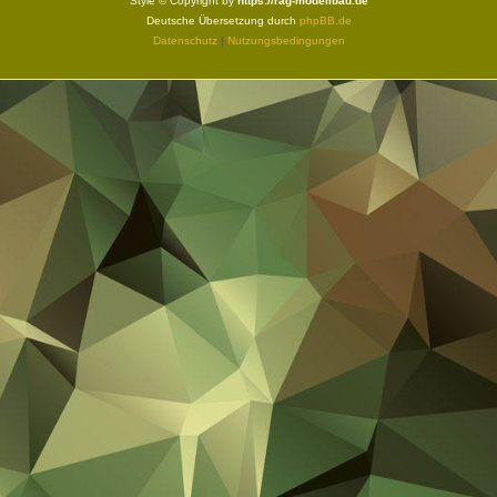
Style © Copyright by
https://rag-modellbau.de
Deutsche Übersetzung durch
phpBB.de
Datenschutz
|
Nutzungsbedingungen