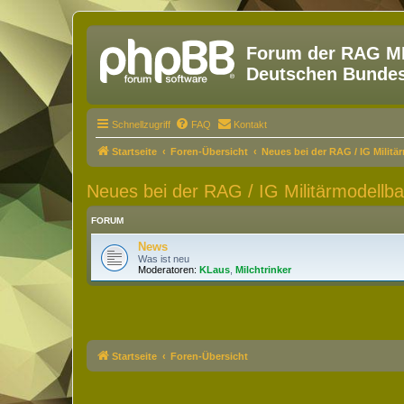
Forum der RAG MM
Deutschen Bundesw
Schnellzugriff
FAQ
Kontakt
Startseite
Foren-Übersicht
Neues bei der RAG / IG Militä
Neues bei der RAG / IG Militärmodellb
FORUM
News
Was ist neu
Moderatoren:
KLaus
,
Milchtrinker
Startseite
Foren-Übersicht