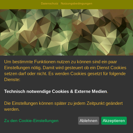
Datenschutz
|
Nutzungsbedingungen
Um bestimmte Funktionen nutzen zu können sind ein paar
Einstellungen nötig. Damit wird gesteuert ob ein Dienst Cookies
setzen darf oder nicht. Es werden Cookies gesetzt für folgende
Dienste:
Technisch notwendige Cookies & Externe Medien
.
Die Einstellungen können später zu jedem Zeitpunkt geändert
werden.
Zu den Cookie-Einstellungen
Ablehnen
Akzeptieren