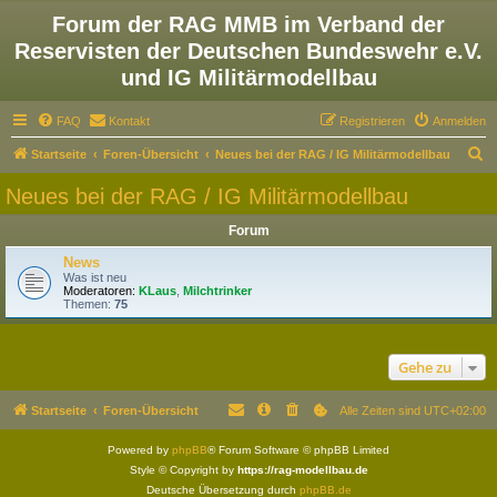
Forum der RAG MMB im Verband der
Reservisten der Deutschen Bundeswehr e.V.
und IG Militärmodellbau
FAQ
Kontakt
Registrieren
Anmelden
S
Startseite
Foren-Übersicht
Neues bei der RAG / IG Militärmodellbau
u
Neues bei der RAG / IG Militärmodellbau
c
Forum
h
e
News
Was ist neu
Moderatoren:
KLaus
,
Milchtrinker
Themen:
75
Gehe zu
Startseite
Foren-Übersicht
Alle Zeiten sind
UTC+02:00
Powered by
phpBB
® Forum Software © phpBB Limited
Style © Copyright by
https://rag-modellbau.de
Deutsche Übersetzung durch
phpBB.de