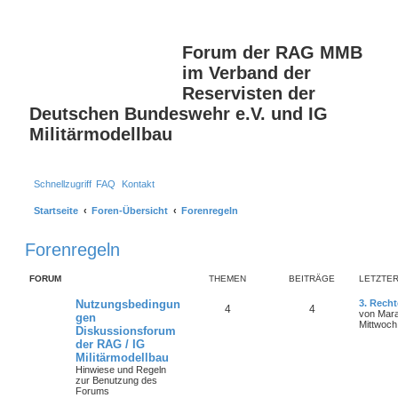
S
Forum der RAG MMB
im Verband der
Reservisten der
Deutschen Bundeswehr e.V. und IG
Militärmodellbau
Schnellzugriff
FAQ
Kontakt
Startseite
Foren-Übersicht
Forenregeln
Forenregeln
FORUM
THEMEN
BEITRÄGE
LETZTER
Nutzungsbedingun
3. Recht
4
4
von
Mar
gen
Mittwoch
Diskussionsforum
der RAG / IG
Militärmodellbau
Hinwiese und Regeln
zur Benutzung des
Forums