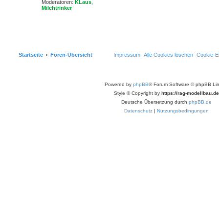
Moderatoren:
KLaus
,
Milchtrinker
Startseite
Foren-Übersicht
Impressum
Alle Cookies löschen
Cookie-Ei
Powered by
phpBB
® Forum Software © phpBB Lim
Style © Copyright by
https://rag-modellbau.de
Deutsche Übersetzung durch
phpBB.de
Datenschutz
|
Nutzungsbedingungen