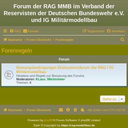
Forum der RAG MMB im Verband der
Reservisten der Deutschen Bundeswehr e.V.
und IG Militärmodellbau
FAQ
Kontakt
Registrieren
Anmelden
S
Startseite
Foren-Übersicht
Forenregeln
u
Forenregeln
c
Forum
h
e
Nutzungsbedingungen Diskussionsforum der RAG / IG
Militärmodellbau
Hinwiese und Regeln zur Benutzung des Forums
Moderatoren:
KLaus
,
Milchtrinker
Themen:
4
Gehe zu
Startseite
Foren-Übersicht
Alle Zeiten sind
UTC+02:00
Powered by
phpBB
® Forum Software © phpBB Limited
Style © Copyright by
https://rag-modellbau.de