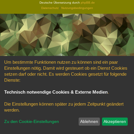
Deutsche Übersetzung durch
phpBB.de
Datenschutz
|
Nutzungsbedingungen
Um bestimmte Funktionen nutzen zu können sind ein paar
Einstellungen nötig. Damit wird gesteuert ob ein Dienst Cookies
setzen darf oder nicht. Es werden Cookies gesetzt für folgende
Dienste:
Technisch notwendige Cookies & Externe Medien
.
Die Einstellungen können später zu jedem Zeitpunkt geändert
werden.
Zu den Cookie-Einstellungen
Ablehnen
Akzeptieren