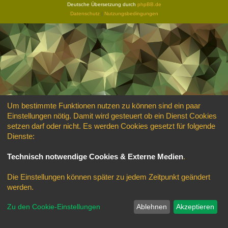
Deutsche Übersetzung durch
phpBB.de
Datenschutz
|
Nutzungsbedingungen
Um bestimmte Funktionen nutzen zu können sind ein paar
Einstellungen nötig. Damit wird gesteuert ob ein Dienst Cookies
setzen darf oder nicht. Es werden Cookies gesetzt für folgende
Dienste:
Technisch notwendige Cookies & Externe Medien
.
Die Einstellungen können später zu jedem Zeitpunkt geändert
werden.
Zu den Cookie-Einstellungen
Ablehnen
Akzeptieren