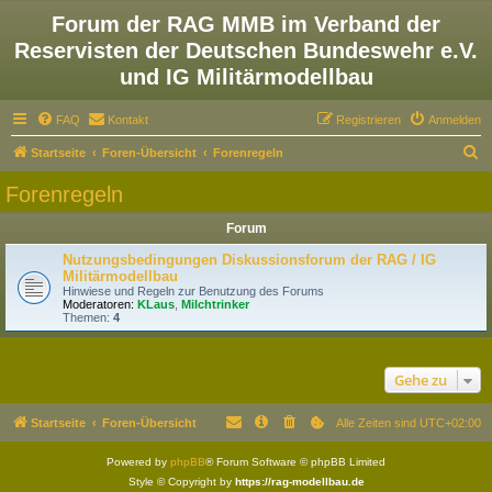
Forum der RAG MMB im Verband der
Reservisten der Deutschen Bundeswehr e.V.
und IG Militärmodellbau
FAQ
Kontakt
Registrieren
Anmelden
S
Startseite
Foren-Übersicht
Forenregeln
u
Forenregeln
c
Forum
h
e
Nutzungsbedingungen Diskussionsforum der RAG / IG
Militärmodellbau
Hinwiese und Regeln zur Benutzung des Forums
Moderatoren:
KLaus
,
Milchtrinker
Themen:
4
Gehe zu
Startseite
Foren-Übersicht
Alle Zeiten sind
UTC+02:00
Powered by
phpBB
® Forum Software © phpBB Limited
Style © Copyright by
https://rag-modellbau.de