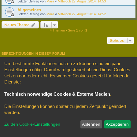
Letzter Beitrag von
Mara
«
Mittwoch 27. August 2014, 14:53
Allgemeines
Letzter Beitrag von
Mara
«
Mittwoch 27. August 2014, 14:52
Neues Thema
4 Themen • Seite
1
von
1
Gehe zu
BERECHTIGUNGEN IN DIESEM FORUM
Du darfst
keine
neuen Themen in diesem Forum erstellen.
Um bestimmte Funktionen nutzen zu können sind ein paar
Du darfst
keine
Antworten zu Themen in diesem Forum erstellen.
Du darfst deine Beiträge in diesem Forum
nicht
ändern.
Einstellungen nötig. Damit wird gesteuert ob ein Dienst Cookies
Du darfst deine Beiträge in diesem Forum
nicht
löschen.
setzen darf oder nicht. Es werden Cookies gesetzt für folgende
Du darfst
keine
Dateianhänge in diesem Forum erstellen.
Dienste:
Startseite
Foren-Übersicht
Alle Zeiten sind
UTC+02:00
Technisch notwendige Cookies & Externe Medien
.
Powered by
phpBB
® Forum Software © phpBB Limited
Style © Copyright by
https://rag-modellbau.de
Die Einstellungen können später zu jedem Zeitpunkt geändert
Deutsche Übersetzung durch
phpBB.de
werden.
Datenschutz
|
Nutzungsbedingungen
Zu den Cookie-Einstellungen
Ablehnen
Akzeptieren