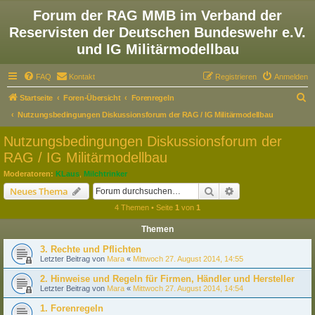
Forum der RAG MMB im Verband der
Reservisten der Deutschen Bundeswehr e.V.
und IG Militärmodellbau
FAQ
Kontakt
Registrieren
Anmelden
S
Startseite
Foren-Übersicht
Forenregeln
u
Nutzungsbedingungen Diskussionsforum der RAG / IG Militärmodellbau
c
Nutzungsbedingungen Diskussionsforum der
h
RAG / IG Militärmodellbau
e
Moderatoren:
KLaus
,
Milchtrinker
Suche
Erweiterte Suche
Neues Thema
4 Themen • Seite
1
von
1
Themen
3. Rechte und Pflichten
Letzter Beitrag von
Mara
«
Mittwoch 27. August 2014, 14:55
2. Hinweise und Regeln für Firmen, Händler und Hersteller
Letzter Beitrag von
Mara
«
Mittwoch 27. August 2014, 14:54
1. Forenregeln