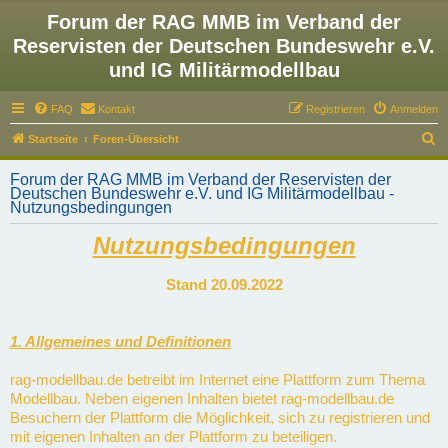
Forum der RAG MMB im Verband der
Reservisten der Deutschen Bundeswehr e.V.
und IG Militärmodellbau
FAQ
Kontakt
Registrieren
Anmelden
S
Startseite
Foren-Übersicht
u
Forum der RAG MMB im Verband der Reservisten der
c
Deutschen Bundeswehr e.V. und IG Militärmodellbau -
Nutzungsbedingungen
h
e
Nutzungsbedingungen
Stand 20.09.2022
1. Allgemeines und Definitionen
rag-modellbau.de betreibt im Internet eine Plattform zum Thema
Modellbau. Neben eigenen Inhalten bietet rag-modellbau.de
Besuchern der Plattform die Möglichkeit, sich zu registrieren und
mit eigenen Inhalten an der Plattform zu beteiligen.