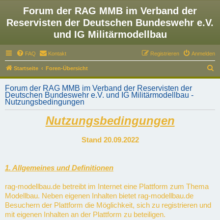
Forum der RAG MMB im Verband der
Reservisten der Deutschen Bundeswehr e.V.
und IG Militärmodellbau
FAQ
Kontakt
Registrieren
Anmelden
S
Startseite
Foren-Übersicht
u
Forum der RAG MMB im Verband der Reservisten der
c
Deutschen Bundeswehr e.V. und IG Militärmodellbau -
Nutzungsbedingungen
h
e
Nutzungsbedingungen
Stand 20.09.2022
1. Allgemeines und Definitionen
rag-modellbau.de betreibt im Internet eine Plattform zum Thema
Modellbau. Neben eigenen Inhalten bietet rag-modellbau.de
Besuchern der Plattform die Möglichkeit, sich zu registrieren und
mit eigenen Inhalten an der Plattform zu beteiligen.