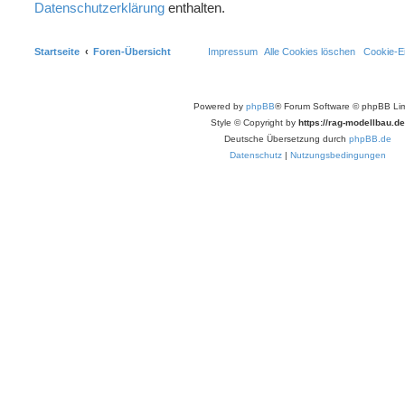
Datenschutzerklärung
enthalten.
Startseite
Foren-Übersicht
Impressum
Alle Cookies löschen
Cookie-Ei
Powered by
phpBB
® Forum Software © phpBB Lim
Style © Copyright by
https://rag-modellbau.de
Deutsche Übersetzung durch
phpBB.de
Datenschutz
|
Nutzungsbedingungen