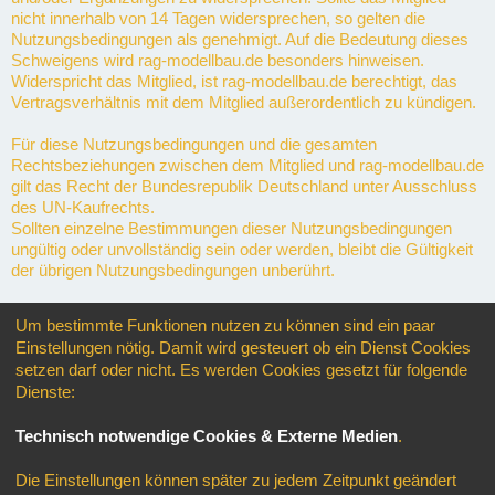
nicht innerhalb von 14 Tagen widersprechen, so gelten die
Nutzungsbedingungen als genehmigt. Auf die Bedeutung dieses
Schweigens wird rag-modellbau.de besonders hinweisen.
Widerspricht das Mitglied, ist rag-modellbau.de berechtigt, das
Vertragsverhältnis mit dem Mitglied außerordentlich zu kündigen.
Für diese Nutzungsbedingungen und die gesamten
Rechtsbeziehungen zwischen dem Mitglied und rag-modellbau.de
gilt das Recht der Bundesrepublik Deutschland unter Ausschluss
des UN-Kaufrechts.
Sollten einzelne Bestimmungen dieser Nutzungsbedingungen
ungültig oder unvollständig sein oder werden, bleibt die Gültigkeit
der übrigen Nutzungsbedingungen unberührt.
Gerichtsstand für alle im Zusammenhang mit rag-modellbau.de
Um bestimmte Funktionen nutzen zu können sind ein paar
entstehenden Streitigkeiten ist, soweit gesetzlich zulässig, der
Einstellungen nötig. Damit wird gesteuert ob ein Dienst Cookies
Sitz von rag-modellbau.de.
setzen darf oder nicht. Es werden Cookies gesetzt für folgende
Dienste:
Informationen über den Umgang mit deinen persönlichen Daten
sind in der
Datenschutzerklärung
enthalten.
Technisch notwendige Cookies & Externe Medien
.
Startseite
Foren-Übersicht
Alle Zeiten sind
UTC+02:00
Die Einstellungen können später zu jedem Zeitpunkt geändert