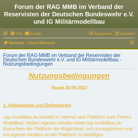
Forum der RAG MMB im Verband der
Reservisten der Deutschen Bundeswehr e.V.
und IG Militärmodellbau
FAQ
Kontakt
Registrieren
Anmelden
S
Startseite
Foren-Übersicht
u
Forum der RAG MMB im Verband der Reservisten der
c
Deutschen Bundeswehr e.V. und IG Militärmodellbau -
Nutzungsbedingungen
h
e
Nutzungsbedingungen
Stand 20.09.2022
1. Allgemeines und Definitionen
rag-modellbau.de betreibt im Internet eine Plattform zum Thema
Modellbau. Neben eigenen Inhalten bietet rag-modellbau.de
Besuchern der Plattform die Möglichkeit, sich zu registrieren und
mit eigenen Inhalten an der Plattform zu beteiligen.