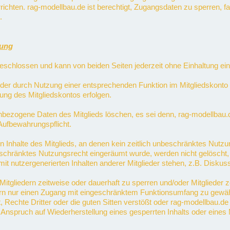
ichten. rag-modellbau.de ist berechtigt, Zugangsdaten zu sperren, f
.
hung
eschlossen und kann von beiden Seiten jederzeit ohne Einhaltung ein
oder durch Nutzung einer entsprechenden Funktion im Mitgliedskonto 
ng des Mitgliedskontos erfolgen.
ezogene Daten des Mitglieds löschen, es sei denn, rag-modellbau.de 
Aufbewahrungspflicht.
 Inhalte des Mitglieds, an denen kein zeitlich unbeschränktes Nutzu
beschränktes Nutzungsrecht eingeräumt wurde, werden nicht gelöscht, 
t nutzergenerierten Inhalten anderer Mitglieder stehen, z.B. Diskus
n Mitgliedern zeitweise oder dauerhaft zu sperren und/oder Mitglieder
ern nur einen Zugang mit eingeschränktem Funktionsumfang zu gewähr
echte Dritter oder die guten Sitten verstößt oder rag-modellbau.de 
nspruch auf Wiederherstellung eines gesperrten Inhalts oder eines M