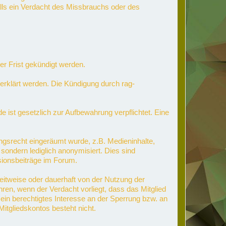
alls ein Verdacht des Missbrauchs oder des
er Frist gekündigt werden.
erklärt werden. Die Kündigung durch rag-
ist gesetzlich zur Aufbewahrung verpflichtet. Eine
ngsrecht eingeräumt wurde, z.B. Medieninhalte,
sondern lediglich anonymisiert. Dies sind
sionsbeiträge im Forum.
 zeitweise oder dauerhaft von der Nutzung der
en, wenn der Verdacht vorliegt, dass das Mitglied
ein berechtigtes Interesse an der Sperrung bzw. an
itgliedskontos besteht nicht.