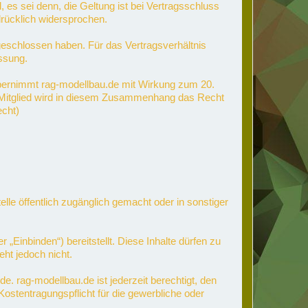
s sei denn, die Geltung ist bei Vertragsschluss
rücklich widersprochen.
 geschlossen haben. Für das Vertragsverhältnis
ssung.
bernimmt rag-modellbau.de mit Wirkung zum 20.
m Mitglied wird in diesem Zusammenhang das Recht
echt)
lle öffentlich zugänglich gemacht oder in sonstiger
Einbinden“) bereitstellt. Diese Inhalte dürfen zu
ht jedoch nicht.
. rag-modellbau.de ist jederzeit berechtigt, den
ostentragungspflicht für die gewerbliche oder