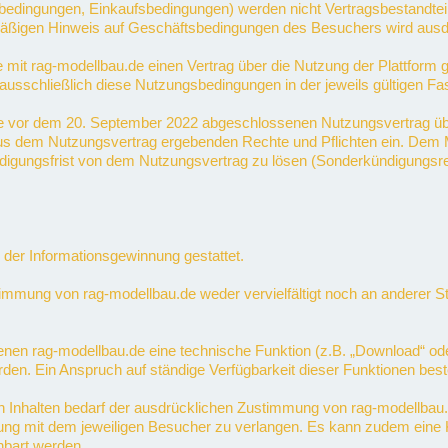
ingungen, Einkaufsbedingungen) werden nicht Vertragsbestandteil, e
armäßigen Hinweis auf Geschäftsbedingungen des Besuchers wird ausd
ie mit rag-modellbau.de einen Vertrag über die Nutzung der Plattform
ausschließlich diese Nutzungsbedingungen in der jeweils gültigen Fa
de vor dem 20. September 2022 abgeschlossenen Nutzungsvertrag ü
ch aus dem Nutzungsvertrag ergebenden Rechte und Pflichten ein. De
ündigungsfrist von dem Nutzungsvertrag zu lösen (Sonderkündigungsr
der Informationsgewinnung gestattet.
immung von rag-modellbau.de weder vervielfältigt noch an anderer Ste
en rag-modellbau.de eine technische Funktion (z.B. „Download“ oder „
rden. Ein Anspruch auf ständige Verfügbarkeit dieser Funktionen beste
 Inhalten bedarf der ausdrücklichen Zustimmung von rag-modellbau.de
rung mit dem jeweiligen Besucher zu verlangen. Es kann zudem eine K
nbart werden.