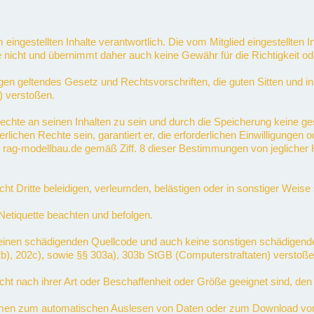
orm eingestellten Inhalte verantwortlich. Die vom Mitglied eingestellten
e nicht und übernimmt daher auch keine Gewähr für die Richtigkeit oder
 gegen geltendes Gesetz und Rechtsvorschriften, die guten Sitten und
) verstoßen.
en Rechte an seinen Inhalten zu sein und durch die Speicherung keine 
rderlichen Rechte sein, garantiert er, die erforderlichen Einwilligunge
er rag-modellbau.de gemäß Ziff. 8 dieser Bestimmungen von jeglicher H
nicht Dritte beleidigen, verleumden, belästigen oder in sonstiger Weis
 Netiquette beachten und befolgen.
lte keinen schädigenden Quellcode und auch keine sonstigen schädige
02b), 202c), sowie §§ 303a), 303b StGB (Computerstraftaten) verstoße
 nicht nach ihrer Art oder Beschaffenheit oder Größe geeignet sind, den
men zum automatischen Auslesen von Daten oder zum Download von