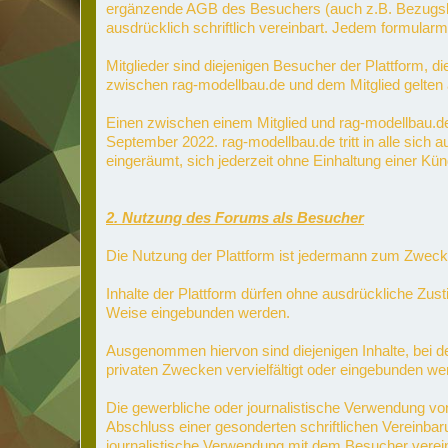
ergänzende AGB des Besuchers (auch z.B. Bezugsbed
ausdrücklich schriftlich vereinbart. Jedem formul
Mitglieder sind diejenigen Besucher der Plattform, d
zwischen rag-modellbau.de und dem Mitglied gelten 
Einen zwischen einem Mitglied und rag-modellbau.
September 2022. rag-modellbau.de tritt in alle si
eingeräumt, sich jederzeit ohne Einhaltung einer K
2. Nutzung des Forums als Besucher
Die Nutzung der Plattform ist jedermann zum Zweck 
Inhalte der Plattform dürfen ohne ausdrückliche Zust
Weise eingebunden werden.
Ausgenommen hiervon sind diejenigen Inhalte, bei den
privaten Zwecken vervielfältigt oder eingebunden we
Die gewerbliche oder journalistische Verwendung von
Abschluss einer gesonderten schriftlichen Vereinba
journalistische Verwendung mit dem Besucher verei