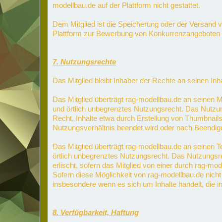
modellbau.de auf der Plattform nicht gestattet.
Dem Mitglied ist die Speicherung oder der Versand vo
Plattform zur Bewerbung von Konkurrenzangeboten 
7. Nutzungsrechte
Das Mitglied bleibt Inhaber der Rechte an seinen Inha
Das Mitglied überträgt rag-modellbau.de an seinen Med
und örtlich unbegrenztes Nutzungsrecht. Das Nutzun
Recht, Inhalte etwa durch Erstellung von Thumbnails 
Nutzungsverhältnis beendet wird oder nach Beendigu
Das Mitglied überträgt rag-modellbau.de an seinen Tex
örtlich unbegrenztes Nutzungsrecht. Das Nutzungsre
erlischt, sofern das Mitglied von einer durch rag-mo
Sofern diese Möglichkeit von rag-modellbau.de nicht 
insbesondere wenn es sich um Inhalte handelt, die 
8. Verfügbarkeit, Haftung