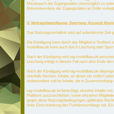
Missbrauch der Zugangsdaten unverzüglich zu unterr
Bekanntwerdens der Zugangsdaten an Dritte vorliegt
5. Vertragsbeendigung, Sperrung, Account lösc
Das Nutzungsverhältnis wird auf unbestimmte Zeit g
Die Kündigung kann durch das Mitglied in Textform 
modellbau.de kann auch durch Löschung oder Sperru
Nach der Kündigung wird rag-modellbau.de personenb
Löschung erfolgt in diesem Fall nach dem Ende der 
Nach der Kündigung wird rag-modellbau.de diejenigen
ebenfalls löschen. Inhalte, an denen ein zeitlich un
insbesondere solche Inhalte, die in Zusammenhang mi
rag-modellbau.de ist berechtigt, einzelne Inhalte vo
Plattform auszuschließen, sowie einzelnen Mitglied
gegen diese Nutzungsbedingungen, geltendes Recht, R
einer Einschränkung des Funktionsumfangs hat. Ein A