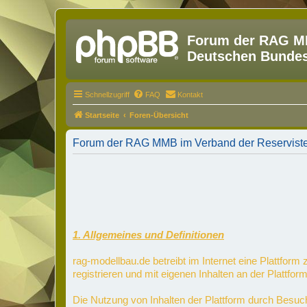
Forum der RAG MM
Deutschen Bundesw
Schnellzugriff
FAQ
Kontakt
Startseite
Foren-Übersicht
Forum der RAG MMB im Verband der Reserviste
1. Allgemeines und Definitionen
rag-modellbau.de betreibt im Internet eine Plattfor
registrieren und mit eigenen Inhalten an der Plattform
Die Nutzung von Inhalten der Plattform durch Besuc