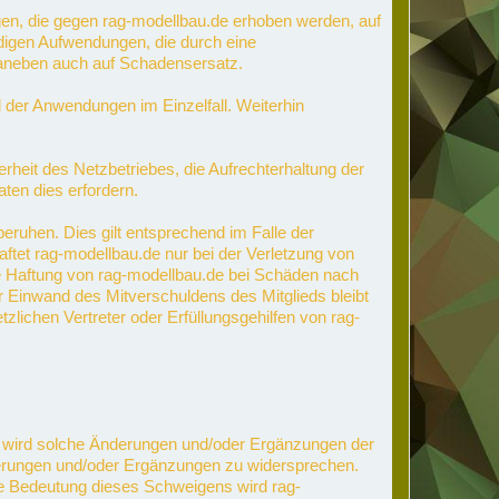
gen, die gegen rag-modellbau.de erhoben werden, auf
endigen Aufwendungen, die durch eine
 daneben auch auf Schadensersatz.
d der Anwendungen im Einzelfall. Weiterhin
heit des Netzbetriebes, die Aufrechterhaltung der
ten dies erfordern.
beruhen. Dies gilt entsprechend im Falle der
aftet rag-modellbau.de nur bei der Verletzung von
ine Haftung von rag-modellbau.de bei Schäden nach
Einwand des Mitverschuldens des Mitglieds bleibt
ichen Vertreter oder Erfüllungsgehilfen von rag-
de wird solche Änderungen und/oder Ergänzungen der
derungen und/oder Ergänzungen zu widersprechen.
die Bedeutung dieses Schweigens wird rag-