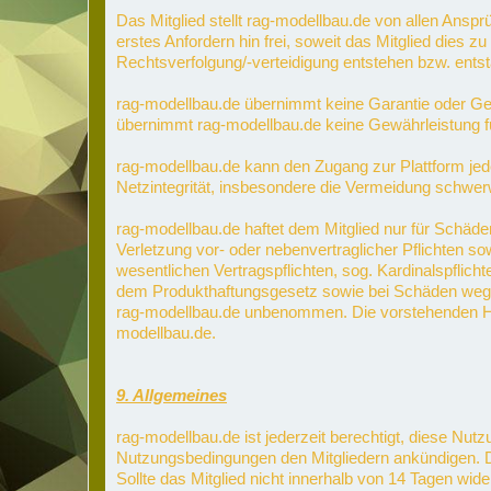
Das Mitglied stellt rag-modellbau.de von allen Ans
erstes Anfordern hin frei, soweit das Mitglied dies 
Rechtsverfolgung/-verteidigung entstehen bzw. ents
rag-modellbau.de übernimmt keine Garantie oder Gewä
übernimmt rag-modellbau.de keine Gewährleistung für 
rag-modellbau.de kann den Zugang zur Plattform jede
Netzintegrität, insbesondere die Vermeidung schwer
rag-modellbau.de haftet dem Mitglied nur für Schäden
Verletzung vor- oder nebenvertraglicher Pflichten so
wesentlichen Vertragspflichten, sog. Kardinalspflic
dem Produkthaftungsgesetz sowie bei Schäden wegen
rag-modellbau.de unbenommen. Die vorstehenden Haft
modellbau.de.
9. Allgemeines
rag-modellbau.de ist jederzeit berechtigt, diese N
Nutzungsbedingungen den Mitgliedern ankündigen. D
Sollte das Mitglied nicht innerhalb von 14 Tagen w