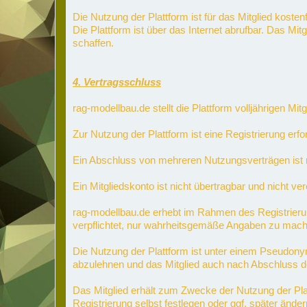
Die Nutzung der Plattform ist für das Mitglied kostenf
Die Plattform ist über das Internet abrufbar. Das Mi
schaffen.
4. Vertragsschluss
rag-modellbau.de stellt die Plattform volljährigen M
Zur Nutzung der Plattform ist eine Registrierung er
Ein Abschluss von mehreren Nutzungsverträgen ist n
Ein Mitgliedskonto ist nicht übertragbar und nicht ver
rag-modellbau.de erhebt im Rahmen des Registrier
verpflichtet, nur wahrheitsgemäße Angaben zu mache
Die Nutzung der Plattform ist unter einem Pseudon
abzulehnen und das Mitglied auch nach Abschluss d
Das Mitglied erhält zum Zwecke der Nutzung der Pl
Registrierung selbst festlegen oder ggf. später ände