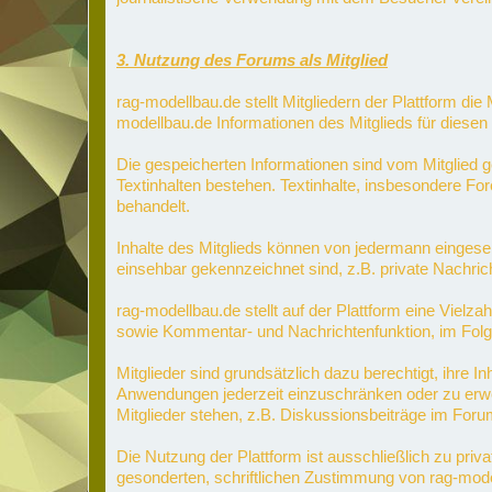
3. Nutzung des Forums als Mitglied
rag-modellbau.de stellt Mitgliedern der Plattform die 
modellbau.de Informationen des Mitglieds für diesen 
Die gespeicherten Informationen sind vom Mitglied ge
Textinhalten bestehen. Textinhalte, insbesondere For
behandelt.
Inhalte des Mitglieds können von jedermann eingeseh
einsehbar gekennzeichnet sind, z.B. private Nachric
rag-modellbau.de stellt auf der Plattform eine Vielza
sowie Kommentar- und Nachrichtenfunktion, im Folge
Mitglieder sind grundsätzlich dazu berechtigt, ihre I
Anwendungen jederzeit einzuschränken oder zu erwei
Mitglieder stehen, z.B. Diskussionsbeiträge im Foru
Die Nutzung der Plattform ist ausschließlich zu pri
gesonderten, schriftlichen Zustimmung von rag-mode