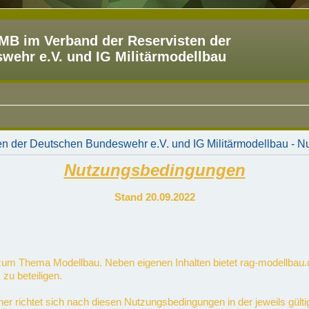
B im Verband der Reservisten der
ehr e.V. und IG Militärmodellbau
n der Deutschen Bundeswehr e.V. und IG Militärmodellbau - 
Nutzungsbedingungen
Stand 20.09.2022
m zum Thema Modellbau. Neben eigenen Inhalten bietet rag-modellbau.
 zu beteiligen.
her richtet sich nach diesen Nutzungsbedingungen in der jeweils gü