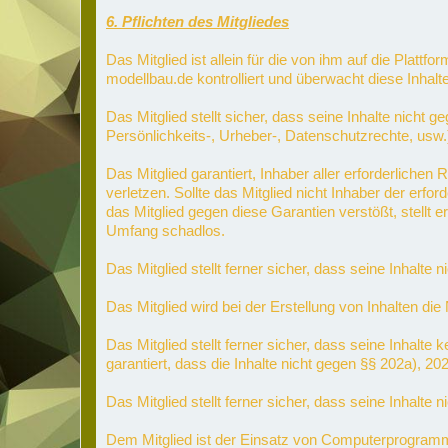
6. Pflichten des Mitgliedes
Das Mitglied ist allein für die von ihm auf die Plattf
modellbau.de kontrolliert und überwacht diese Inhalt
Das Mitglied stellt sicher, dass seine Inhalte nicht
Persönlichkeits-, Urheber-, Datenschutzrechte, usw.
Das Mitglied garantiert, Inhaber aller erforderlich
verletzen. Sollte das Mitglied nicht Inhaber der erfo
das Mitglied gegen diese Garantien verstößt, stellt 
Umfang schadlos.
Das Mitglied stellt ferner sicher, dass seine Inhalte 
Das Mitglied wird bei der Erstellung von Inhalten die
Das Mitglied stellt ferner sicher, dass seine Inha
garantiert, dass die Inhalte nicht gegen §§ 202a), 2
Das Mitglied stellt ferner sicher, dass seine Inhalte
Dem Mitglied ist der Einsatz von Computerprogram