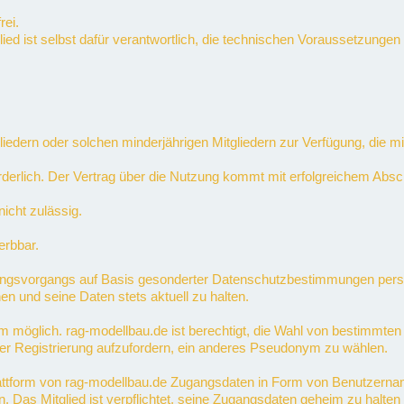
rei.
tglied ist selbst dafür verantwortlich, die technischen Voraussetzung
itgliedern oder solchen minderjährigen Mitgliedern zur Verfügung, die
forderlich. Der Vertrag über die Nutzung kommt mit erfolgreichem Ab
icht zulässig.
erbbar.
ungsvorgangs auf Basis gesonderter Datenschutzbestimmungen perso
n und seine Daten stets aktuell zu halten.
ym möglich. rag-modellbau.de ist berechtigt, die Wahl von bestim
er Registrierung aufzufordern, ein anderes Pseudonym zu wählen.
attform von rag-modellbau.de Zugangsdaten in Form von Benutzerna
rn. Das Mitglied ist verpflichtet, seine Zugangsdaten geheim zu halte