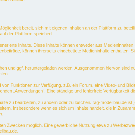
Möglichkeit bereit, sich mit eigenen Inhalten an der Plattform zu betei
auf der Plattform speichert.
nerierte Inhalte. Diese Inhalte können entweder aus Medieninhalten (
enbeiträge, können ihrerseits eingebettete Medieninhalte enthalten. 
en und ggf. heruntergeladen werden. Ausgenommen hiervon sind nur sol
hten.
hl von Funktionen zur Verfügung, z.B. ein Forum, eine Video- und Bild
nden „Anwendungen“. Eine ständige und fehlerfreie Verfügbarkeit di
nhalte zu bearbeiten, zu ändern oder zu löschen. rag-modellbau.de ist 
tern, insbesondere wenn es sich um Inhalte handelt, die in Zusamm
m.
vaten Zwecken möglich. Eine gewerbliche Nutzung etwa zu Werbezwecke
llbau.de.