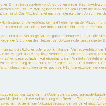
prüchen Dritter, insbesondere von Ansprüchen wegen Rechtsverletzun
zu vertreten hat. Die Freistellung beinhaltet auch den Ersatz der notw
tanden sind. Das Mitglied haftet nach den gesetzlichen Vorschriften
hrleistung für die Verfügbarkeit und Fehlerfreiheit der Plattform un
die korrekte Darstellung der Inhalte auf der Plattform im Einzelfall.
rzeit und ohne vorherige Ankündigung beschränken, sofern die Sicher
wiegender Störungen des Netzes, der Software oder gespeicherter Da
, die auf vorsätzlichen oder grob fahrlässigen Vertragsverletzungen 
wie bei Mangel- und Mangelfolgeschäden. Für leichte Fahrlässigkeit h
hten, soweit diese Schäden vorhersehbar waren. Weiterhin besteht e
 der Verletzung des Lebens, des Körpers oder der Gesundheit. Der 
ungsbeschränkungen gelten auch bei Pflichtverletzungen der gesetzl
utzungsbedingungen zu ändern und/oder zu ergänzen. rag-modellbau.
as Mitglied hat ab der Ankündigung das Recht, in Textform den Än
idersprechen, so gelten die Nutzungsbedingungen als genehmigt. Auf 