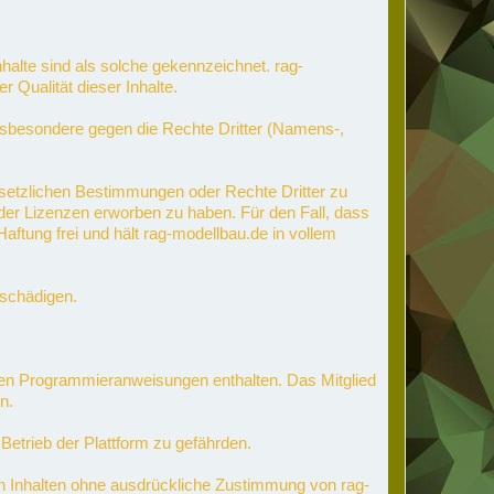
 Inhalte sind als solche gekennzeichnet. rag-
 Qualität dieser Inhalte.
 insbesondere gegen die Rechte Dritter (Namens-,
gesetzlichen Bestimmungen oder Rechte Dritter zu
n oder Lizenzen erworben zu haben. Für den Fall, dass
aftung frei und hält rag-modellbau.de in vollem
e schädigen.
nden Programmieranweisungen enthalten. Das Mitglied
n.
 Betrieb der Plattform zu gefährden.
 Inhalten ohne ausdrückliche Zustimmung von rag-