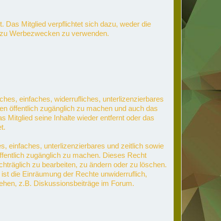
 Das Mitglied verpflichtet sich dazu, weder die
nd zu Werbezwecken zu verwenden.
ches, einfaches, widerrufliches, unterlizenzierbares
ten öffentlich zugänglich zu machen und auch das
 Mitglied seine Inhalte wieder entfernt oder das
t.
s, einfaches, unterlizenzierbares und zeitlich sowie
öffentlich zugänglich zu machen. Dieses Recht
achträglich zu bearbeiten, zu ändern oder zu löschen.
 ist die Einräumung der Rechte unwiderruflich,
tehen, z.B. Diskussionsbeiträge im Forum.