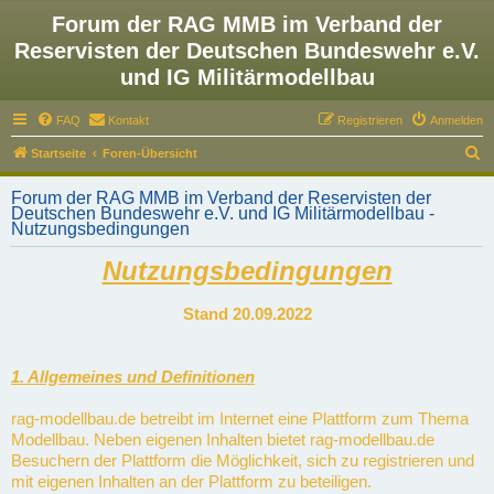
Forum der RAG MMB im Verband der
Reservisten der Deutschen Bundeswehr e.V.
und IG Militärmodellbau
FAQ
Kontakt
Registrieren
Anmelden
S
Startseite
Foren-Übersicht
u
Forum der RAG MMB im Verband der Reservisten der
c
Deutschen Bundeswehr e.V. und IG Militärmodellbau -
Nutzungsbedingungen
h
e
Nutzungsbedingungen
Stand 20.09.2022
1. Allgemeines und Definitionen
rag-modellbau.de betreibt im Internet eine Plattform zum Thema
Modellbau. Neben eigenen Inhalten bietet rag-modellbau.de
Besuchern der Plattform die Möglichkeit, sich zu registrieren und
mit eigenen Inhalten an der Plattform zu beteiligen.