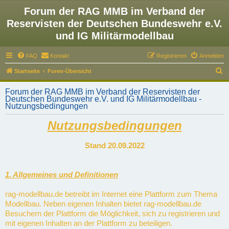
Forum der RAG MMB im Verband der
Reservisten der Deutschen Bundeswehr e.V.
und IG Militärmodellbau
FAQ
Kontakt
Registrieren
Anmelden
S
Startseite
Foren-Übersicht
u
Forum der RAG MMB im Verband der Reservisten der
c
Deutschen Bundeswehr e.V. und IG Militärmodellbau -
Nutzungsbedingungen
h
e
Nutzungsbedingungen
Stand 20.09.2022
1. Allgemeines und Definitionen
rag-modellbau.de betreibt im Internet eine Plattform zum Thema
Modellbau. Neben eigenen Inhalten bietet rag-modellbau.de
Besuchern der Plattform die Möglichkeit, sich zu registrieren und
mit eigenen Inhalten an der Plattform zu beteiligen.