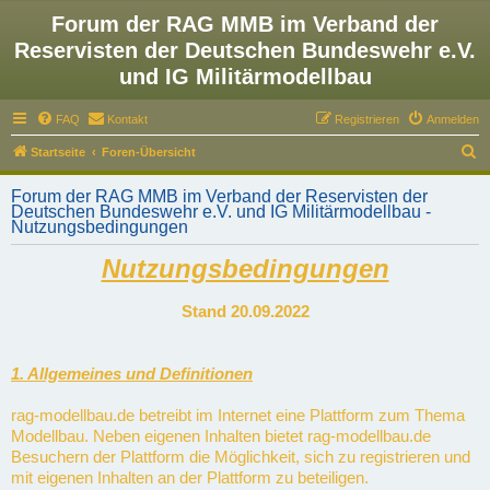
Forum der RAG MMB im Verband der
Reservisten der Deutschen Bundeswehr e.V.
und IG Militärmodellbau
FAQ
Kontakt
Registrieren
Anmelden
S
Startseite
Foren-Übersicht
u
Forum der RAG MMB im Verband der Reservisten der
c
Deutschen Bundeswehr e.V. und IG Militärmodellbau -
Nutzungsbedingungen
h
e
Nutzungsbedingungen
Stand 20.09.2022
1. Allgemeines und Definitionen
rag-modellbau.de betreibt im Internet eine Plattform zum Thema
Modellbau. Neben eigenen Inhalten bietet rag-modellbau.de
Besuchern der Plattform die Möglichkeit, sich zu registrieren und
mit eigenen Inhalten an der Plattform zu beteiligen.