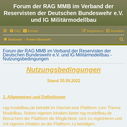
Forum der RAG MMB im Verband der
Reservisten der Deutschen Bundeswehr e.V.
und IG Militärmodellbau
FAQ
Kontakt
Registrieren
Anmelden
S
Startseite
Foren-Übersicht
u
Forum der RAG MMB im Verband der Reservisten der
c
Deutschen Bundeswehr e.V. und IG Militärmodellbau -
Nutzungsbedingungen
h
e
Nutzungsbedingungen
Stand 20.09.2022
1. Allgemeines und Definitionen
rag-modellbau.de betreibt im Internet eine Plattform zum Thema
Modellbau. Neben eigenen Inhalten bietet rag-modellbau.de
Besuchern der Plattform die Möglichkeit, sich zu registrieren und
mit eigenen Inhalten an der Plattform zu beteiligen.