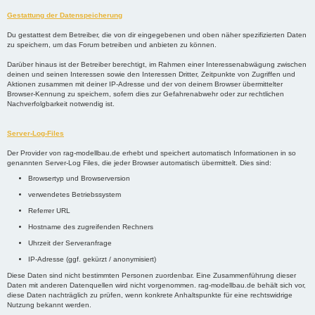
Gestattung der Datenspeicherung
Du gestattest dem Betreiber, die von dir eingegebenen und oben näher spezifizierten Daten
zu speichern, um das Forum betreiben und anbieten zu können.
Darüber hinaus ist der Betreiber berechtigt, im Rahmen einer Interessenabwägung zwischen
deinen und seinen Interessen sowie den Interessen Dritter, Zeitpunkte von Zugriffen und
Aktionen zusammen mit deiner IP-Adresse und der von deinem Browser übermittelter
Browser-Kennung zu speichern, sofern dies zur Gefahrenabwehr oder zur rechtlichen
Nachverfolgbarkeit notwendig ist.
Server-Log-Files
Der Provider von rag-modellbau.de erhebt und speichert automatisch Informationen in so
genannten Server-Log Files, die jeder Browser automatisch übermittelt. Dies sind:
Browsertyp und Browserversion
verwendetes Betriebssystem
Referrer URL
Hostname des zugreifenden Rechners
Uhrzeit der Serveranfrage
IP-Adresse (ggf. gekürzt / anonymisiert)
Diese Daten sind nicht bestimmten Personen zuordenbar. Eine Zusammenführung dieser
Daten mit anderen Datenquellen wird nicht vorgenommen. rag-modellbau.de behält sich vor,
diese Daten nachträglich zu prüfen, wenn konkrete Anhaltspunkte für eine rechtswidrige
Nutzung bekannt werden.