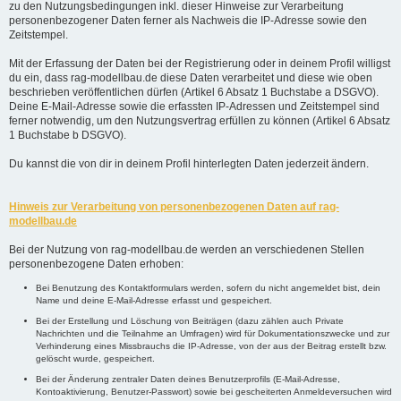
zu den Nutzungsbedingungen inkl. dieser Hinweise zur Verarbeitung
personenbezogener Daten ferner als Nachweis die IP-Adresse sowie den
Zeitstempel.
Mit der Erfassung der Daten bei der Registrierung oder in deinem Profil willigst
du ein, dass rag-modellbau.de diese Daten verarbeitet und diese wie oben
beschrieben veröffentlichen dürfen (Artikel 6 Absatz 1 Buchstabe a DSGVO).
Deine E-Mail-Adresse sowie die erfassten IP-Adressen und Zeitstempel sind
ferner notwendig, um den Nutzungsvertrag erfüllen zu können (Artikel 6 Absatz
1 Buchstabe b DSGVO).
Du kannst die von dir in deinem Profil hinterlegten Daten jederzeit ändern.
Hinweis zur Verarbeitung von personenbezogenen Daten auf rag-
modellbau.de
Bei der Nutzung von rag-modellbau.de werden an verschiedenen Stellen
personenbezogene Daten erhoben:
Bei Benutzung des Kontaktformulars werden, sofern du nicht angemeldet bist, dein
Name und deine E-Mail-Adresse erfasst und gespeichert.
Bei der Erstellung und Löschung von Beiträgen (dazu zählen auch Private
Nachrichten und die Teilnahme an Umfragen) wird für Dokumentationszwecke und zur
Verhinderung eines Missbrauchs die IP-Adresse, von der aus der Beitrag erstellt bzw.
gelöscht wurde, gespeichert.
Bei der Änderung zentraler Daten deines Benutzerprofils (E-Mail-Adresse,
Kontoaktivierung, Benutzer-Passwort) sowie bei gescheiterten Anmeldeversuchen wird