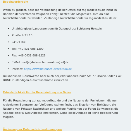
Beschwerderecht
Wenn du glaubst, dass die Verarbeitung deiner Daten auf rag-modellbau.de nicht im
Rahmen der rechtlichen Vorgaben erfolgt, besteht die Möglichkeit, dich an eine
Aufsichtsbehörde zu wenden. Zuständige Aufsichtsbehörde für rag-modellbau.de ist:
Unabhängiges Landeszentrum für Datenschutz Schleswig-Holstein
Postfach 71 16
24171 Kiel
Tel.: +49 431 988-1200
Fax: +49 0431 988-1223
E-Mail: mail{at}datenschutzzentrum{dot}de
Internet:
https://www.datenschutzzentrum.de
Du kannst die Beschwerde aber auch bei jeder anderen nach Art. 77 DSGVO oder § 40
BDSG zuständigen Aufsichtsbehörde einreichen.
Erforderlichkeit für die Bereitstellung von Daten
Für die Registrierung auf rag-modellbau.de und die Nutzung der Funktionen, die nur
registrierten Benutzern zur Verfügung stehen (insb. das Erstellen von Beiträgen, die
Nutzung von Privaten Nachrichten und weitere Funktionen der Foren-Software) ist die
Angabe einer E-Mail-Adresse erforderlich. Ohne diese Angabe ist keine Registrierung
möglich.
Änderung der Datenschutzbestimmungen