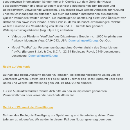
pseudonymen Informationen können ferner in Cookies auf dem Gerät der Nutzer
gespeichert werden und unter anderem technische Informationen zum Browser und
Betriebssystem, verweisende Webseiten, Besuchszeit sowie weitere Angaben zur Nutzung
unseres Onlineangebotes enthalten, als auch mit solchen Informationen aus anderen
Quellen verbunden werden können. Die nachfolgende Darstellung bietet eine Übersicht von
Drittanbietern sowie ihrer Inhalte, nebst Links zu deren Datenschutzerklärungen, welche
weitere Hinweise zur Verarbeitung von Daten und, z.T. bereits hier genannt,
Widerspruchsmöglichkeiten (sog. Opt-Out) enthalten:
Videos der Plattform “YouTube” des Drittanbieters Google Inc., 1600 Amphitheatre
Parkway, Mountain View, CA 94043, USA.
Datenschutzerklärung
, Opt-Out.
Modul "PayPal" zur Forenunterstützung ohne Gewinnabsicht des Drittanbieters
PayPal (Europe) S.à.r.l. & Cie. S.C.A., 22-24 Boulevard Royal, 2449 Luxembourg,
Luxemburg,
Datenschutzerklärung
Recht auf Auskunft
Du hast das Recht, Auskunft darüber zu erhalten, ob personenbezogene Daten von dir
verarbeitet werden. Sofern dies der Fall ist, hast du ferner das Recht, Auskunft über diese
Daten und weitere Informationen gem. Art. 15 DSGVO zu erhalten.
Für ein Auskunftsersuchen wende dich bitte an den im Impressum genannten
Verantwortlichen oder verwende das Kontaktformular.
Recht auf Widerruf der Einwilligung
Du hast das Recht, die Einwilligung zur Speicherung und Verarbeitung deiner Daten
jederzeit zu widerrufen. Wir werden in diesem Fall den Nutzungsvertrag beenden.