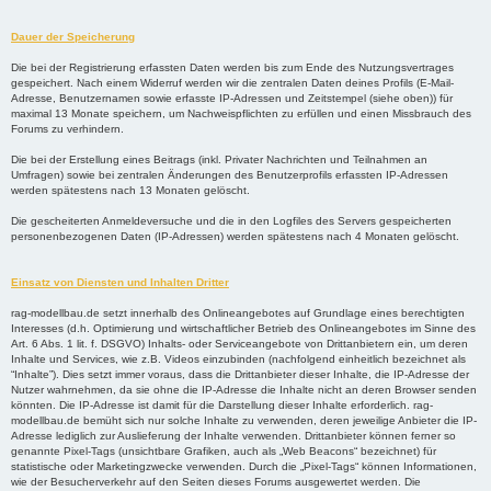
Dauer der Speicherung
Die bei der Registrierung erfassten Daten werden bis zum Ende des Nutzungsvertrages
gespeichert. Nach einem Widerruf werden wir die zentralen Daten deines Profils (E-Mail-
Adresse, Benutzernamen sowie erfasste IP-Adressen und Zeitstempel (siehe oben)) für
maximal 13 Monate speichern, um Nachweispflichten zu erfüllen und einen Missbrauch des
Forums zu verhindern.
Die bei der Erstellung eines Beitrags (inkl. Privater Nachrichten und Teilnahmen an
Umfragen) sowie bei zentralen Änderungen des Benutzerprofils erfassten IP-Adressen
werden spätestens nach 13 Monaten gelöscht.
Die gescheiterten Anmeldeversuche und die in den Logfiles des Servers gespeicherten
personenbezogenen Daten (IP-Adressen) werden spätestens nach 4 Monaten gelöscht.
Einsatz von Diensten und Inhalten Dritter
rag-modellbau.de setzt innerhalb des Onlineangebotes auf Grundlage eines berechtigten
Interesses (d.h. Optimierung und wirtschaftlicher Betrieb des Onlineangebotes im Sinne des
Art. 6 Abs. 1 lit. f. DSGVO) Inhalts- oder Serviceangebote von Drittanbietern ein, um deren
Inhalte und Services, wie z.B. Videos einzubinden (nachfolgend einheitlich bezeichnet als
“Inhalte”). Dies setzt immer voraus, dass die Drittanbieter dieser Inhalte, die IP-Adresse der
Nutzer wahrnehmen, da sie ohne die IP-Adresse die Inhalte nicht an deren Browser senden
könnten. Die IP-Adresse ist damit für die Darstellung dieser Inhalte erforderlich. rag-
modellbau.de bemüht sich nur solche Inhalte zu verwenden, deren jeweilige Anbieter die IP-
Adresse lediglich zur Auslieferung der Inhalte verwenden. Drittanbieter können ferner so
genannte Pixel-Tags (unsichtbare Grafiken, auch als „Web Beacons“ bezeichnet) für
statistische oder Marketingzwecke verwenden. Durch die „Pixel-Tags“ können Informationen,
wie der Besucherverkehr auf den Seiten dieses Forums ausgewertet werden. Die