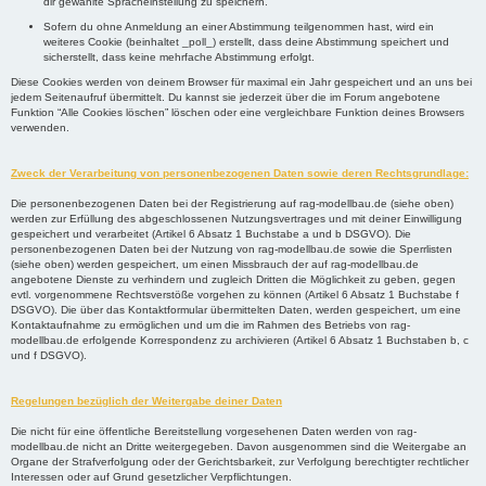
dir gewählte Spracheinstellung zu speichern.
Sofern du ohne Anmeldung an einer Abstimmung teilgenommen hast, wird ein
weiteres Cookie (beinhaltet _poll_) erstellt, dass deine Abstimmung speichert und
sicherstellt, dass keine mehrfache Abstimmung erfolgt.
Diese Cookies werden von deinem Browser für maximal ein Jahr gespeichert und an uns bei
jedem Seitenaufruf übermittelt. Du kannst sie jederzeit über die im Forum angebotene
Funktion “Alle Cookies löschen” löschen oder eine vergleichbare Funktion deines Browsers
verwenden.
Zweck der Verarbeitung von personenbezogenen Daten sowie deren Rechtsgrundlage:
Die personenbezogenen Daten bei der Registrierung auf rag-modellbau.de (siehe oben)
werden zur Erfüllung des abgeschlossenen Nutzungsvertrages und mit deiner Einwilligung
gespeichert und verarbeitet (Artikel 6 Absatz 1 Buchstabe a und b DSGVO). Die
personenbezogenen Daten bei der Nutzung von rag-modellbau.de sowie die Sperrlisten
(siehe oben) werden gespeichert, um einen Missbrauch der auf rag-modellbau.de
angebotene Dienste zu verhindern und zugleich Dritten die Möglichkeit zu geben, gegen
evtl. vorgenommene Rechtsverstöße vorgehen zu können (Artikel 6 Absatz 1 Buchstabe f
DSGVO). Die über das Kontaktformular übermittelten Daten, werden gespeichert, um eine
Kontaktaufnahme zu ermöglichen und um die im Rahmen des Betriebs von rag-
modellbau.de erfolgende Korrespondenz zu archivieren (Artikel 6 Absatz 1 Buchstaben b, c
und f DSGVO).
Regelungen bezüglich der Weitergabe deiner Daten
Die nicht für eine öffentliche Bereitstellung vorgesehenen Daten werden von rag-
modellbau.de nicht an Dritte weitergegeben. Davon ausgenommen sind die Weitergabe an
Organe der Strafverfolgung oder der Gerichtsbarkeit, zur Verfolgung berechtigter rechtlicher
Interessen oder auf Grund gesetzlicher Verpflichtungen.