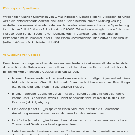
Führung von Sperrlisten
Wir behalten uns vor, Sperrlisten von E-Mail-Adressen, Domains oder IP-Adressen zu führen,
wenn die entsprechende Adresse als Basis für eine missbräuchliche Nutzung von rag-
modellbau.de verwendet wurden oder ein Hausverbot erteilt wurde. Basis der Speicherung
ist auch hier Artikel 6 Absatz 1 Buchstabe f DSGVO. Wir weisen vorsorglich darauf hin, dass
insbesondere bei der Sperrung von Domains oder IP-Adressen eine Information der
Betroffenen meist unmöglich oder nur mit einem unverhältnismäßigen Aufwand möglich ist
(Artikel 14 Absatz 5 Buchstabe b DSGVO).
Verwendung von Cookies
Beim Besuch von rag-modellbau.de werden verschiedene Cookies erstellt, die sicherstellen,
dass du über alle Seiten von rag-modellbau.de ein konsistentes Benutzererlebnis hast. Im
Einzelnen können folgende Cookies angelegt werden:
In einem Cookie (endet auf _sid) wird eine eindeutige, zufällige ID gespeichert. Diese
bildet eine Klammer über alle Seitenaufrufe und stellt sicher, dass deine Einstellungen
etc. beim Aufruf einer neuen Seite erhalten bleiben.
In einem weiteren Cookie (endet auf _u) wird - sofern du angemeldet bist - deine
interne User-ID abgelegt. Wenn du nicht angemeldet bist, ist hier die ID des Gast-
Benuters (i.d.R. 1) abgelegt.
Ein Cookie (endet auf _k) speichert einen Schlüssel, der für die automatische
Anmeldung verwendet wird, sofern du diese Funktion aktiviert hast.
Ein Cookie (endet auf _track) kann benutzt werden, um zu speichern, welche Foren,
Themen und Beiträge du bereits gelesen hast.
Unter bestimmten Umständen wird ein Cookie (endet auf _lang) erstellt, um eine von