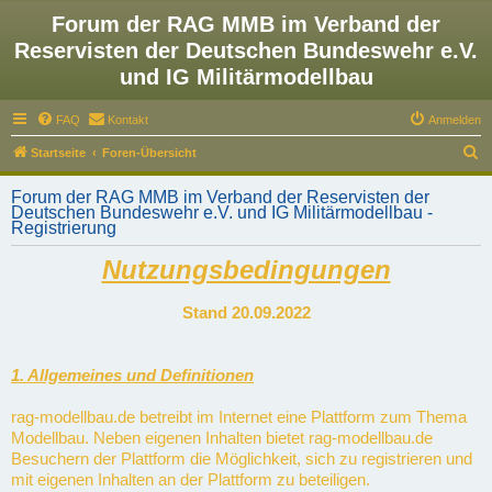
Forum der RAG MMB im Verband der
Reservisten der Deutschen Bundeswehr e.V.
und IG Militärmodellbau
FAQ
Kontakt
Anmelden
S
Startseite
Foren-Übersicht
u
Forum der RAG MMB im Verband der Reservisten der
c
Deutschen Bundeswehr e.V. und IG Militärmodellbau -
Registrierung
h
e
Nutzungsbedingungen
Stand 20.09.2022
1. Allgemeines und Definitionen
rag-modellbau.de betreibt im Internet eine Plattform zum Thema
Modellbau. Neben eigenen Inhalten bietet rag-modellbau.de
Besuchern der Plattform die Möglichkeit, sich zu registrieren und
mit eigenen Inhalten an der Plattform zu beteiligen.