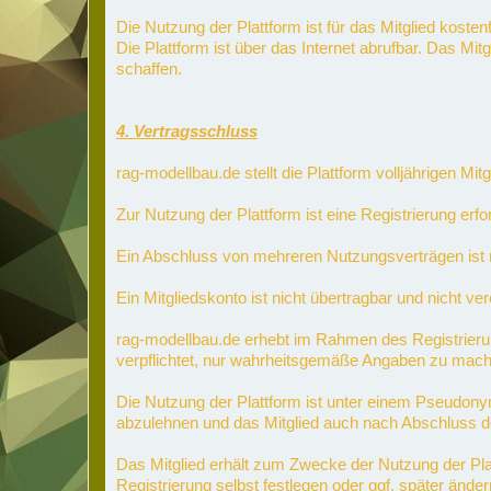
Die Nutzung der Plattform ist für das Mitglied kostenf
Die Plattform ist über das Internet abrufbar. Das Mi
schaffen.
4. Vertragsschluss
rag-modellbau.de stellt die Plattform volljährigen M
Zur Nutzung der Plattform ist eine Registrierung er
Ein Abschluss von mehreren Nutzungsverträgen ist n
Ein Mitgliedskonto ist nicht übertragbar und nicht ver
rag-modellbau.de erhebt im Rahmen des Registrier
verpflichtet, nur wahrheitsgemäße Angaben zu mache
Die Nutzung der Plattform ist unter einem Pseudon
abzulehnen und das Mitglied auch nach Abschluss d
Das Mitglied erhält zum Zwecke der Nutzung der Pl
Registrierung selbst festlegen oder ggf. später ände