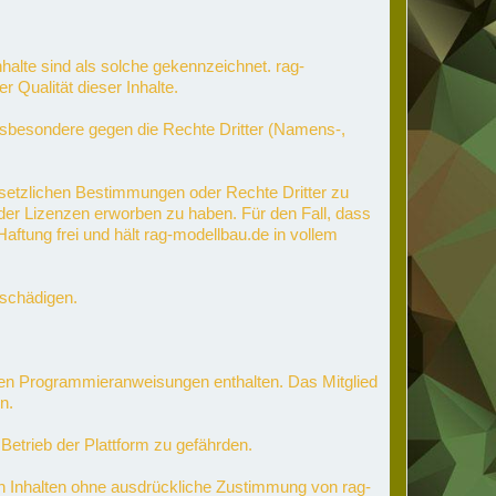
 Inhalte sind als solche gekennzeichnet. rag-
 Qualität dieser Inhalte.
 insbesondere gegen die Rechte Dritter (Namens-,
gesetzlichen Bestimmungen oder Rechte Dritter zu
n oder Lizenzen erworben zu haben. Für den Fall, dass
aftung frei und hält rag-modellbau.de in vollem
e schädigen.
nden Programmieranweisungen enthalten. Das Mitglied
n.
 Betrieb der Plattform zu gefährden.
 Inhalten ohne ausdrückliche Zustimmung von rag-