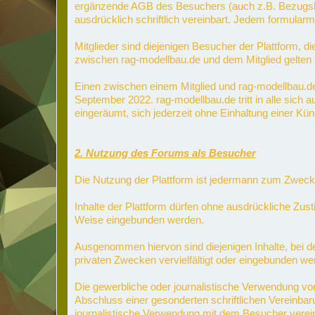
ergänzende AGB des Besuchers (auch z.B. Bezugsbed
ausdrücklich schriftlich vereinbart. Jedem formul
Mitglieder sind diejenigen Besucher der Plattform, d
zwischen rag-modellbau.de und dem Mitglied gelten 
Einen zwischen einem Mitglied und rag-modellbau.
September 2022. rag-modellbau.de tritt in alle si
eingeräumt, sich jederzeit ohne Einhaltung einer K
2. Nutzung des Forums als Besucher
Die Nutzung der Plattform ist jedermann zum Zweck 
Inhalte der Plattform dürfen ohne ausdrückliche Zust
Weise eingebunden werden.
Ausgenommen hiervon sind diejenigen Inhalte, bei den
privaten Zwecken vervielfältigt oder eingebunden we
Die gewerbliche oder journalistische Verwendung von
Abschluss einer gesonderten schriftlichen Vereinba
journalistische Verwendung mit dem Besucher verei