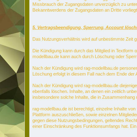
Missbrauch der Zugangsdaten unverzüglich zu unterr
Bekanntwerdens der Zugangsdaten an Dritte vorliegt
5. Vertragsbeendigung, Sperrung, Account lösc
Das Nutzungsverhältnis wird auf unbestimmte Zeit g
Die Kündigung kann durch das Mitglied in Textform 
modellbau.de kann auch durch Löschung oder Sperru
Nach der Kündigung wird rag-modellbau.de personenb
Löschung erfolgt in diesem Fall nach dem Ende der 
Nach der Kündigung wird rag-modellbau.de diejenigen
ebenfalls löschen. Inhalte, an denen ein zeitlich un
insbesondere solche Inhalte, die in Zusammenhang mi
rag-modellbau.de ist berechtigt, einzelne Inhalte vo
Plattform auszuschließen, sowie einzelnen Mitglied
gegen diese Nutzungsbedingungen, geltendes Recht, R
einer Einschränkung des Funktionsumfangs hat. Ein A