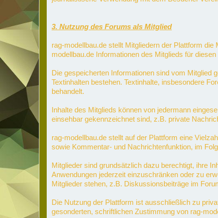
3. Nutzung des Forums als Mitglied
rag-modellbau.de stellt Mitgliedern der Plattform die 
modellbau.de Informationen des Mitglieds für diesen 
Die gespeicherten Informationen sind vom Mitglied ge
Textinhalten bestehen. Textinhalte, insbesondere For
behandelt.
Inhalte des Mitglieds können von jedermann eingeseh
einsehbar gekennzeichnet sind, z.B. private Nachric
rag-modellbau.de stellt auf der Plattform eine Vielza
sowie Kommentar- und Nachrichtenfunktion, im Folge
Mitglieder sind grundsätzlich dazu berechtigt, ihre I
Anwendungen jederzeit einzuschränken oder zu erwei
Mitglieder stehen, z.B. Diskussionsbeiträge im Foru
Die Nutzung der Plattform ist ausschließlich zu pri
gesonderten, schriftlichen Zustimmung von rag-mode