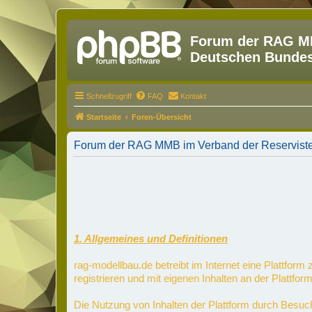
Forum der RAG MM
Deutschen Bundesw
Schnellzugriff
FAQ
Kontakt
Startseite
Foren-Übersicht
Forum der RAG MMB im Verband der Reservisten
1. Allgemeines und Definitionen
rag-modellbau.de betreibt im Internet eine Plattfor
registrieren und mit eigenen Inhalten an der Plattform
Die Nutzung von Inhalten der Plattform durch Besuc