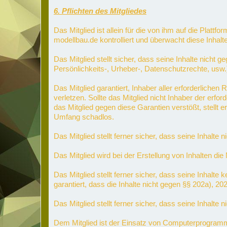
6. Pflichten des Mitgliedes
Das Mitglied ist allein für die von ihm auf die Plattf
modellbau.de kontrolliert und überwacht diese Inhalt
Das Mitglied stellt sicher, dass seine Inhalte nicht
Persönlichkeits-, Urheber-, Datenschutzrechte, usw.
Das Mitglied garantiert, Inhaber aller erforderlich
verletzen. Sollte das Mitglied nicht Inhaber der erfo
das Mitglied gegen diese Garantien verstößt, stellt 
Umfang schadlos.
Das Mitglied stellt ferner sicher, dass seine Inhalte 
Das Mitglied wird bei der Erstellung von Inhalten die
Das Mitglied stellt ferner sicher, dass seine Inha
garantiert, dass die Inhalte nicht gegen §§ 202a), 2
Das Mitglied stellt ferner sicher, dass seine Inhalte
Dem Mitglied ist der Einsatz von Computerprogram