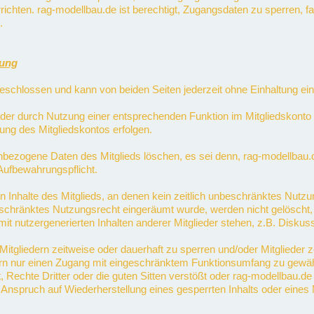
ichten. rag-modellbau.de ist berechtigt, Zugangsdaten zu sperren, f
.
hung
eschlossen und kann von beiden Seiten jederzeit ohne Einhaltung ein
oder durch Nutzung einer entsprechenden Funktion im Mitgliedskonto 
ng des Mitgliedskontos erfolgen.
ezogene Daten des Mitglieds löschen, es sei denn, rag-modellbau.de 
Aufbewahrungspflicht.
 Inhalte des Mitglieds, an denen kein zeitlich unbeschränktes Nutzu
beschränktes Nutzungsrecht eingeräumt wurde, werden nicht gelöscht, 
t nutzergenerierten Inhalten anderer Mitglieder stehen, z.B. Diskus
n Mitgliedern zeitweise oder dauerhaft zu sperren und/oder Mitglieder
ern nur einen Zugang mit eingeschränktem Funktionsumfang zu gewähr
echte Dritter oder die guten Sitten verstößt oder rag-modellbau.de 
nspruch auf Wiederherstellung eines gesperrten Inhalts oder eines M