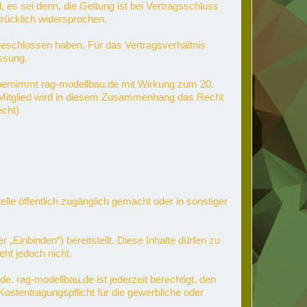
s sei denn, die Geltung ist bei Vertragsschluss
rücklich widersprochen.
 geschlossen haben. Für das Vertragsverhältnis
ssung.
bernimmt rag-modellbau.de mit Wirkung zum 20.
m Mitglied wird in diesem Zusammenhang das Recht
echt)
lle öffentlich zugänglich gemacht oder in sonstiger
Einbinden“) bereitstellt. Diese Inhalte dürfen zu
ht jedoch nicht.
. rag-modellbau.de ist jederzeit berechtigt, den
ostentragungspflicht für die gewerbliche oder