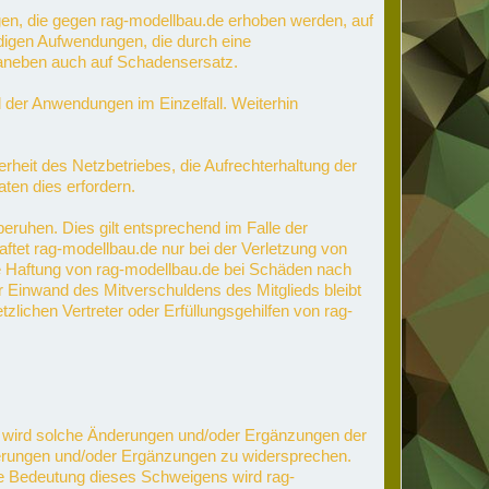
gen, die gegen rag-modellbau.de erhoben werden, auf
endigen Aufwendungen, die durch eine
 daneben auch auf Schadensersatz.
d der Anwendungen im Einzelfall. Weiterhin
heit des Netzbetriebes, die Aufrechterhaltung der
ten dies erfordern.
beruhen. Dies gilt entsprechend im Falle der
aftet rag-modellbau.de nur bei der Verletzung von
ine Haftung von rag-modellbau.de bei Schäden nach
Einwand des Mitverschuldens des Mitglieds bleibt
ichen Vertreter oder Erfüllungsgehilfen von rag-
de wird solche Änderungen und/oder Ergänzungen der
derungen und/oder Ergänzungen zu widersprechen.
die Bedeutung dieses Schweigens wird rag-