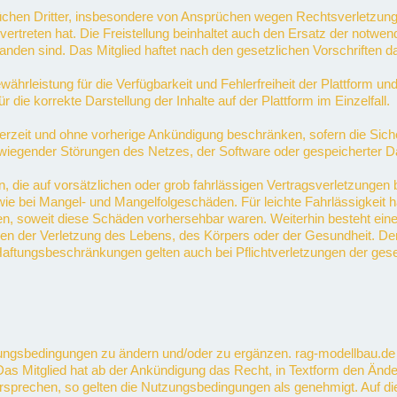
prüchen Dritter, insbesondere von Ansprüchen wegen Rechtsverletzun
zu vertreten hat. Die Freistellung beinhaltet auch den Ersatz der notw
tanden sind. Das Mitglied haftet nach den gesetzlichen Vorschriften
hrleistung für die Verfügbarkeit und Fehlerfreiheit der Plattform un
die korrekte Darstellung der Inhalte auf der Plattform im Einzelfall.
rzeit und ohne vorherige Ankündigung beschränken, sofern die Sicher
wiegender Störungen des Netzes, der Software oder gespeicherter Da
, die auf vorsätzlichen oder grob fahrlässigen Vertragsverletzungen 
wie bei Mangel- und Mangelfolgeschäden. Für leichte Fahrlässigkeit h
hten, soweit diese Schäden vorhersehbar waren. Weiterhin besteht e
 der Verletzung des Lebens, des Körpers oder der Gesundheit. Der 
ungsbeschränkungen gelten auch bei Pflichtverletzungen der gesetzl
utzungsbedingungen zu ändern und/oder zu ergänzen. rag-modellbau.
as Mitglied hat ab der Ankündigung das Recht, in Textform den Än
idersprechen, so gelten die Nutzungsbedingungen als genehmigt. Auf 