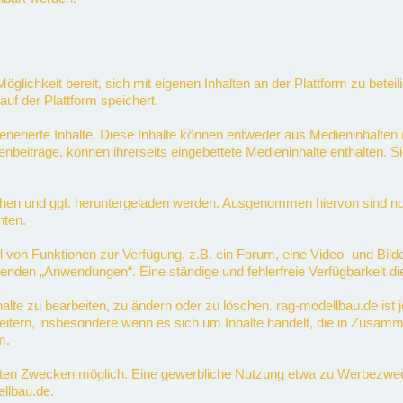
Möglichkeit bereit, sich mit eigenen Inhalten an der Plattform zu betei
auf der Plattform speichert.
nerierte Inhalte. Diese Inhalte können entweder aus Medieninhalten (
enbeiträge, können ihrerseits eingebettete Medieninhalte enthalten. 
en und ggf. heruntergeladen werden. Ausgenommen hiervon sind nur sol
hten.
hl von Funktionen zur Verfügung, z.B. ein Forum, eine Video- und Bild
nden „Anwendungen“. Eine ständige und fehlerfreie Verfügbarkeit di
nhalte zu bearbeiten, zu ändern oder zu löschen. rag-modellbau.de ist 
tern, insbesondere wenn es sich um Inhalte handelt, die in Zusamm
m.
vaten Zwecken möglich. Eine gewerbliche Nutzung etwa zu Werbezwecke
llbau.de.