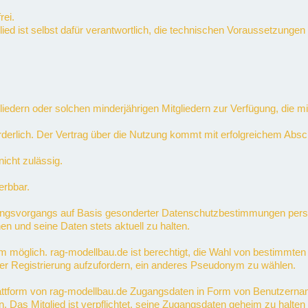
rei.
tglied ist selbst dafür verantwortlich, die technischen Voraussetzung
itgliedern oder solchen minderjährigen Mitgliedern zur Verfügung, die
forderlich. Der Vertrag über die Nutzung kommt mit erfolgreichem Ab
icht zulässig.
erbbar.
ungsvorgangs auf Basis gesonderter Datenschutzbestimmungen perso
n und seine Daten stets aktuell zu halten.
ym möglich. rag-modellbau.de ist berechtigt, die Wahl von bestim
er Registrierung aufzufordern, ein anderes Pseudonym zu wählen.
attform von rag-modellbau.de Zugangsdaten in Form von Benutzerna
rn. Das Mitglied ist verpflichtet, seine Zugangsdaten geheim zu halte