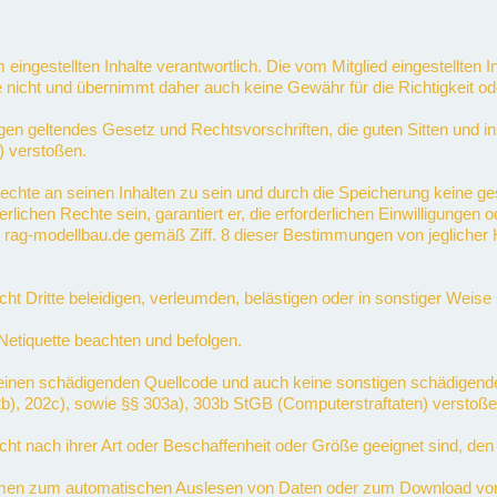
orm eingestellten Inhalte verantwortlich. Die vom Mitglied eingestellten
e nicht und übernimmt daher auch keine Gewähr für die Richtigkeit oder
 gegen geltendes Gesetz und Rechtsvorschriften, die guten Sitten und
) verstoßen.
en Rechte an seinen Inhalten zu sein und durch die Speicherung keine 
rderlichen Rechte sein, garantiert er, die erforderlichen Einwilligunge
er rag-modellbau.de gemäß Ziff. 8 dieser Bestimmungen von jeglicher H
nicht Dritte beleidigen, verleumden, belästigen oder in sonstiger Weis
 Netiquette beachten und befolgen.
lte keinen schädigenden Quellcode und auch keine sonstigen schädige
02b), 202c), sowie §§ 303a), 303b StGB (Computerstraftaten) verstoße
 nicht nach ihrer Art oder Beschaffenheit oder Größe geeignet sind, den
men zum automatischen Auslesen von Daten oder zum Download von