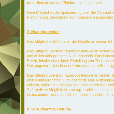
modellbau.de auf der Plattform nicht gestattet.
Dem Mitglied ist die Speicherung oder der Versand vo
Plattform zur Bewerbung von Konkurrenzangeboten 
7. Nutzungsrechte
Das Mitglied bleibt Inhaber der Rechte an seinen Inha
Das Mitglied überträgt rag-modellbau.de an seinen Med
und örtlich unbegrenztes Nutzungsrecht. Das Nutzun
Recht, Inhalte etwa durch Erstellung von Thumbnails 
Nutzungsverhältnis beendet wird oder nach Beendigu
Das Mitglied überträgt rag-modellbau.de an seinen Tex
örtlich unbegrenztes Nutzungsrecht. Das Nutzungsre
erlischt, sofern das Mitglied von einer durch rag-mo
Sofern diese Möglichkeit von rag-modellbau.de nicht 
insbesondere wenn es sich um Inhalte handelt, die 
8. Verfügbarkeit, Haftung