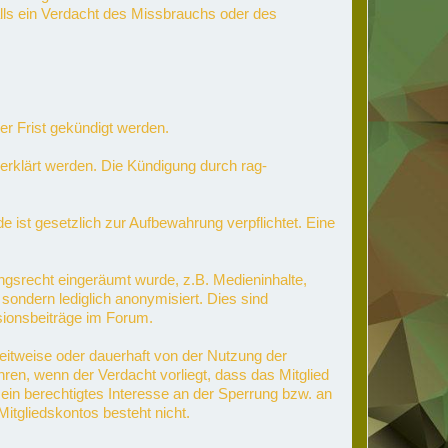
alls ein Verdacht des Missbrauchs oder des
er Frist gekündigt werden.
erklärt werden. Die Kündigung durch rag-
ist gesetzlich zur Aufbewahrung verpflichtet. Eine
ngsrecht eingeräumt wurde, z.B. Medieninhalte,
sondern lediglich anonymisiert. Dies sind
sionsbeiträge im Forum.
 zeitweise oder dauerhaft von der Nutzung der
en, wenn der Verdacht vorliegt, dass das Mitglied
ein berechtigtes Interesse an der Sperrung bzw. an
itgliedskontos besteht nicht.