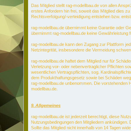
Das Mitglied stellt rag-modellbau.de von allen Ans
erstes Anfordern hin frei, soweit das Mitglied dies 
Rechtsverfolgung/-verteidigung entstehen bzw. ents
rag-modellbau.de übernimmt keine Garantie oder Gewä
übernimmt rag-modellbau.de keine Gewährleistung für 
rag-modellbau.de kann den Zugang zur Plattform jede
Netzintegrität, insbesondere die Vermeidung schwer
rag-modellbau.de haftet dem Mitglied nur für Schäden
Verletzung vor- oder nebenvertraglicher Pflichten so
wesentlichen Vertragspflichten, sog. Kardinalspflic
dem Produkthaftungsgesetz sowie bei Schäden wegen
rag-modellbau.de unbenommen. Die vorstehenden Haft
modellbau.de.
9. Allgemeines
rag-modellbau.de ist jederzeit berechtigt, diese N
Nutzungsbedingungen den Mitgliedern ankündigen. D
Sollte das Mitglied nicht innerhalb von 14 Tagen w