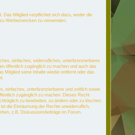
 Das Mitglied verpflichtet sich dazu, weder die
nd zu Werbezwecken zu verwenden.
ches, einfaches, widerrufliches, unterlizenzierbares
ten öffentlich zugänglich zu machen und auch das
 Mitglied seine Inhalte wieder entfernt oder das
t.
s, einfaches, unterlizenzierbares und zeitlich sowie
öffentlich zugänglich zu machen. Dieses Recht
achträglich zu bearbeiten, zu ändern oder zu löschen.
 ist die Einräumung der Rechte unwiderruflich,
tehen, z.B. Diskussionsbeiträge im Forum.