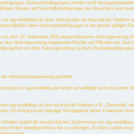
ingungen, Einkaufsbedingungen) werden nicht Vertragsbestandteil, e
armäßigen Hinweis auf Geschäftsbedingungen des Besuchers wird ausd
ie mit rag-modellbau.de einen Vertrag über die Nutzung der Plattform
ausschließlich diese Nutzungsbedingungen in der jeweils gültigen Fa
de vor dem 20. September 2022 abgeschlossenen Nutzungsvertrag ü
ch aus dem Nutzungsvertrag ergebenden Rechte und Pflichten ein. De
ündigungsfrist von dem Nutzungsvertrag zu lösen (Sonderkündigungsr
der Informationsgewinnung gestattet.
immung von rag-modellbau.de weder vervielfältigt noch an anderer Ste
en rag-modellbau.de eine technische Funktion (z.B. „Download“ oder „
rden. Ein Anspruch auf ständige Verfügbarkeit dieser Funktionen beste
 Inhalten bedarf der ausdrücklichen Zustimmung von rag-modellbau.de
rung mit dem jeweiligen Besucher zu verlangen. Es kann zudem eine K
nbart werden.