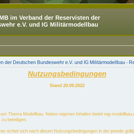
B im Verband der Reservisten der
ehr e.V. und IG Militärmodellbau
 der Deutschen Bundeswehr e.V. und IG Militärmodellbau - Re
Nutzungsbedingungen
Stand 20.09.2022
m zum Thema Modellbau. Neben eigenen Inhalten bietet rag-modellbau.
 zu beteiligen.
her richtet sich nach diesen Nutzungsbedingungen in der jeweils gü