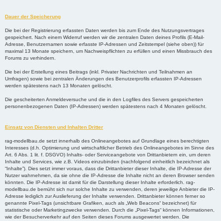
Dauer der Speicherung
Die bei der Registrierung erfassten Daten werden bis zum Ende des Nutzungsvertrages
gespeichert. Nach einem Widerruf werden wir die zentralen Daten deines Profils (E-Mail-
Adresse, Benutzernamen sowie erfasste IP-Adressen und Zeitstempel (siehe oben)) für
maximal 13 Monate speichern, um Nachweispflichten zu erfüllen und einen Missbrauch des
Forums zu verhindern.
Die bei der Erstellung eines Beitrags (inkl. Privater Nachrichten und Teilnahmen an
Umfragen) sowie bei zentralen Änderungen des Benutzerprofils erfassten IP-Adressen
werden spätestens nach 13 Monaten gelöscht.
Die gescheiterten Anmeldeversuche und die in den Logfiles des Servers gespeicherten
personenbezogenen Daten (IP-Adressen) werden spätestens nach 4 Monaten gelöscht.
Einsatz von Diensten und Inhalten Dritter
rag-modellbau.de setzt innerhalb des Onlineangebotes auf Grundlage eines berechtigten
Interesses (d.h. Optimierung und wirtschaftlicher Betrieb des Onlineangebotes im Sinne des
Art. 6 Abs. 1 lit. f. DSGVO) Inhalts- oder Serviceangebote von Drittanbietern ein, um deren
Inhalte und Services, wie z.B. Videos einzubinden (nachfolgend einheitlich bezeichnet als
“Inhalte”). Dies setzt immer voraus, dass die Drittanbieter dieser Inhalte, die IP-Adresse der
Nutzer wahrnehmen, da sie ohne die IP-Adresse die Inhalte nicht an deren Browser senden
könnten. Die IP-Adresse ist damit für die Darstellung dieser Inhalte erforderlich. rag-
modellbau.de bemüht sich nur solche Inhalte zu verwenden, deren jeweilige Anbieter die IP-
Adresse lediglich zur Auslieferung der Inhalte verwenden. Drittanbieter können ferner so
genannte Pixel-Tags (unsichtbare Grafiken, auch als „Web Beacons“ bezeichnet) für
statistische oder Marketingzwecke verwenden. Durch die „Pixel-Tags“ können Informationen,
wie der Besucherverkehr auf den Seiten dieses Forums ausgewertet werden. Die