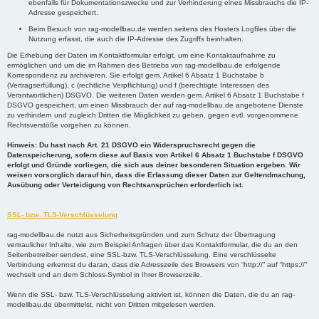
ebenfalls für Dokumentationszwecke und zur Verhinderung eines Missbrauchs die IP-
Adresse gespeichert.
Beim Besuch von rag-modellbau.de werden seitens des Hosters Logfiles über die
Nutzung erfasst, die auch die IP-Adresse des Zugriffs beinhalten.
Die Erhebung der Daten im Kontaktformular erfolgt, um eine Kontaktaufnahme zu
ermöglichen und um die im Rahmen des Betriebs von rag-modellbau.de erfolgende
Korrespondenz zu archivieren. Sie erfolgt gem. Artikel 6 Absatz 1 Buchstabe b
(Vertragserfüllung), c (rechtliche Verpflichtung) und f (berechtigte Interessen des
Verantwortlichen) DSGVO. Die weiteren Daten werden gem. Artikel 6 Absatz 1 Buchstabe f
DSGVO gespeichert, um einen Missbrauch der auf rag-modellbau.de angebotene Dienste
zu verhindern und zugleich Dritten die Möglichkeit zu geben, gegen evtl. vorgenommene
Rechtsverstöße vorgehen zu können.
Hinweis: Du hast nach Art. 21 DSGVO ein Widerspruchsrecht gegen die
Datenspeicherung, sofern diese auf Basis von Artikel 6 Absatz 1 Buchstabe f DSGVO
erfolgt und Gründe vorliegen, die sich aus deiner besonderen Situation ergeben. Wir
weisen vorsorglich darauf hin, dass die Erfassung dieser Daten zur Geltendmachung,
Ausübung oder Verteidigung von Rechtsansprüchen erforderlich ist.
SSL- bzw. TLS-Verschlüsselung
rag-modellbau.de nutzt aus Sicherheitsgründen und zum Schutz der Übertragung
vertraulicher Inhalte, wie zum Beispiel Anfragen über das Kontaktformular, die du an den
Seitenbetreiber sendest, eine SSL-bzw. TLS-Verschlüsselung. Eine verschlüsselte
Verbindung erkennst du daran, dass die Adresszeile des Browsers von “http://” auf “https://”
wechselt und an dem Schloss-Symbol in Ihrer Browserzeile.
Wenn die SSL- bzw. TLS-Verschlüsselung aktiviert ist, können die Daten, die du an rag-
modellbau.de übermittelst, nicht von Dritten mitgelesen werden.