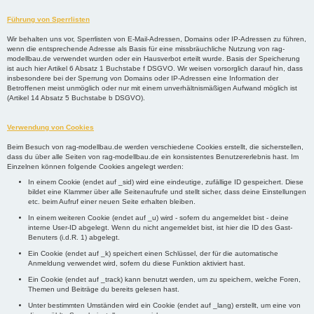
Führung von Sperrlisten
Wir behalten uns vor, Sperrlisten von E-Mail-Adressen, Domains oder IP-Adressen zu führen,
wenn die entsprechende Adresse als Basis für eine missbräuchliche Nutzung von rag-
modellbau.de verwendet wurden oder ein Hausverbot erteilt wurde. Basis der Speicherung
ist auch hier Artikel 6 Absatz 1 Buchstabe f DSGVO. Wir weisen vorsorglich darauf hin, dass
insbesondere bei der Sperrung von Domains oder IP-Adressen eine Information der
Betroffenen meist unmöglich oder nur mit einem unverhältnismäßigen Aufwand möglich ist
(Artikel 14 Absatz 5 Buchstabe b DSGVO).
Verwendung von Cookies
Beim Besuch von rag-modellbau.de werden verschiedene Cookies erstellt, die sicherstellen,
dass du über alle Seiten von rag-modellbau.de ein konsistentes Benutzererlebnis hast. Im
Einzelnen können folgende Cookies angelegt werden:
In einem Cookie (endet auf _sid) wird eine eindeutige, zufällige ID gespeichert. Diese
bildet eine Klammer über alle Seitenaufrufe und stellt sicher, dass deine Einstellungen
etc. beim Aufruf einer neuen Seite erhalten bleiben.
In einem weiteren Cookie (endet auf _u) wird - sofern du angemeldet bist - deine
interne User-ID abgelegt. Wenn du nicht angemeldet bist, ist hier die ID des Gast-
Benuters (i.d.R. 1) abgelegt.
Ein Cookie (endet auf _k) speichert einen Schlüssel, der für die automatische
Anmeldung verwendet wird, sofern du diese Funktion aktiviert hast.
Ein Cookie (endet auf _track) kann benutzt werden, um zu speichern, welche Foren,
Themen und Beiträge du bereits gelesen hast.
Unter bestimmten Umständen wird ein Cookie (endet auf _lang) erstellt, um eine von