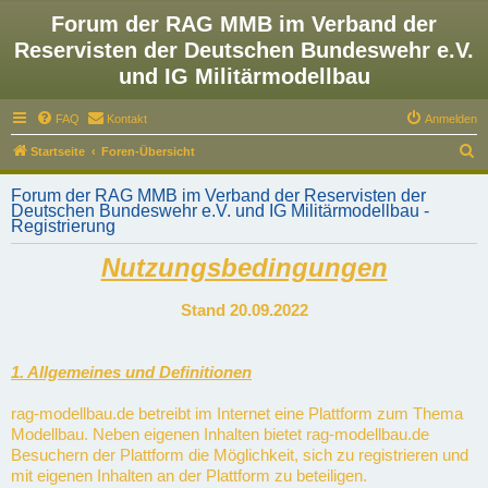
Forum der RAG MMB im Verband der
Reservisten der Deutschen Bundeswehr e.V.
und IG Militärmodellbau
FAQ
Kontakt
Anmelden
S
Startseite
Foren-Übersicht
u
Forum der RAG MMB im Verband der Reservisten der
c
Deutschen Bundeswehr e.V. und IG Militärmodellbau -
Registrierung
h
e
Nutzungsbedingungen
Stand 20.09.2022
1. Allgemeines und Definitionen
rag-modellbau.de betreibt im Internet eine Plattform zum Thema
Modellbau. Neben eigenen Inhalten bietet rag-modellbau.de
Besuchern der Plattform die Möglichkeit, sich zu registrieren und
mit eigenen Inhalten an der Plattform zu beteiligen.