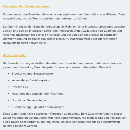
Gestattung der Datenspeicherung
Du gestattest dem Betreiber, die von dir eingegebenen und oben näher spezifizierten Daten
zu speichern, um das Forum betreiben und anbieten zu können.
Darüber hinaus ist der Betreiber berechtigt, im Rahmen einer Interessenabwägung zwischen
deinen und seinen Interessen sowie den Interessen Dritter, Zeitpunkte von Zugriffen und
Aktionen zusammen mit deiner IP-Adresse und der von deinem Browser übermittelter
Browser-Kennung zu speichern, sofern dies zur Gefahrenabwehr oder zur rechtlichen
Nachverfolgbarkeit notwendig ist.
Server-Log-Files
Der Provider von rag-modellbau.de erhebt und speichert automatisch Informationen in so
genannten Server-Log Files, die jeder Browser automatisch übermittelt. Dies sind:
Browsertyp und Browserversion
verwendetes Betriebssystem
Referrer URL
Hostname des zugreifenden Rechners
Uhrzeit der Serveranfrage
IP-Adresse (ggf. gekürzt / anonymisiert)
Diese Daten sind nicht bestimmten Personen zuordenbar. Eine Zusammenführung dieser
Daten mit anderen Datenquellen wird nicht vorgenommen. rag-modellbau.de behält sich vor,
diese Daten nachträglich zu prüfen, wenn konkrete Anhaltspunkte für eine rechtswidrige
Nutzung bekannt werden.