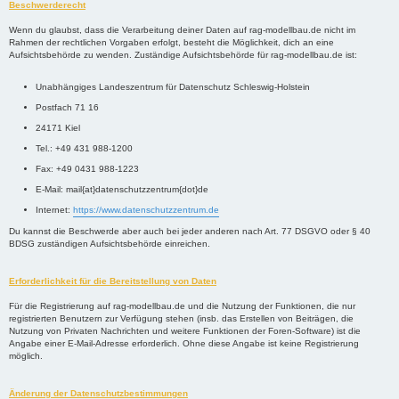
Beschwerderecht
Wenn du glaubst, dass die Verarbeitung deiner Daten auf rag-modellbau.de nicht im
Rahmen der rechtlichen Vorgaben erfolgt, besteht die Möglichkeit, dich an eine
Aufsichtsbehörde zu wenden. Zuständige Aufsichtsbehörde für rag-modellbau.de ist:
Unabhängiges Landeszentrum für Datenschutz Schleswig-Holstein
Postfach 71 16
24171 Kiel
Tel.: +49 431 988-1200
Fax: +49 0431 988-1223
E-Mail: mail{at}datenschutzzentrum{dot}de
Internet:
https://www.datenschutzzentrum.de
Du kannst die Beschwerde aber auch bei jeder anderen nach Art. 77 DSGVO oder § 40
BDSG zuständigen Aufsichtsbehörde einreichen.
Erforderlichkeit für die Bereitstellung von Daten
Für die Registrierung auf rag-modellbau.de und die Nutzung der Funktionen, die nur
registrierten Benutzern zur Verfügung stehen (insb. das Erstellen von Beiträgen, die
Nutzung von Privaten Nachrichten und weitere Funktionen der Foren-Software) ist die
Angabe einer E-Mail-Adresse erforderlich. Ohne diese Angabe ist keine Registrierung
möglich.
Änderung der Datenschutzbestimmungen