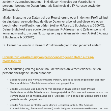
zu den Nutzungsbedingungen inkl. dieser Hinweise zur Verarbeitung
personenbezogener Daten ferner als Nachweis die IP-Adresse sowie den
Zeitstempel.
Mit der Erfassung der Daten bei der Registrierung oder in deinem Profil willigst
du ein, dass rag-modellbau.de diese Daten verarbeitet und diese wie oben
beschrieben veröffentlichen dürfen (Artikel 6 Absatz 1 Buchstabe a DSGVO).
Deine E-Mail-Adresse sowie die erfassten IP-Adressen und Zeitstempel sind
ferner notwendig, um den Nutzungsvertrag erfüllen zu können (Artikel 6 Absatz
1 Buchstabe b DSGVO).
Du kannst die von dir in deinem Profil hinterlegten Daten jederzeit ändern.
Hinweis zur Verarbeitung von personenbezogenen Daten auf rag-
modellbau.de
Bei der Nutzung von rag-modellbau.de werden an verschiedenen Stellen
personenbezogene Daten erhoben:
Bei Benutzung des Kontaktformulars werden, sofern du nicht angemeldet bist, dein
Name und deine E-Mail-Adresse erfasst und gespeichert.
Bei der Erstellung und Löschung von Beiträgen (dazu zählen auch Private
Nachrichten und die Teilnahme an Umfragen) wird für Dokumentationszwecke und zur
Verhinderung eines Missbrauchs die IP-Adresse, von der aus der Beitrag erstellt bzw.
gelöscht wurde, gespeichert.
Bei der Änderung zentraler Daten deines Benutzerprofils (E-Mail-Adresse,
Kontoaktivierung, Benutzer-Passwort) sowie bei gescheiterten Anmeldeversuchen wird