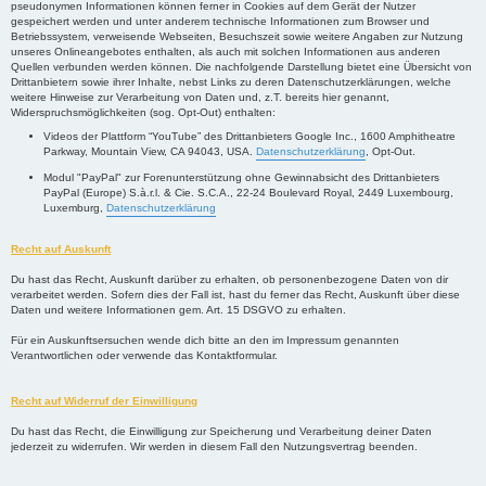
pseudonymen Informationen können ferner in Cookies auf dem Gerät der Nutzer
gespeichert werden und unter anderem technische Informationen zum Browser und
Betriebssystem, verweisende Webseiten, Besuchszeit sowie weitere Angaben zur Nutzung
unseres Onlineangebotes enthalten, als auch mit solchen Informationen aus anderen
Quellen verbunden werden können. Die nachfolgende Darstellung bietet eine Übersicht von
Drittanbietern sowie ihrer Inhalte, nebst Links zu deren Datenschutzerklärungen, welche
weitere Hinweise zur Verarbeitung von Daten und, z.T. bereits hier genannt,
Widerspruchsmöglichkeiten (sog. Opt-Out) enthalten:
Videos der Plattform “YouTube” des Drittanbieters Google Inc., 1600 Amphitheatre
Parkway, Mountain View, CA 94043, USA.
Datenschutzerklärung
, Opt-Out.
Modul "PayPal" zur Forenunterstützung ohne Gewinnabsicht des Drittanbieters
PayPal (Europe) S.à.r.l. & Cie. S.C.A., 22-24 Boulevard Royal, 2449 Luxembourg,
Luxemburg,
Datenschutzerklärung
Recht auf Auskunft
Du hast das Recht, Auskunft darüber zu erhalten, ob personenbezogene Daten von dir
verarbeitet werden. Sofern dies der Fall ist, hast du ferner das Recht, Auskunft über diese
Daten und weitere Informationen gem. Art. 15 DSGVO zu erhalten.
Für ein Auskunftsersuchen wende dich bitte an den im Impressum genannten
Verantwortlichen oder verwende das Kontaktformular.
Recht auf Widerruf der Einwilligung
Du hast das Recht, die Einwilligung zur Speicherung und Verarbeitung deiner Daten
jederzeit zu widerrufen. Wir werden in diesem Fall den Nutzungsvertrag beenden.