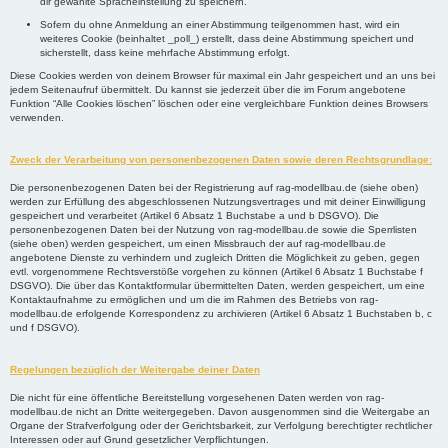
dir gewählte Spracheinstellung zu speichern.
Sofern du ohne Anmeldung an einer Abstimmung teilgenommen hast, wird ein
weiteres Cookie (beinhaltet _poll_) erstellt, dass deine Abstimmung speichert und
sicherstellt, dass keine mehrfache Abstimmung erfolgt.
Diese Cookies werden von deinem Browser für maximal ein Jahr gespeichert und an uns bei
jedem Seitenaufruf übermittelt. Du kannst sie jederzeit über die im Forum angebotene
Funktion “Alle Cookies löschen” löschen oder eine vergleichbare Funktion deines Browsers
verwenden.
Zweck der Verarbeitung von personenbezogenen Daten sowie deren Rechtsgrundlage:
Die personenbezogenen Daten bei der Registrierung auf rag-modellbau.de (siehe oben)
werden zur Erfüllung des abgeschlossenen Nutzungsvertrages und mit deiner Einwilligung
gespeichert und verarbeitet (Artikel 6 Absatz 1 Buchstabe a und b DSGVO). Die
personenbezogenen Daten bei der Nutzung von rag-modellbau.de sowie die Sperrlisten
(siehe oben) werden gespeichert, um einen Missbrauch der auf rag-modellbau.de
angebotene Dienste zu verhindern und zugleich Dritten die Möglichkeit zu geben, gegen
evtl. vorgenommene Rechtsverstöße vorgehen zu können (Artikel 6 Absatz 1 Buchstabe f
DSGVO). Die über das Kontaktformular übermittelten Daten, werden gespeichert, um eine
Kontaktaufnahme zu ermöglichen und um die im Rahmen des Betriebs von rag-
modellbau.de erfolgende Korrespondenz zu archivieren (Artikel 6 Absatz 1 Buchstaben b, c
und f DSGVO).
Regelungen bezüglich der Weitergabe deiner Daten
Die nicht für eine öffentliche Bereitstellung vorgesehenen Daten werden von rag-
modellbau.de nicht an Dritte weitergegeben. Davon ausgenommen sind die Weitergabe an
Organe der Strafverfolgung oder der Gerichtsbarkeit, zur Verfolgung berechtigter rechtlicher
Interessen oder auf Grund gesetzlicher Verpflichtungen.