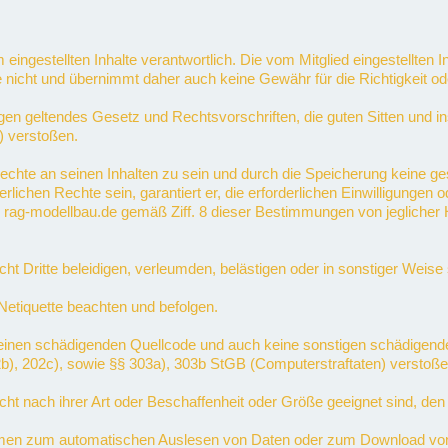
orm eingestellten Inhalte verantwortlich. Die vom Mitglied eingestellten
e nicht und übernimmt daher auch keine Gewähr für die Richtigkeit oder
 gegen geltendes Gesetz und Rechtsvorschriften, die guten Sitten und
) verstoßen.
en Rechte an seinen Inhalten zu sein und durch die Speicherung keine 
rderlichen Rechte sein, garantiert er, die erforderlichen Einwilligunge
er rag-modellbau.de gemäß Ziff. 8 dieser Bestimmungen von jeglicher H
nicht Dritte beleidigen, verleumden, belästigen oder in sonstiger Weis
 Netiquette beachten und befolgen.
lte keinen schädigenden Quellcode und auch keine sonstigen schädige
02b), 202c), sowie §§ 303a), 303b StGB (Computerstraftaten) verstoße
 nicht nach ihrer Art oder Beschaffenheit oder Größe geeignet sind, den
men zum automatischen Auslesen von Daten oder zum Download von