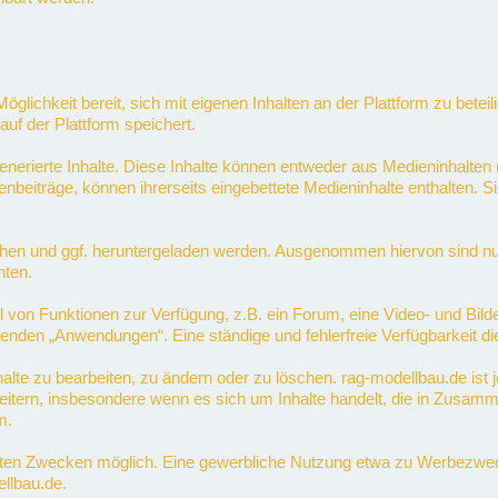
Möglichkeit bereit, sich mit eigenen Inhalten an der Plattform zu betei
auf der Plattform speichert.
nerierte Inhalte. Diese Inhalte können entweder aus Medieninhalten (
enbeiträge, können ihrerseits eingebettete Medieninhalte enthalten. 
en und ggf. heruntergeladen werden. Ausgenommen hiervon sind nur sol
hten.
hl von Funktionen zur Verfügung, z.B. ein Forum, eine Video- und Bild
nden „Anwendungen“. Eine ständige und fehlerfreie Verfügbarkeit di
nhalte zu bearbeiten, zu ändern oder zu löschen. rag-modellbau.de ist 
tern, insbesondere wenn es sich um Inhalte handelt, die in Zusamm
m.
vaten Zwecken möglich. Eine gewerbliche Nutzung etwa zu Werbezwecke
llbau.de.