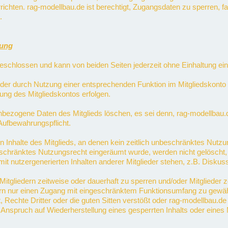
ichten. rag-modellbau.de ist berechtigt, Zugangsdaten zu sperren, f
.
hung
eschlossen und kann von beiden Seiten jederzeit ohne Einhaltung ein
oder durch Nutzung einer entsprechenden Funktion im Mitgliedskonto 
ng des Mitgliedskontos erfolgen.
ezogene Daten des Mitglieds löschen, es sei denn, rag-modellbau.de 
Aufbewahrungspflicht.
 Inhalte des Mitglieds, an denen kein zeitlich unbeschränktes Nutzu
beschränktes Nutzungsrecht eingeräumt wurde, werden nicht gelöscht, 
t nutzergenerierten Inhalten anderer Mitglieder stehen, z.B. Diskus
n Mitgliedern zeitweise oder dauerhaft zu sperren und/oder Mitglieder
ern nur einen Zugang mit eingeschränktem Funktionsumfang zu gewähr
echte Dritter oder die guten Sitten verstößt oder rag-modellbau.de 
nspruch auf Wiederherstellung eines gesperrten Inhalts oder eines M