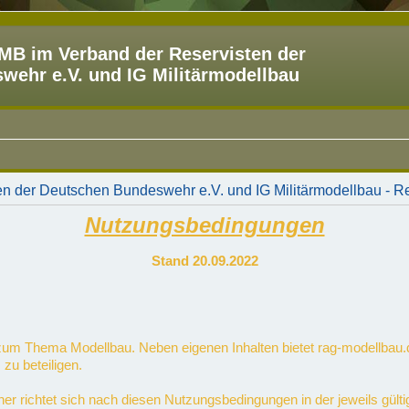
B im Verband der Reservisten der
ehr e.V. und IG Militärmodellbau
 der Deutschen Bundeswehr e.V. und IG Militärmodellbau - Re
Nutzungsbedingungen
Stand 20.09.2022
m zum Thema Modellbau. Neben eigenen Inhalten bietet rag-modellbau.
 zu beteiligen.
her richtet sich nach diesen Nutzungsbedingungen in der jeweils gü