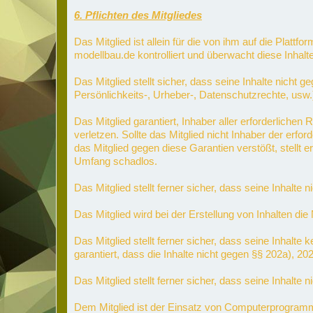
6. Pflichten des Mitgliedes
Das Mitglied ist allein für die von ihm auf die Plattf
modellbau.de kontrolliert und überwacht diese Inhalt
Das Mitglied stellt sicher, dass seine Inhalte nicht
Persönlichkeits-, Urheber-, Datenschutzrechte, usw.
Das Mitglied garantiert, Inhaber aller erforderlich
verletzen. Sollte das Mitglied nicht Inhaber der erfo
das Mitglied gegen diese Garantien verstößt, stellt 
Umfang schadlos.
Das Mitglied stellt ferner sicher, dass seine Inhalte 
Das Mitglied wird bei der Erstellung von Inhalten die
Das Mitglied stellt ferner sicher, dass seine Inha
garantiert, dass die Inhalte nicht gegen §§ 202a), 2
Das Mitglied stellt ferner sicher, dass seine Inhalte
Dem Mitglied ist der Einsatz von Computerprogram