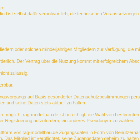
rei.
tglied ist selbst dafür verantwortlich, die technischen Voraussetzung
itgliedern oder solchen minderjährigen Mitgliedern zur Verfügung, die
forderlich. Der Vertrag über die Nutzung kommt mit erfolgreichem Ab
icht zulässig.
erbbar.
ungsvorgangs auf Basis gesonderter Datenschutzbestimmungen perso
n und seine Daten stets aktuell zu halten.
ym möglich. rag-modellbau.de ist berechtigt, die Wahl von bestim
er Registrierung aufzufordern, ein anderes Pseudonym zu wählen.
attform von rag-modellbau.de Zugangsdaten in Form von Benutzerna
rn. Das Mitglied ist verpflichtet, seine Zugangsdaten geheim zu halte