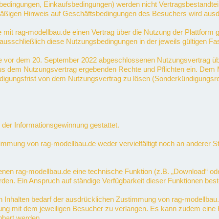
ingungen, Einkaufsbedingungen) werden nicht Vertragsbestandteil, e
armäßigen Hinweis auf Geschäftsbedingungen des Besuchers wird ausd
ie mit rag-modellbau.de einen Vertrag über die Nutzung der Plattform
ausschließlich diese Nutzungsbedingungen in der jeweils gültigen Fa
de vor dem 20. September 2022 abgeschlossenen Nutzungsvertrag ü
ch aus dem Nutzungsvertrag ergebenden Rechte und Pflichten ein. De
ündigungsfrist von dem Nutzungsvertrag zu lösen (Sonderkündigungsr
der Informationsgewinnung gestattet.
immung von rag-modellbau.de weder vervielfältigt noch an anderer Ste
en rag-modellbau.de eine technische Funktion (z.B. „Download“ oder „
rden. Ein Anspruch auf ständige Verfügbarkeit dieser Funktionen beste
 Inhalten bedarf der ausdrücklichen Zustimmung von rag-modellbau.de
rung mit dem jeweiligen Besucher zu verlangen. Es kann zudem eine K
nbart werden.