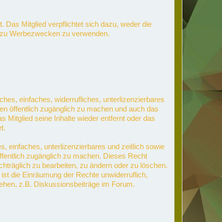
 Das Mitglied verpflichtet sich dazu, weder die
nd zu Werbezwecken zu verwenden.
ches, einfaches, widerrufliches, unterlizenzierbares
ten öffentlich zugänglich zu machen und auch das
 Mitglied seine Inhalte wieder entfernt oder das
t.
s, einfaches, unterlizenzierbares und zeitlich sowie
öffentlich zugänglich zu machen. Dieses Recht
achträglich zu bearbeiten, zu ändern oder zu löschen.
 ist die Einräumung der Rechte unwiderruflich,
tehen, z.B. Diskussionsbeiträge im Forum.