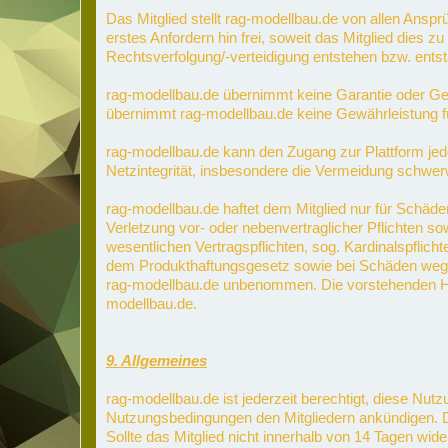
Das Mitglied stellt rag-modellbau.de von allen Ans
erstes Anfordern hin frei, soweit das Mitglied dies 
Rechtsverfolgung/-verteidigung entstehen bzw. ents
rag-modellbau.de übernimmt keine Garantie oder Gewä
übernimmt rag-modellbau.de keine Gewährleistung für 
rag-modellbau.de kann den Zugang zur Plattform jede
Netzintegrität, insbesondere die Vermeidung schwer
rag-modellbau.de haftet dem Mitglied nur für Schäden
Verletzung vor- oder nebenvertraglicher Pflichten so
wesentlichen Vertragspflichten, sog. Kardinalspflic
dem Produkthaftungsgesetz sowie bei Schäden wegen
rag-modellbau.de unbenommen. Die vorstehenden Haft
modellbau.de.
9. Allgemeines
rag-modellbau.de ist jederzeit berechtigt, diese N
Nutzungsbedingungen den Mitgliedern ankündigen. D
Sollte das Mitglied nicht innerhalb von 14 Tagen w