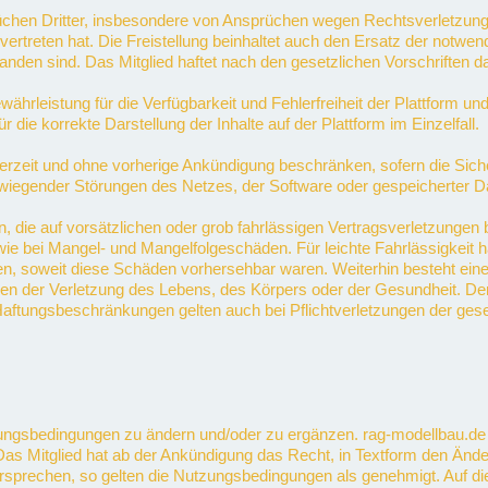
prüchen Dritter, insbesondere von Ansprüchen wegen Rechtsverletzun
zu vertreten hat. Die Freistellung beinhaltet auch den Ersatz der notw
tanden sind. Das Mitglied haftet nach den gesetzlichen Vorschriften
hrleistung für die Verfügbarkeit und Fehlerfreiheit der Plattform un
die korrekte Darstellung der Inhalte auf der Plattform im Einzelfall.
rzeit und ohne vorherige Ankündigung beschränken, sofern die Sicher
wiegender Störungen des Netzes, der Software oder gespeicherter Da
, die auf vorsätzlichen oder grob fahrlässigen Vertragsverletzungen 
wie bei Mangel- und Mangelfolgeschäden. Für leichte Fahrlässigkeit h
hten, soweit diese Schäden vorhersehbar waren. Weiterhin besteht e
 der Verletzung des Lebens, des Körpers oder der Gesundheit. Der 
ungsbeschränkungen gelten auch bei Pflichtverletzungen der gesetzl
utzungsbedingungen zu ändern und/oder zu ergänzen. rag-modellbau.
as Mitglied hat ab der Ankündigung das Recht, in Textform den Än
idersprechen, so gelten die Nutzungsbedingungen als genehmigt. Auf 