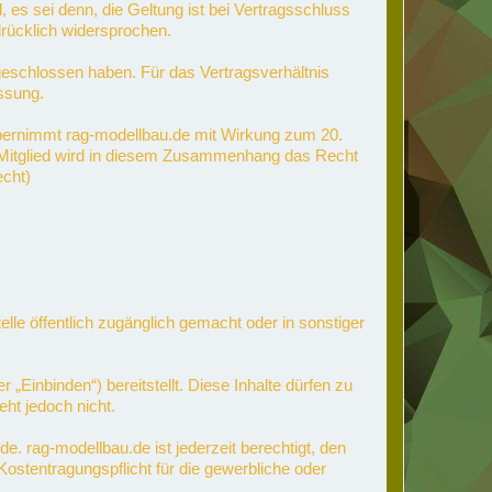
s sei denn, die Geltung ist bei Vertragsschluss
rücklich widersprochen.
 geschlossen haben. Für das Vertragsverhältnis
ssung.
bernimmt rag-modellbau.de mit Wirkung zum 20.
m Mitglied wird in diesem Zusammenhang das Recht
echt)
lle öffentlich zugänglich gemacht oder in sonstiger
Einbinden“) bereitstellt. Diese Inhalte dürfen zu
ht jedoch nicht.
. rag-modellbau.de ist jederzeit berechtigt, den
ostentragungspflicht für die gewerbliche oder