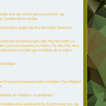
 Inhalte sind als solche gekennzeichnet. rag-
 Qualität dieser Inhalte.
 insbesondere gegen die Rechte Dritter (Namens-,
gesetzlichen Bestimmungen oder Rechte Dritter zu
n oder Lizenzen erworben zu haben. Für den Fall, dass
aftung frei und hält rag-modellbau.de in vollem
e schädigen.
nden Programmieranweisungen enthalten. Das Mitglied
n.
 Betrieb der Plattform zu gefährden.
 Inhalten ohne ausdrückliche Zustimmung von rag-