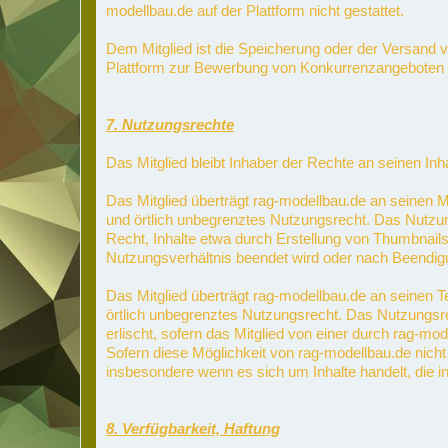
modellbau.de auf der Plattform nicht gestattet.
Dem Mitglied ist die Speicherung oder der Versand vo
Plattform zur Bewerbung von Konkurrenzangeboten 
7. Nutzungsrechte
Das Mitglied bleibt Inhaber der Rechte an seinen Inha
Das Mitglied überträgt rag-modellbau.de an seinen Med
und örtlich unbegrenztes Nutzungsrecht. Das Nutzun
Recht, Inhalte etwa durch Erstellung von Thumbnails 
Nutzungsverhältnis beendet wird oder nach Beendigu
Das Mitglied überträgt rag-modellbau.de an seinen Tex
örtlich unbegrenztes Nutzungsrecht. Das Nutzungsre
erlischt, sofern das Mitglied von einer durch rag-mo
Sofern diese Möglichkeit von rag-modellbau.de nicht 
insbesondere wenn es sich um Inhalte handelt, die 
8. Verfügbarkeit, Haftung