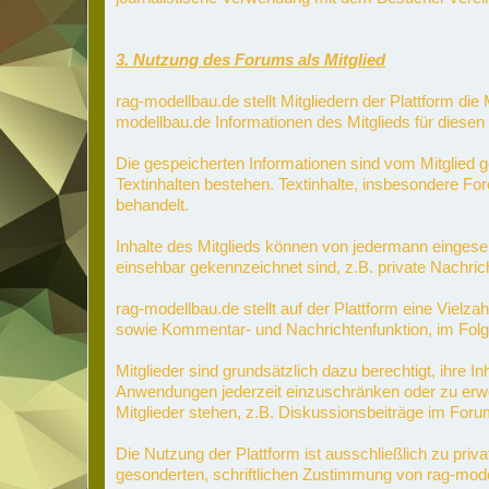
3. Nutzung des Forums als Mitglied
rag-modellbau.de stellt Mitgliedern der Plattform die 
modellbau.de Informationen des Mitglieds für diesen 
Die gespeicherten Informationen sind vom Mitglied ge
Textinhalten bestehen. Textinhalte, insbesondere For
behandelt.
Inhalte des Mitglieds können von jedermann eingeseh
einsehbar gekennzeichnet sind, z.B. private Nachric
rag-modellbau.de stellt auf der Plattform eine Vielza
sowie Kommentar- und Nachrichtenfunktion, im Folge
Mitglieder sind grundsätzlich dazu berechtigt, ihre I
Anwendungen jederzeit einzuschränken oder zu erwei
Mitglieder stehen, z.B. Diskussionsbeiträge im Foru
Die Nutzung der Plattform ist ausschließlich zu pri
gesonderten, schriftlichen Zustimmung von rag-mode