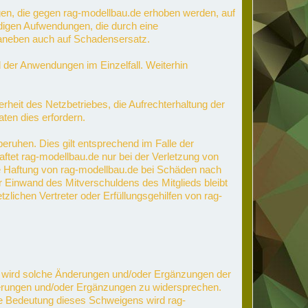
gen, die gegen rag-modellbau.de erhoben werden, auf
endigen Aufwendungen, die durch eine
 daneben auch auf Schadensersatz.
d der Anwendungen im Einzelfall. Weiterhin
heit des Netzbetriebes, die Aufrechterhaltung der
ten dies erfordern.
beruhen. Dies gilt entsprechend im Falle der
aftet rag-modellbau.de nur bei der Verletzung von
ine Haftung von rag-modellbau.de bei Schäden nach
Einwand des Mitverschuldens des Mitglieds bleibt
ichen Vertreter oder Erfüllungsgehilfen von rag-
de wird solche Änderungen und/oder Ergänzungen der
derungen und/oder Ergänzungen zu widersprechen.
die Bedeutung dieses Schweigens wird rag-