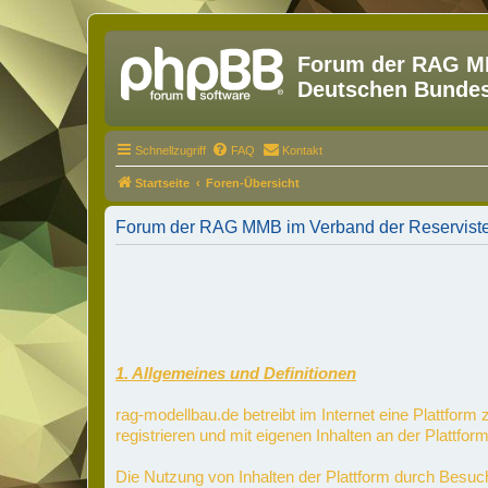
Forum der RAG MM
Deutschen Bundesw
Schnellzugriff
FAQ
Kontakt
Startseite
Foren-Übersicht
Forum der RAG MMB im Verband der Reservisten
1. Allgemeines und Definitionen
rag-modellbau.de betreibt im Internet eine Plattfor
registrieren und mit eigenen Inhalten an der Plattform
Die Nutzung von Inhalten der Plattform durch Besuc