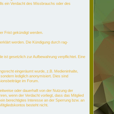
alls ein Verdacht des Missbrauchs oder des
er Frist gekündigt werden.
erklärt werden. Die Kündigung durch rag-
ist gesetzlich zur Aufbewahrung verpflichtet. Eine
ngsrecht eingeräumt wurde, z.B. Medieninhalte,
sondern lediglich anonymisiert. Dies sind
sionsbeiträge im Forum.
 zeitweise oder dauerhaft von der Nutzung der
en, wenn der Verdacht vorliegt, dass das Mitglied
ein berechtigtes Interesse an der Sperrung bzw. an
itgliedskontos besteht nicht.