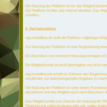
Die Nutzung der Plattform ist für das Mitglied kostenf
Die Plattform ist über das Internet abrufbar. Das Mi
schaffen.
4. Vertragsschluss
rag-modellbau.de stellt die Plattform volljährigen M
Zur Nutzung der Plattform ist eine Registrierung er
Ein Abschluss von mehreren Nutzungsverträgen ist n
Ein Mitgliedskonto ist nicht übertragbar und nicht ver
rag-modellbau.de erhebt im Rahmen des Registrier
verpflichtet, nur wahrheitsgemäße Angaben zu mache
Die Nutzung der Plattform ist unter einem Pseudon
abzulehnen und das Mitglied auch nach Abschluss d
Das Mitglied erhält zum Zwecke der Nutzung der Pl
Registrierung selbst festlegen oder ggf. später ände