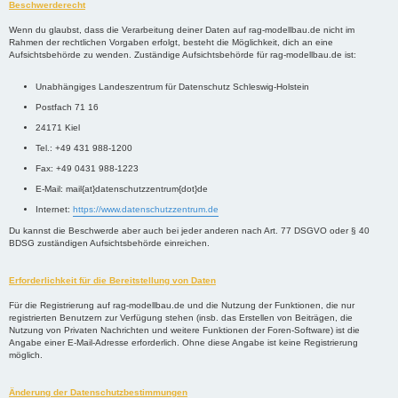
Beschwerderecht
Wenn du glaubst, dass die Verarbeitung deiner Daten auf rag-modellbau.de nicht im
Rahmen der rechtlichen Vorgaben erfolgt, besteht die Möglichkeit, dich an eine
Aufsichtsbehörde zu wenden. Zuständige Aufsichtsbehörde für rag-modellbau.de ist:
Unabhängiges Landeszentrum für Datenschutz Schleswig-Holstein
Postfach 71 16
24171 Kiel
Tel.: +49 431 988-1200
Fax: +49 0431 988-1223
E-Mail: mail{at}datenschutzzentrum{dot}de
Internet:
https://www.datenschutzzentrum.de
Du kannst die Beschwerde aber auch bei jeder anderen nach Art. 77 DSGVO oder § 40
BDSG zuständigen Aufsichtsbehörde einreichen.
Erforderlichkeit für die Bereitstellung von Daten
Für die Registrierung auf rag-modellbau.de und die Nutzung der Funktionen, die nur
registrierten Benutzern zur Verfügung stehen (insb. das Erstellen von Beiträgen, die
Nutzung von Privaten Nachrichten und weitere Funktionen der Foren-Software) ist die
Angabe einer E-Mail-Adresse erforderlich. Ohne diese Angabe ist keine Registrierung
möglich.
Änderung der Datenschutzbestimmungen