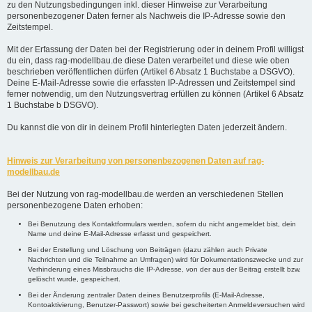
zu den Nutzungsbedingungen inkl. dieser Hinweise zur Verarbeitung
personenbezogener Daten ferner als Nachweis die IP-Adresse sowie den
Zeitstempel.
Mit der Erfassung der Daten bei der Registrierung oder in deinem Profil willigst
du ein, dass rag-modellbau.de diese Daten verarbeitet und diese wie oben
beschrieben veröffentlichen dürfen (Artikel 6 Absatz 1 Buchstabe a DSGVO).
Deine E-Mail-Adresse sowie die erfassten IP-Adressen und Zeitstempel sind
ferner notwendig, um den Nutzungsvertrag erfüllen zu können (Artikel 6 Absatz
1 Buchstabe b DSGVO).
Du kannst die von dir in deinem Profil hinterlegten Daten jederzeit ändern.
Hinweis zur Verarbeitung von personenbezogenen Daten auf rag-
modellbau.de
Bei der Nutzung von rag-modellbau.de werden an verschiedenen Stellen
personenbezogene Daten erhoben:
Bei Benutzung des Kontaktformulars werden, sofern du nicht angemeldet bist, dein
Name und deine E-Mail-Adresse erfasst und gespeichert.
Bei der Erstellung und Löschung von Beiträgen (dazu zählen auch Private
Nachrichten und die Teilnahme an Umfragen) wird für Dokumentationszwecke und zur
Verhinderung eines Missbrauchs die IP-Adresse, von der aus der Beitrag erstellt bzw.
gelöscht wurde, gespeichert.
Bei der Änderung zentraler Daten deines Benutzerprofils (E-Mail-Adresse,
Kontoaktivierung, Benutzer-Passwort) sowie bei gescheiterten Anmeldeversuchen wird