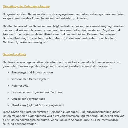
Gestattung der Datenspeicherung
Du gestattest dem Betreiber, die von dir eingegebenen und oben näher spezifizierten Daten
zu speichern, um das Forum betreiben und anbieten zu können.
Darüber hinaus ist der Betreiber berechtigt, im Rahmen einer Interessenabwägung zwischen
deinen und seinen Interessen sowie den Interessen Dritter, Zeitpunkte von Zugriffen und
Aktionen zusammen mit deiner IP-Adresse und der von deinem Browser übermittelter
Browser-Kennung zu speichern, sofern dies zur Gefahrenabwehr oder zur rechtlichen
Nachverfolgbarkeit notwendig ist.
Server-Log-Files
Der Provider von rag-modellbau.de erhebt und speichert automatisch Informationen in so
genannten Server-Log Files, die jeder Browser automatisch übermittelt. Dies sind:
Browsertyp und Browserversion
verwendetes Betriebssystem
Referrer URL
Hostname des zugreifenden Rechners
Uhrzeit der Serveranfrage
IP-Adresse (ggf. gekürzt / anonymisiert)
Diese Daten sind nicht bestimmten Personen zuordenbar. Eine Zusammenführung dieser
Daten mit anderen Datenquellen wird nicht vorgenommen. rag-modellbau.de behält sich vor,
diese Daten nachträglich zu prüfen, wenn konkrete Anhaltspunkte für eine rechtswidrige
Nutzung bekannt werden.