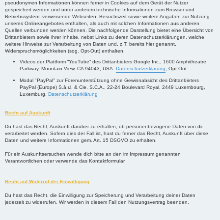
pseudonymen Informationen können ferner in Cookies auf dem Gerät der Nutzer
gespeichert werden und unter anderem technische Informationen zum Browser und
Betriebssystem, verweisende Webseiten, Besuchszeit sowie weitere Angaben zur Nutzung
unseres Onlineangebotes enthalten, als auch mit solchen Informationen aus anderen
Quellen verbunden werden können. Die nachfolgende Darstellung bietet eine Übersicht von
Drittanbietern sowie ihrer Inhalte, nebst Links zu deren Datenschutzerklärungen, welche
weitere Hinweise zur Verarbeitung von Daten und, z.T. bereits hier genannt,
Widerspruchsmöglichkeiten (sog. Opt-Out) enthalten:
Videos der Plattform “YouTube” des Drittanbieters Google Inc., 1600 Amphitheatre
Parkway, Mountain View, CA 94043, USA.
Datenschutzerklärung
, Opt-Out.
Modul "PayPal" zur Forenunterstützung ohne Gewinnabsicht des Drittanbieters
PayPal (Europe) S.à.r.l. & Cie. S.C.A., 22-24 Boulevard Royal, 2449 Luxembourg,
Luxemburg,
Datenschutzerklärung
Recht auf Auskunft
Du hast das Recht, Auskunft darüber zu erhalten, ob personenbezogene Daten von dir
verarbeitet werden. Sofern dies der Fall ist, hast du ferner das Recht, Auskunft über diese
Daten und weitere Informationen gem. Art. 15 DSGVO zu erhalten.
Für ein Auskunftsersuchen wende dich bitte an den im Impressum genannten
Verantwortlichen oder verwende das Kontaktformular.
Recht auf Widerruf der Einwilligung
Du hast das Recht, die Einwilligung zur Speicherung und Verarbeitung deiner Daten
jederzeit zu widerrufen. Wir werden in diesem Fall den Nutzungsvertrag beenden.