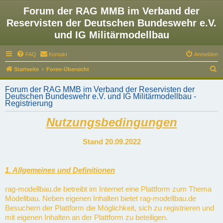
Forum der RAG MMB im Verband der
Reservisten der Deutschen Bundeswehr e.V.
und IG Militärmodellbau
FAQ
Kontakt
Anmelden
S
Startseite
Foren-Übersicht
u
Forum der RAG MMB im Verband der Reservisten der
c
Deutschen Bundeswehr e.V. und IG Militärmodellbau -
Registrierung
h
e
Nutzungsbedingungen
Stand 20.09.2022
1. Allgemeines und Definitionen
rag-modellbau.de betreibt im Internet eine Plattform zum Thema
Modellbau. Neben eigenen Inhalten bietet rag-modellbau.de
Besuchern der Plattform die Möglichkeit, sich zu registrieren und
mit eigenen Inhalten an der Plattform zu beteiligen.