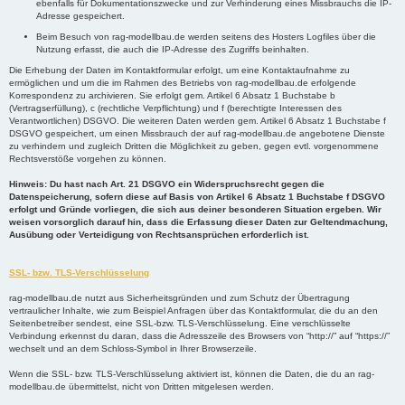
ebenfalls für Dokumentationszwecke und zur Verhinderung eines Missbrauchs die IP-
Adresse gespeichert.
Beim Besuch von rag-modellbau.de werden seitens des Hosters Logfiles über die
Nutzung erfasst, die auch die IP-Adresse des Zugriffs beinhalten.
Die Erhebung der Daten im Kontaktformular erfolgt, um eine Kontaktaufnahme zu
ermöglichen und um die im Rahmen des Betriebs von rag-modellbau.de erfolgende
Korrespondenz zu archivieren. Sie erfolgt gem. Artikel 6 Absatz 1 Buchstabe b
(Vertragserfüllung), c (rechtliche Verpflichtung) und f (berechtigte Interessen des
Verantwortlichen) DSGVO. Die weiteren Daten werden gem. Artikel 6 Absatz 1 Buchstabe f
DSGVO gespeichert, um einen Missbrauch der auf rag-modellbau.de angebotene Dienste
zu verhindern und zugleich Dritten die Möglichkeit zu geben, gegen evtl. vorgenommene
Rechtsverstöße vorgehen zu können.
Hinweis: Du hast nach Art. 21 DSGVO ein Widerspruchsrecht gegen die
Datenspeicherung, sofern diese auf Basis von Artikel 6 Absatz 1 Buchstabe f DSGVO
erfolgt und Gründe vorliegen, die sich aus deiner besonderen Situation ergeben. Wir
weisen vorsorglich darauf hin, dass die Erfassung dieser Daten zur Geltendmachung,
Ausübung oder Verteidigung von Rechtsansprüchen erforderlich ist.
SSL- bzw. TLS-Verschlüsselung
rag-modellbau.de nutzt aus Sicherheitsgründen und zum Schutz der Übertragung
vertraulicher Inhalte, wie zum Beispiel Anfragen über das Kontaktformular, die du an den
Seitenbetreiber sendest, eine SSL-bzw. TLS-Verschlüsselung. Eine verschlüsselte
Verbindung erkennst du daran, dass die Adresszeile des Browsers von “http://” auf “https://”
wechselt und an dem Schloss-Symbol in Ihrer Browserzeile.
Wenn die SSL- bzw. TLS-Verschlüsselung aktiviert ist, können die Daten, die du an rag-
modellbau.de übermittelst, nicht von Dritten mitgelesen werden.