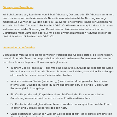
Führung von Sperrlisten
Wir behalten uns vor, Sperrlisten von E-Mail-Adressen, Domains oder IP-Adressen zu führen,
wenn die entsprechende Adresse als Basis für eine missbräuchliche Nutzung von rag-
modellbau.de verwendet wurden oder ein Hausverbot erteilt wurde. Basis der Speicherung
ist auch hier Artikel 6 Absatz 1 Buchstabe f DSGVO. Wir weisen vorsorglich darauf hin, dass
insbesondere bei der Sperrung von Domains oder IP-Adressen eine Information der
Betroffenen meist unmöglich oder nur mit einem unverhältnismäßigen Aufwand möglich ist
(Artikel 14 Absatz 5 Buchstabe b DSGVO).
Verwendung von Cookies
Beim Besuch von rag-modellbau.de werden verschiedene Cookies erstellt, die sicherstellen,
dass du über alle Seiten von rag-modellbau.de ein konsistentes Benutzererlebnis hast. Im
Einzelnen können folgende Cookies angelegt werden:
In einem Cookie (endet auf _sid) wird eine eindeutige, zufällige ID gespeichert. Diese
bildet eine Klammer über alle Seitenaufrufe und stellt sicher, dass deine Einstellungen
etc. beim Aufruf einer neuen Seite erhalten bleiben.
In einem weiteren Cookie (endet auf _u) wird - sofern du angemeldet bist - deine
interne User-ID abgelegt. Wenn du nicht angemeldet bist, ist hier die ID des Gast-
Benuters (i.d.R. 1) abgelegt.
Ein Cookie (endet auf _k) speichert einen Schlüssel, der für die automatische
Anmeldung verwendet wird, sofern du diese Funktion aktiviert hast.
Ein Cookie (endet auf _track) kann benutzt werden, um zu speichern, welche Foren,
Themen und Beiträge du bereits gelesen hast.
Unter bestimmten Umständen wird ein Cookie (endet auf _lang) erstellt, um eine von