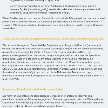
dir gewählte Spracheinstellung zu speichern.
Sofern du ohne Anmeldung an einer Abstimmung teilgenommen hast, wird ein
weiteres Cookie (beinhaltet _poll_) erstellt, dass deine Abstimmung speichert und
sicherstellt, dass keine mehrfache Abstimmung erfolgt.
Diese Cookies werden von deinem Browser für maximal ein Jahr gespeichert und an uns bei
jedem Seitenaufruf übermittelt. Du kannst sie jederzeit über die im Forum angebotene
Funktion “Alle Cookies löschen” löschen oder eine vergleichbare Funktion deines Browsers
verwenden.
Zweck der Verarbeitung von personenbezogenen Daten sowie deren Rechtsgrundlage:
Die personenbezogenen Daten bei der Registrierung auf rag-modellbau.de (siehe oben)
werden zur Erfüllung des abgeschlossenen Nutzungsvertrages und mit deiner Einwilligung
gespeichert und verarbeitet (Artikel 6 Absatz 1 Buchstabe a und b DSGVO). Die
personenbezogenen Daten bei der Nutzung von rag-modellbau.de sowie die Sperrlisten
(siehe oben) werden gespeichert, um einen Missbrauch der auf rag-modellbau.de
angebotene Dienste zu verhindern und zugleich Dritten die Möglichkeit zu geben, gegen
evtl. vorgenommene Rechtsverstöße vorgehen zu können (Artikel 6 Absatz 1 Buchstabe f
DSGVO). Die über das Kontaktformular übermittelten Daten, werden gespeichert, um eine
Kontaktaufnahme zu ermöglichen und um die im Rahmen des Betriebs von rag-
modellbau.de erfolgende Korrespondenz zu archivieren (Artikel 6 Absatz 1 Buchstaben b, c
und f DSGVO).
Regelungen bezüglich der Weitergabe deiner Daten
Die nicht für eine öffentliche Bereitstellung vorgesehenen Daten werden von rag-
modellbau.de nicht an Dritte weitergegeben. Davon ausgenommen sind die Weitergabe an
Organe der Strafverfolgung oder der Gerichtsbarkeit, zur Verfolgung berechtigter rechtlicher
Interessen oder auf Grund gesetzlicher Verpflichtungen.