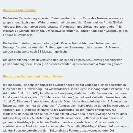
Dauer der Speicherung
Die bei der Registrierung erfassten Daten werden bis zum Ende des Nutzungsvertrages
gespeichert. Nach einem Widerruf werden wir die zentralen Daten deines Profils (E-Mail-
Adresse, Benutzernamen sowie erfasste IP-Adressen und Zeitstempel (siehe oben)) für
maximal 13 Monate speichern, um Nachweispflichten zu erfüllen und einen Missbrauch des
Forums zu verhindern.
Die bei der Erstellung eines Beitrags (inkl. Privater Nachrichten und Teilnahmen an
Umfragen) sowie bei zentralen Änderungen des Benutzerprofils erfassten IP-Adressen
werden spätestens nach 13 Monaten gelöscht.
Die gescheiterten Anmeldeversuche und die in den Logfiles des Servers gespeicherten
personenbezogenen Daten (IP-Adressen) werden spätestens nach 4 Monaten gelöscht.
Einsatz von Diensten und Inhalten Dritter
rag-modellbau.de setzt innerhalb des Onlineangebotes auf Grundlage eines berechtigten
Interesses (d.h. Optimierung und wirtschaftlicher Betrieb des Onlineangebotes im Sinne des
Art. 6 Abs. 1 lit. f. DSGVO) Inhalts- oder Serviceangebote von Drittanbietern ein, um deren
Inhalte und Services, wie z.B. Videos einzubinden (nachfolgend einheitlich bezeichnet als
“Inhalte”). Dies setzt immer voraus, dass die Drittanbieter dieser Inhalte, die IP-Adresse der
Nutzer wahrnehmen, da sie ohne die IP-Adresse die Inhalte nicht an deren Browser senden
könnten. Die IP-Adresse ist damit für die Darstellung dieser Inhalte erforderlich. rag-
modellbau.de bemüht sich nur solche Inhalte zu verwenden, deren jeweilige Anbieter die IP-
Adresse lediglich zur Auslieferung der Inhalte verwenden. Drittanbieter können ferner so
genannte Pixel-Tags (unsichtbare Grafiken, auch als „Web Beacons“ bezeichnet) für
statistische oder Marketingzwecke verwenden. Durch die „Pixel-Tags“ können Informationen,
wie der Besucherverkehr auf den Seiten dieses Forums ausgewertet werden. Die