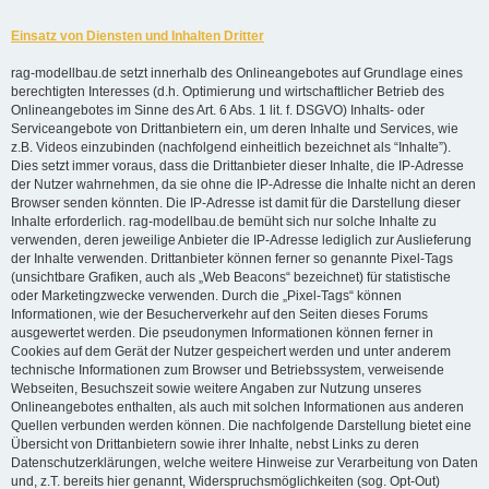
Einsatz von Diensten und Inhalten Dritter
rag-modellbau.de setzt innerhalb des Onlineangebotes auf Grundlage eines
berechtigten Interesses (d.h. Optimierung und wirtschaftlicher Betrieb des
Onlineangebotes im Sinne des Art. 6 Abs. 1 lit. f. DSGVO) Inhalts- oder
Serviceangebote von Drittanbietern ein, um deren Inhalte und Services, wie
z.B. Videos einzubinden (nachfolgend einheitlich bezeichnet als “Inhalte”).
Dies setzt immer voraus, dass die Drittanbieter dieser Inhalte, die IP-Adresse
der Nutzer wahrnehmen, da sie ohne die IP-Adresse die Inhalte nicht an deren
Browser senden könnten. Die IP-Adresse ist damit für die Darstellung dieser
Inhalte erforderlich. rag-modellbau.de bemüht sich nur solche Inhalte zu
verwenden, deren jeweilige Anbieter die IP-Adresse lediglich zur Auslieferung
der Inhalte verwenden. Drittanbieter können ferner so genannte Pixel-Tags
(unsichtbare Grafiken, auch als „Web Beacons“ bezeichnet) für statistische
oder Marketingzwecke verwenden. Durch die „Pixel-Tags“ können
Informationen, wie der Besucherverkehr auf den Seiten dieses Forums
ausgewertet werden. Die pseudonymen Informationen können ferner in
Cookies auf dem Gerät der Nutzer gespeichert werden und unter anderem
technische Informationen zum Browser und Betriebssystem, verweisende
Webseiten, Besuchszeit sowie weitere Angaben zur Nutzung unseres
Onlineangebotes enthalten, als auch mit solchen Informationen aus anderen
Quellen verbunden werden können. Die nachfolgende Darstellung bietet eine
Übersicht von Drittanbietern sowie ihrer Inhalte, nebst Links zu deren
Datenschutzerklärungen, welche weitere Hinweise zur Verarbeitung von Daten
und, z.T. bereits hier genannt, Widerspruchsmöglichkeiten (sog. Opt-Out)