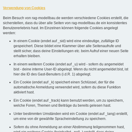
Verwendung von Cookies
Beim Besuch von rag-modellbau.de werden verschiedene Cookies erstellt, die
sicherstellen, dass du über alle Seiten von rag-modellbau.de ein konsistentes
Benutzererlebnis hast. Im Einzelnen können folgende Cookies angelegt
werden:
In einem Cookie (endet auf _sid) wird eine eindeutige, zufällige ID
gespeichert. Diese bildet eine Klammer über alle Seitenaufrufe und
stellt sicher, dass deine Einstellungen etc. beim Aufruf einer neuen Seite
erhalten bleiben.
In einem weiteren Cookie (endet auf _u) wird - sofern du angemeldet
bist - deine interne User-ID abgelegt. Wenn du nicht angemeldet bist, ist
hier die ID des Gast-Benuters (i.d.R. 1) abgelegt.
Ein Cookie (endet auf _k) speichert einen Schlüssel, der für die
automatische Anmeldung verwendet wird, sofern du diese Funktion
aktiviert hast.
Ein Cookie (endet auf _track) kann benutzt werden, um zu speichern,
welche Foren, Themen und Beiträge du bereits gelesen hast.
Unter bestimmten Umständen wird ein Cookie (endet auf _lang) erstellt,
um eine von dir gewählte Spracheinstellung zu speichern.
Sofern du ohne Anmeldung an einer Abstimmung teilgenommen hast,
wird ein weiteres Cookie (beinhaltet _poll_) erstellt, dass deine